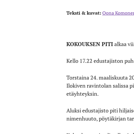
Teksti & kuvat:
Oona Komone
KOKOUKSEN PITI
alkaa vii
Kello 17.22 edustajiston pu
Torstaina 24. maaliskuuta 20
Ilokiven ravintolan salissa 
etäyhteyksin.
Aluksi edustajisto piti hilj
nimenhuuto, pöytäkirjan tar