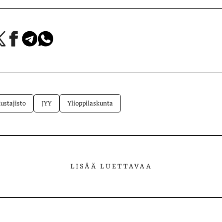
a
Jaa
Jaa
Jaa
Facebookissa
Telegramissa
WhatsAppissa
lvelussa
ustajisto
JYY
Ylioppilaskunta
LISÄÄ LUETTAVAA