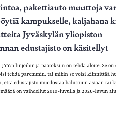
intoa, pakettiauto muuttoja var
öytiä kampukselle, kaljahana k
oitteita Jyväskylän yliopiston
nnan edustajisto on käsitellyt
 JYY:n linjoihin ja päätöksiin on tehdä aloite. Se on
isi tehdä paremmin, tai mihin se voisi kiinnittää h
, että edustajisto muodostaa haluttuun asiaan tai
 määrä on vaihdellut 2010-luvulla ja 2020-luvun al