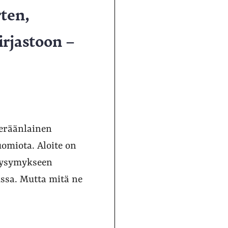
ten,
irjastoon –
 eräänlainen
uomiota. Aloite on
 kysymykseen
ussa. Mutta mitä ne