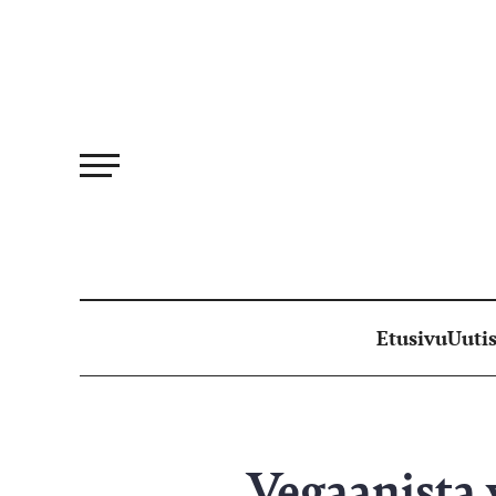
Siirry
suoraan
sisältöön
Etusivu
Uutis
Vegaanista 