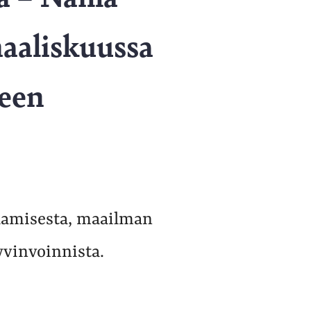
maaliskuussa
teen
aamisesta, maailman
yvinvoinnista.