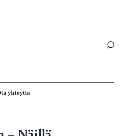
Siirry
hakusivull
ta yhteyttä
 – Näillä