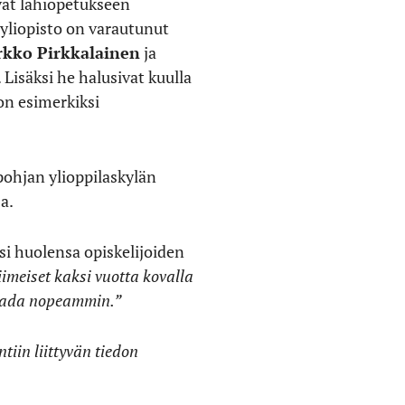
ivat lähiopetukseen
 yliopisto on varautunut
rkko Pirkkalainen
ja
 Lisäksi he halusivat kuulla
 on esimerkiksi
pohjan ylioppilaskylän
a.
si huolensa opiskelijoiden
viimeiset kaksi vuotta kovalla
saada nopeammin.”
tiin liittyvän tiedon