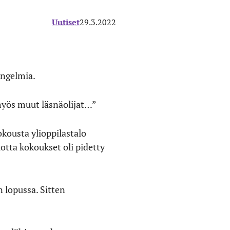
Uutiset
29.3.2022
ongelmia.
 myös muut läsnäolijat…”
kousta ylioppilastalo
otta kokoukset oli pidetty
 lopussa. Sitten