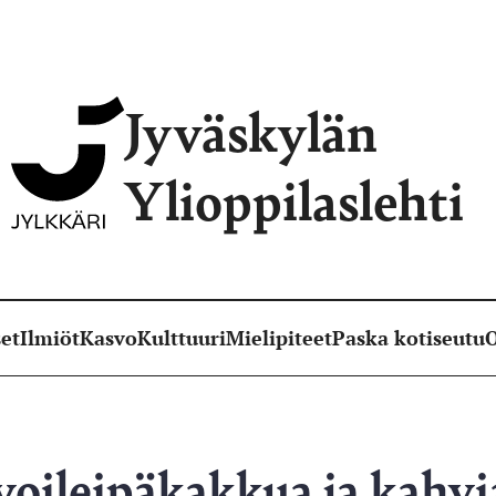
Jyväskylän
Ylioppilaslehti
et
Ilmiöt
Kasvo
Kulttuuri
Mielipiteet
Paska kotiseutu
O
voileipäkakkua ja kahvia