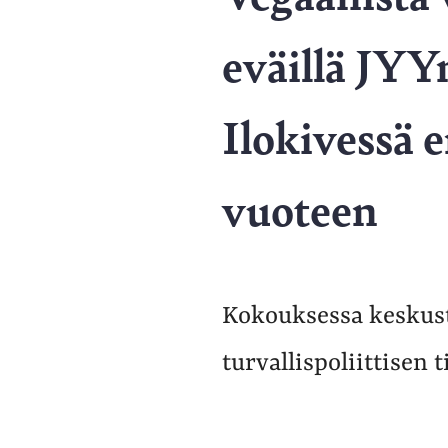
eväillä JYY
Ilokivessä 
vuoteen
Kokouksessa keskus
turvallispoliittisen