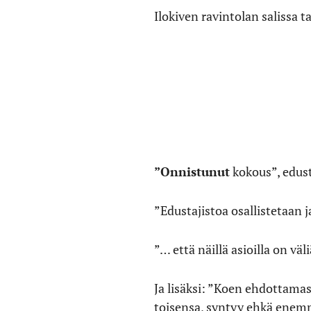
Ilokiven ravintolan salissa t
”Onnistunut
kokous”, edust
”Edustajistoa osallistetaan j
”… että näillä asioilla on vä
Ja lisäksi: ”Koen ehdottamas
toisensa, syntyy ehkä enem