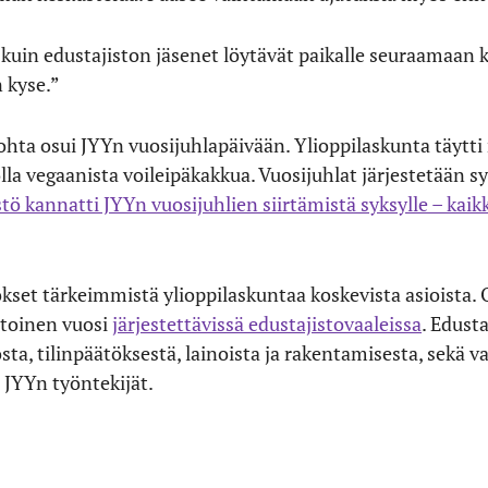
kuin edustajiston jäsenet löytävät paikalle seuraamaan k
n kyse.”
hta osui JYYn vuosijuhlapäivään. Ylioppilaskunta täytti
lla vegaanista voileipäkakkua. Vuosijuhlat järjestetään s
ö kannatti JYYn vuosijuhlien siirtämistä syksylle – kaik
kset tärkeimmistä ylioppilaskuntaa koskevista asioista. O
 toinen vuosi
järjestettävissä edustajistovaaleissa
. Edust
sta, tilinpäätöksestä, lainoista ja rakentamisesta, sekä v
 JYYn työntekijät.