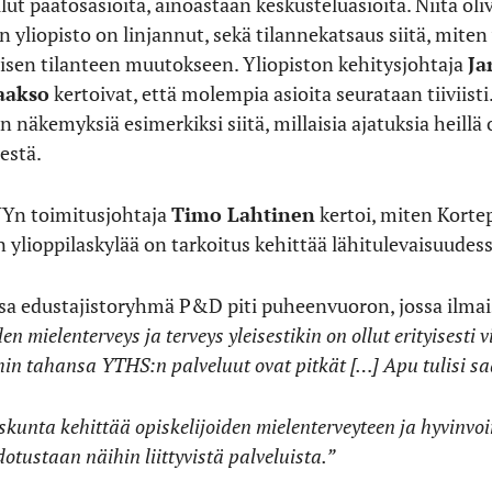
llut päätösasioita, ainoastaan keskusteluasioita. Niitä ol
 yliopisto on linjannut, sekä tilannekatsaus siitä, miten
tisen tilanteen muutokseen. Yliopiston kehitysjohtaja
Ja
aakso
kertoivat, että molempia asioita seurataan tiiviisti.
en näkemyksiä esimerkiksi siitä, millaisia ajatuksia heillä
estä.
Yn toimitusjohtaja
Timo Lahtinen
kertoi, miten Korte
 ylioppilaskylää on tarkoitus kehittää lähitulevaisuudess
issa edustajistoryhmä P&D piti puheenvuoron, jossa ilmai
en mielenterveys ja terveys yleisestikin on ollut erityisesti 
ihin tahansa YTHS:n palveluut ovat pitkät […] Apu tulisi 
kunta kehittää opiskelijoiden mielenterveyteen ja hyvinvoin
otustaan näihin liittyvistä palveluista.”