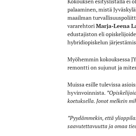
Kokouksen esityslistalla ei o
palaaminen, mistä Jyväskylän
maailman turvallisuuspoliit
vararehtori
Marja-Leena L
edustajiston eli opiskelijoid
hybridiopiskelun järjestämis
Myöhemmin kokouksessa JY
remontti on sujunut ja miten
Muissa esille tulevissa asio
hyvinvoinnista.
”Opiskelijoid
koetuksella. Jonot melkein m
”Pyydämmekin, että ylioppilas
saavutettavuutta ja omaa tied