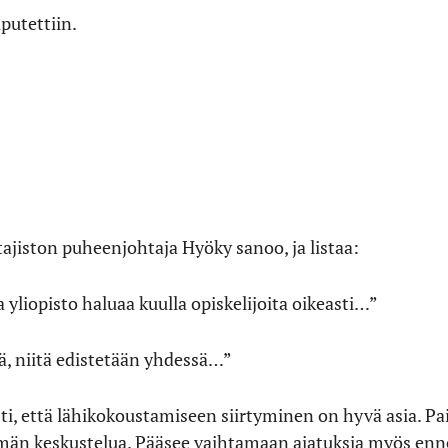
aputettiin.
ajiston puheenjohtaja Hyöky sanoo, ja listaa:
a yliopisto haluaa kuulla opiskelijoita oikeasti…”
liä, niitä edistetään yhdessä…”
ti, että lähikokoustamiseen siirtyminen on hyvä asia. Pai
män keskustelua. Pääsee vaihtamaan ajatuksia myös enne