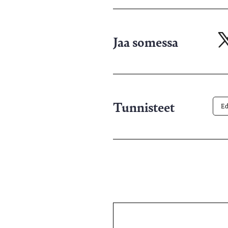
Jaa somessa
Ja
X-
pa
Tunnisteet
Ed