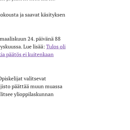
okousta ja saavat käsityksen
 maaliskuun 24. päivänä 88
yyskuussa. Lue lisää:
Tulos oli
kia päätös ei kuitenkaan
piskelijat valitsevat
ajisto päättää muun muassa
alitsee ylioppilaskunnan