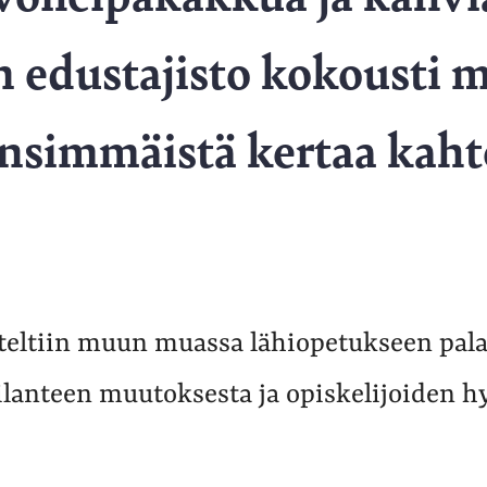
n edustajisto kokousti 
ensimmäistä kertaa kah
teltiin muun muassa lähiopetukseen pal
 tilanteen muutoksesta ja opiskelijoiden h