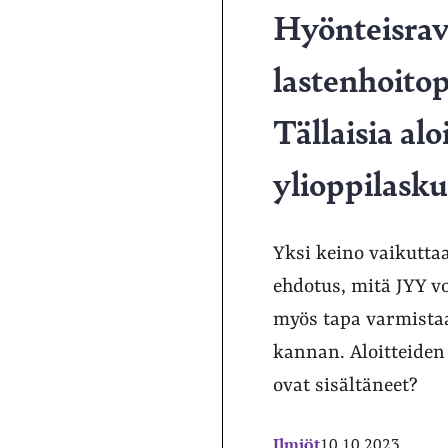
Hyönteisrav
lastenhoitop
Tällaisia al
ylioppilasku
Yksi keino vaikuttaa
ehdotus, mitä JYY vo
myös tapa varmistaa
kannan. Aloitteiden
ovat sisältäneet?
Ilmiöt
10.10.2023