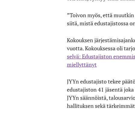
”Toivon myös, että muutkin 
siitä, mistä edustajistossa o
Kokouksen järjestämisajanko
vuotta. Kokouksessa oli tarjo
selvä: Edustajiston enemmist
miellyttänyt
JYYn edustajisto tekee päätö
edustajiston 41 jäsentä joka
JYYn säännöistä, talousarvio
hallituksen sekä tärkeimmät