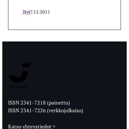
Nyt
7.12.2011
Jyväskylän
Ylioppilaslehti
ISSN 2341-7218 (painettu)
ISSN 2341-7226 (verkkojulkaisu)
Katso yhteystiedot >