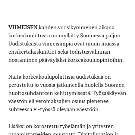
VIIMEISEN
kahden vuosikymmenen aikana
korkeakoulutusta on myllätty Suomessa paljon.
Uudistuksista viimeisimpiä ovat muun muassa
ensikertalaiskiintiöt sekä todistusvalinnan
nostaminen pääväyläksi korkeakouluopintoihin.
Näitä korkeakoulupoliittisia uudistuksia on
perusteltu jo vuosia jatkuneella huolella Suomen
huoltosuhdanteen kehittymisestä. Työssäkäyvän
väestön eli veromaksajien osuus pienenee
suhteessa ei-työssä olevaan väestöön.
Lisäksi on korostettu työelämän ja yritysten
osaamistarpeiden muutosta. Digitalisaation ja