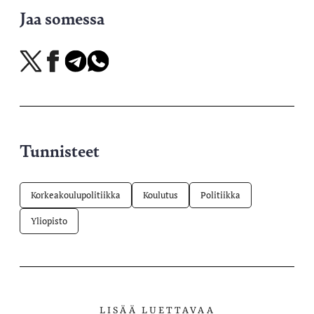
Jaa somessa
Jaa
Jaa
Jaa
Jaa
X-
Facebookissa
Telegramissa
WhatsAppissa
palvelussa
Tunnisteet
Korkeakoulupolitiikka
Koulutus
Politiikka
Yliopisto
LISÄÄ LUETTAVAA