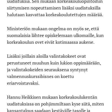
uudistuksia. Sen mukaan korkeakouluopintoihin
siirtymisen nopeuttamisen lisäksi uudistuksilla
halutaan kasvattaa korkeakoulutettujen määrää.
Ministeriön mukaan ongelma on myös se, että
suomalaisia lähtee opiskelemaan ulkomaille, kun
korkeakoulun ovet eivät kotimaassa aukene.
Lisäksi joillain aloilla valintakokeet ovat
perustuneet muuhun kuin lukion oppimäärään,
ja valintakokeiden seurauksena syntynyt
valmennuskurssibisnes on koettu
eriarvoistavaksi.
Hannu Heikkisen mukaan korkeakoulukentän
uudistuksissa on pohjimmiltaan kyse siitä, miten
kansantalous saadaan kestävälle tasolle ja