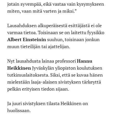
jotain syvempää, eikä vastaa vain kysymykseen
miten, vaan mitä varten ja miksi.”
Lausahduksen alkuperäisestä esittäjästä ei ole
varmaa tietoa. Toisinaan se on laitettu fyysikko
Albert Einsteinin
suuhun, toisinaan jonkun
muun tieteilijän tai ajattelijan.
Nyt lausahdusta lainaa professori
Hannu
Heikkinen
Jyväskylän yliopiston koulutuksen
tutkimuslaitoksesta. Siksi, että se kuvaa hänen
mielestään laaja-alaisen sivistyksen tärkeyttä
pelkän erityisen tiedon sijaan.
Ja juuri sivistyksen tilasta Heikkinen on
huolissaan.