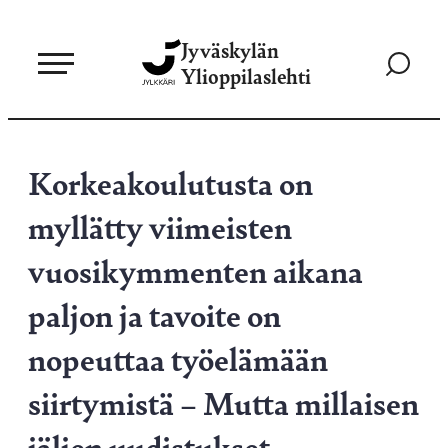
Siirry
Jyväskylän
suoraan
Siirry
Ylioppilaslehti
sisältöön
hakusivul
Korkeakoulutusta on
myllätty viimeisten
vuosikymmenten aikana
paljon ja tavoite on
nopeuttaa työelämään
siirtymistä – Mutta millaisen
jäljen uudistukset