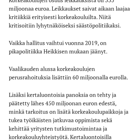
Korkeakoulujen osuus leikkauksista oli 335
miljoonaa euroa. Leikkaukset saivat aikaan laajaa
kritiikkiä erityisesti korkeakouluilta. Niitä
kritisoitiin lyhytnäköiseksi säästöpolitiikaksi.
Vaikka hallitus vaihtui vuonna 2019, on
pikapolitiikka Heikkisen mukaan jäänyt.
Vaalikauden alussa korkeakoulujen
perusrahoituksia lisättiin 60 miljoonalla eurolla.
Lisäksi kertaluontoisia panoksia on tehty ja
päätetty lähes 450 miljoonan euron edestä,
minkä tarkoitus on lisätä korkeakoulupaikkoja ja
tukea työikäisten jatkuvaa oppimista sekä
kehittää yritysten tutkimustoimintaa ja
korkeakouluyhteistyötä. Kertaluontoisilla