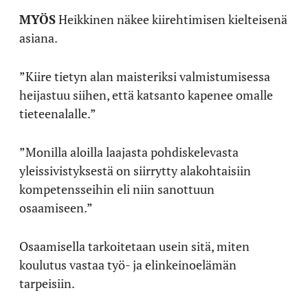
MY
ÖS
Heikkinen näkee kiirehtimisen kielteisenä
asiana.
”Kiire tietyn alan maisteriksi valmistumisessa
heijastuu siihen, että katsanto kapenee omalle
tieteenalalle.”
”Monilla aloilla laajasta pohdiskelevasta
yleissivistyksestä on siirrytty alakohtaisiin
kompetensseihin eli niin sanottuun
osaamiseen.”
Osaamisella tarkoitetaan usein sitä, miten
koulutus vastaa työ- ja elinkeinoelämän
tarpeisiin.