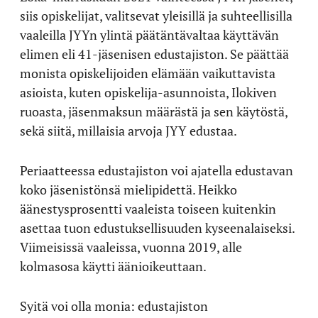
siis opiskelijat, valitsevat yleisillä ja suhteellisilla
vaaleilla JYYn ylintä päätäntävaltaa käyttävän
elimen eli 41-jäsenisen edustajiston. Se päättää
monista opiskelijoiden elämään vaikuttavista
asioista, kuten opiskelija-asunnoista, Ilokiven
ruoasta, jäsenmaksun määrästä ja sen käytöstä,
sekä siitä, millaisia arvoja JYY edustaa.
Periaatteessa edustajiston voi ajatella edustavan
koko jäsenistönsä mielipidettä. Heikko
äänestysprosentti vaaleista toiseen kuitenkin
asettaa tuon edustuksellisuuden kyseenalaiseksi.
Viimeisissä vaaleissa, vuonna 2019, alle
kolmasosa käytti äänioikeuttaan.
Syitä voi olla monia: edustajiston