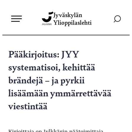
Siirry
Jyväskylän
suoraan
Siirry
Ylioppilaslehti
sisältöön
hakusivul
Pääkirjoitus: JYY
systematisoi, kehittää
brändejä – ja pyrkii
lisäämään ymmärrettävää
viestintää