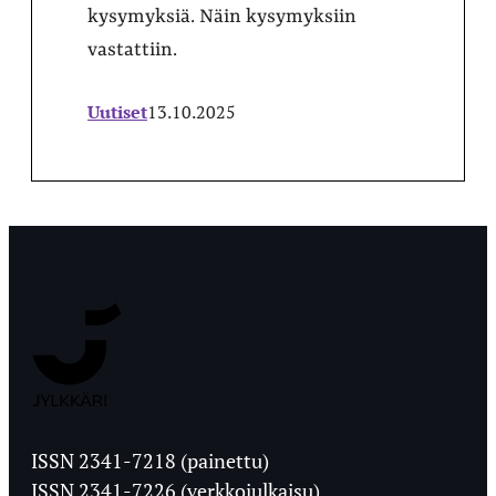
kysymyksiä. Näin kysymyksiin
vastattiin.
Uutiset
13.10.2025
Jyväskylän
Ylioppilaslehti
ISSN 2341-7218 (painettu)
ISSN 2341-7226 (verkkojulkaisu)