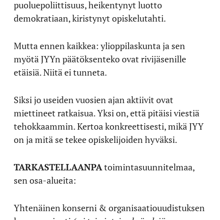
puoluepoliittisuus, heikentynyt luotto
demokratiaan, kiristynyt opiskelutahti.
Mutta ennen kaikkea: ylioppilaskunta ja sen
myötä JYYn päätöksenteko ovat rivijäsenille
etäisiä. Niitä ei tunneta.
Siksi jo useiden vuosien ajan aktiivit ovat
miettineet ratkaisua. Yksi on, että pitäisi viestiä
tehokkaammin. Kertoa konkreettisesti, mikä JYY
on ja mitä se tekee opiskelijoiden hyväksi.
TARKASTELLAANPA
toimintasuunnitelmaa,
sen osa-alueita:
Yhtenäinen konserni & organisaatiouudistuksen