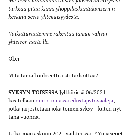
Mittavien brändiuudistusten jälkeen on erityisen
tärkeää pitää kiinni ylioppilaskuntakonsernin
keskinäisestä yhtenäisyydestä.
Vaikuttavuutemme rakentuu tämän vahvan
yhteisön harteille.
Okei.
Mitä tämä konkreettisesti tarkoittaa?
SYKSYN TOISESSA
Jylkkärissä 06/2021
käsitellään
muun muassa edustajistovaaleja
,
jotka järjestetään joka toinen syksy – kuten nyt
tänä vuonna.
Loka-marraskuun 2021 vaihteessa JYYn jäsenet,