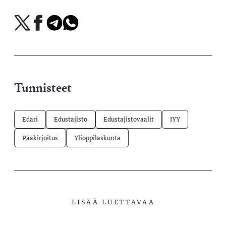
Jaa
Jaa
Jaa
Jaa
X-
Facebookissa
Telegramissa
WhatsAppissa
palvelussa
Tunnisteet
Edari
Edustajisto
Edustajistovaalit
JYY
Pääkirjoitus
Ylioppilaskunta
LISÄÄ LUETTAVAA