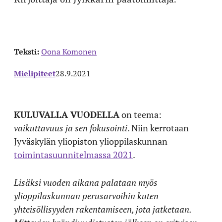
Kirjoittaja on Jylkkärin päätoimittaja.
Teksti:
Oona Komonen
Mielipiteet
28.9.2021
KULUVALLA VUODELLA
on teema:
vaikuttavuus ja sen fokusointi
. Niin kerrotaan
Jyväskylän yliopiston ylioppilaskunnan
toimintasuunnitelmassa 2021
.
Lisäksi vuoden aikana palataan myös
ylioppilaskunnan perusarvoihin kuten
yhteisöllisyyden rakentamiseen, jota jatketaan.