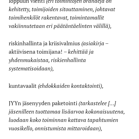
loppuun vienti
(eri toimintojen brändejä on
kehitetty, toimijoiden sitouttaminen, johtavat
toimihenkilöt rakentavat, toimintamallit
vakiinnutetaan eri päätäntäelinten välillä),
riskinhallinta ja kriisivalmius
(asiakirja –
aktiivisena toimijana!
– kehittää ja
yhdenmukaistaa, riskienhallinta
systematisoidaan),
kuntavaalit
(ehdokkaiden kontaktointi),
JYYn jäsenyyden paketointi
(tarkastelee […]
jäsenilleen tuottamaa lisäarvoa kokonaisuutena,
luodaan koko toiminnan kattava tapahtumien
vuosikello, onnistumista mittaroidaan),