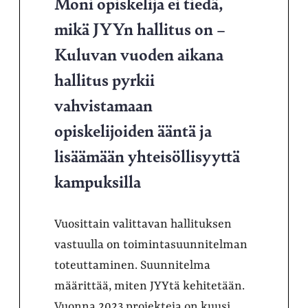
Moni opiskelija ei tiedä,
mikä JYYn hallitus on –
Kuluvan vuoden aikana
hallitus pyrkii
vahvistamaan
opiskelijoiden ääntä ja
lisäämään yhteisöllisyyttä
kampuksilla
Vuosittain valittavan hallituksen
vastuulla on toimintasuunnitelman
toteuttaminen. Suunnitelma
määrittää, miten JYYtä kehitetään.
Vuonna 2023 projekteja on kuusi.