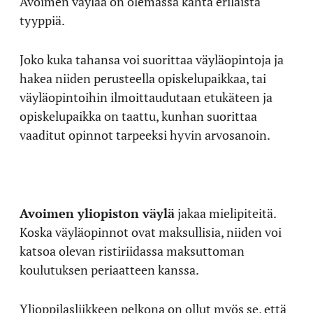
Avoimen väylää on olemassa kahta erilaista
tyyppiä.
Joko kuka tahansa voi suorittaa väyläopintoja ja
hakea niiden perusteella opiskelupaikkaa, tai
väyläopintoihin ilmoittaudutaan etukäteen ja
opiskelupaikka on taattu, kunhan suorittaa
vaaditut opinnot tarpeeksi hyvin arvosanoin.
Avoimen yliopiston väylä
jakaa mielipiteitä.
Koska väyläopinnot ovat maksullisia, niiden voi
katsoa olevan ristiriidassa maksuttoman
koulutuksen periaatteen kanssa.
Ylioppilasliikkeen pelkona on ollut myös se, että