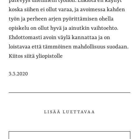
pätevyys unelmieni työhön. Lukiota en käynyt
koska siihen ei ollut varaa, ja avoimessa kahden
työn ja perheen arjen pyörittämisen ohella
opiskelu on ollut hyvä ja ainutkin vaihtoehto.
Ehdottomasti avoin väylä kannattaa ja on
loistavaa että tämmöinen mahdollisuus suodaan.
Kiitos siitä yliopistolle
3.3.2020
LISÄÄ LUETTAVAA