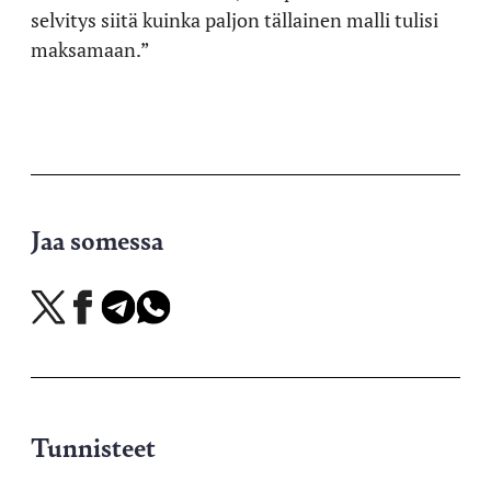
selvitys siitä kuinka paljon tällainen malli tulisi
maksamaan.”
Jaa somessa
Jaa
Jaa
Jaa
Jaa
X-
Facebookissa
Telegramissa
WhatsAppissa
palvelussa
Tunnisteet