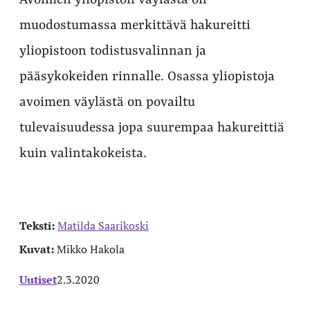
Avoimen yliopiston väylästä on
muodostumassa merkittävä hakureitti
yliopistoon todistusvalinnan ja
pääsykokeiden rinnalle. Osassa yliopistoja
avoimen väylästä on povailtu
tulevaisuudessa jopa suurempaa hakureittiä
kuin valintakokeista.
Teksti:
Matilda Saarikoski
Kuvat:
Mikko Hakola
Uutiset
2.3.2020