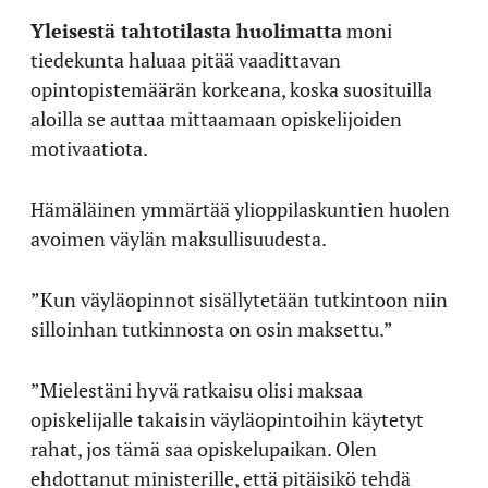
Yleisestä tahtotilasta huolimatta
moni
tiedekunta haluaa pitää vaadittavan
opintopistemäärän korkeana, koska suosituilla
aloilla se auttaa mittaamaan opiskelijoiden
motivaatiota.
Hämäläinen ymmärtää ylioppilaskuntien huolen
avoimen väylän maksullisuudesta.
”Kun väyläopinnot sisällytetään tutkintoon niin
silloinhan tutkinnosta on osin maksettu.”
”Mielestäni hyvä ratkaisu olisi maksaa
opiskelijalle takaisin väyläopintoihin käytetyt
rahat, jos tämä saa opiskelupaikan. Olen
ehdottanut ministerille, että pitäisikö tehdä