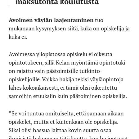
maksutonta koulutusta
Avoimen väylän laajentaminen
tuo
mukanaan kysymyksen siitä, kuka on opiskelija ja
kuka ei.
Avoimessa yliopistossa opiskelu ei oikeuta
opintotukeen, sillä Kelan myöntämä opintotuki
on rajattu vain päätoimisille tutkinto-
opiskelijoille. Vaikka hakija tekisi väyläopintoja
lähes kokoaikaisesti, ei tämä olisi oikeutettu
samoihin etuuksiin kuin päätoiminen opiskelija.
”Se voi tuntua omituiselta, että samaan aikaan
opiskelet, mutta et kuitenkaan ole opiskelija.
Siksi olisi hassua laittaa kovin suurta osaa
ihmisistä hakemaan tätä kautta, kun he joutuvat