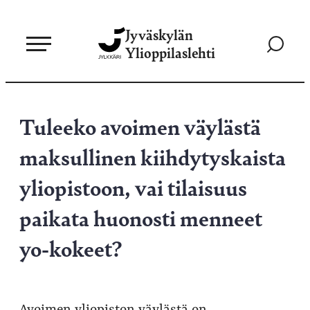
Siirry
Jyväskylän
suoraan
Siirry
Ylioppilaslehti
sisältöön
hakusivul
Tuleeko avoimen väylästä
maksullinen kiihdytyskaista
yliopistoon, vai tilaisuus
paikata huonosti menneet
yo-kokeet?