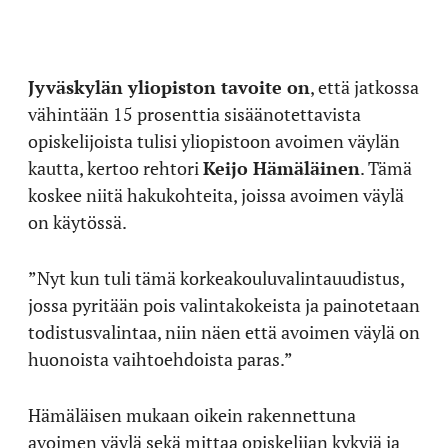
J
yväskylän yliopiston tavoite on
, että jatkossa
vähintään 15 prosenttia sisäänotettavista
opiskelijoista tulisi yliopistoon avoimen väylän
kautta, kertoo rehtori
Keijo Hämäläinen
. Tämä
koskee niitä hakukohteita, joissa avoimen väylä
on käytössä.
”Nyt kun tuli tämä korkeakouluvalintauudistus,
jossa pyritään pois valintakokeista ja painotetaan
todistusvalintaa, niin näen että avoimen väylä on
huonoista vaihtoehdoista paras.”
Hämäläisen mukaan oikein rakennettuna
avoimen väylä sekä mittaa opiskelijan kykyjä ja