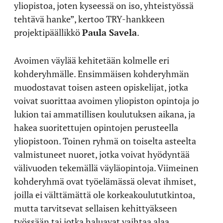
yliopistoa, joten kyseessä on iso, yhteistyössä
tehtävä hanke”, kertoo TRY-hankkeen
projektipäällikkö
Paula Savela
.
Avoimen väylää kehitetään kolmelle eri
kohderyhmälle. Ensimmäisen kohderyhmän
muodostavat toisen asteen opiskelijat, jotka
voivat suorittaa avoimen yliopiston opintoja jo
lukion tai ammatillisen koulutuksen aikana, ja
hakea suoritettujen opintojen perusteella
yliopistoon. Toinen ryhmä on toiselta asteelta
valmistuneet nuoret, jotka voivat hyödyntää
välivuoden tekemällä väyläopintoja. Viimeinen
kohderyhmä ovat työelämässä olevat ihmiset,
joilla ei välttämättä ole korkeakoulututkintoa,
mutta tarvitsevat sellaisen kehittyäkseen
työssään tai jotka haluavat vaihtaa alaa.