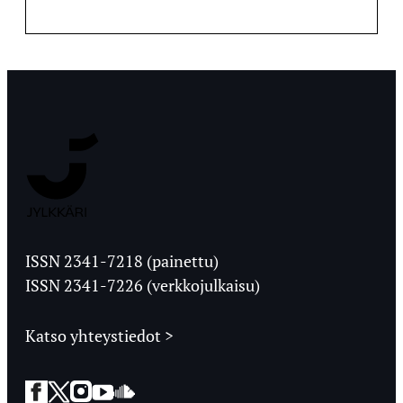
Jyväskylän
Ylioppilaslehti
ISSN 2341-7218 (painettu)
ISSN 2341-7226 (verkkojulkaisu)
Katso yhteystiedot >
Facebook
Twitter
Instagram
YouTube
SoundCloud