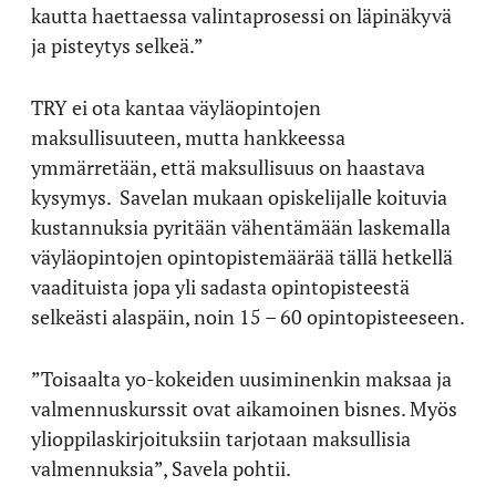
kautta haettaessa valintaprosessi on läpinäkyvä
ja pisteytys selkeä.”
TRY ei ota kantaa väyläopintojen
maksullisuuteen, mutta hankkeessa
ymmärretään, että maksullisuus on haastava
kysymys.
Savelan mukaan opiskelijalle koituvia
kustannuksia pyritään vähentämään laskemalla
väyläopintojen opintopistemäärää tällä hetkellä
vaadituista jopa yli sadasta opintopisteestä
selkeästi alaspäin, noin 15 – 60 opintopisteeseen.
”Toisaalta yo-kokeiden uusiminenkin maksaa ja
valmennuskurssit ovat aikamoinen bisnes. Myös
ylioppilaskirjoituksiin tarjotaan maksullisia
valmennuksia”, Savela pohtii.