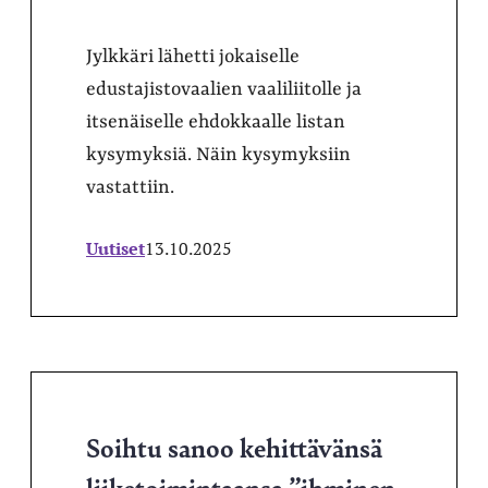
Jylkkäri lähetti jokaiselle
edustajistovaalien vaaliliitolle ja
itsenäiselle ehdokkaalle listan
kysymyksiä. Näin kysymyksiin
vastattiin.
Uutiset
13.10.2025
Soihtu sanoo kehittävänsä
liiketoimintaansa ”ihminen