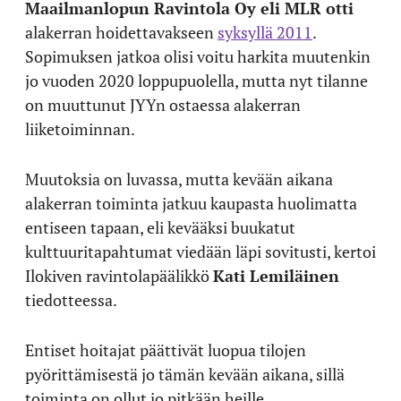
Maailmanlopun Ravintola Oy eli MLR otti
alakerran hoidettavakseen
syksyllä 2011
.
Sopimuksen jatkoa olisi voitu harkita muutenkin
jo vuoden 2020 loppupuolella, mutta nyt tilanne
on muuttunut JYYn ostaessa alakerran
liiketoiminnan.
Muutoksia on luvassa, mutta kevään aikana
alakerran toiminta jatkuu kaupasta huolimatta
entiseen tapaan, eli kevääksi buukatut
kulttuuritapahtumat viedään läpi sovitusti, kertoi
Ilokiven ravintolapäälikkö
Kati Lemiläinen
tiedotteessa.
Entiset hoitajat päättivät luopua tilojen
pyörittämisestä jo tämän kevään aikana, sillä
toiminta on ollut jo pitkään heille