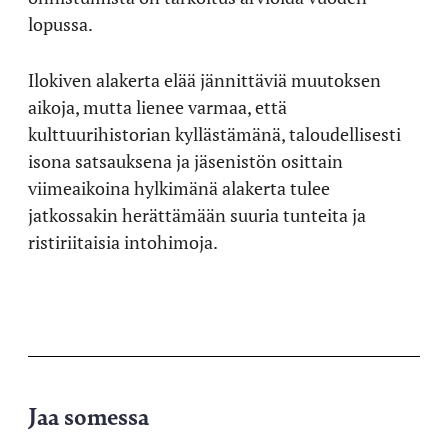
lopussa.
Ilokiven alakerta elää jännittäviä muutoksen
aikoja, mutta lienee varmaa, että
kulttuurihistorian kyllästämänä, taloudellisesti
isona satsauksena ja jäsenistön osittain
viimeaikoina hylkimänä alakerta tulee
jatkossakin herättämään suuria tunteita ja
ristiriitaisia intohimoja.
Jaa somessa