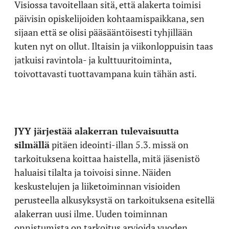
Visiossa tavoitellaan sitä, että alakerta toimisi
päivisin opiskelijoiden kohtaamispaikkana, sen
sijaan että se olisi pääsääntöisesti tyhjillään
kuten nyt on ollut. Iltaisin ja viikonloppuisin taas
jatkuisi ravintola- ja kulttuuritoiminta,
toivottavasti tuottavampana kuin tähän asti.
JYY järjestää alakerran tulevaisuutta
silmällä
pitäen ideointi-illan 5.3. missä on
tarkoituksena koittaa haistella, mitä jäsenistö
haluaisi tilalta ja toivoisi sinne. Näiden
keskustelujen ja liiketoiminnan visioiden
perusteella alkusyksystä on tarkoituksena esitellä
alakerran uusi ilme. Uuden toiminnan
onnistumista on tarkoitus arvioida vuoden