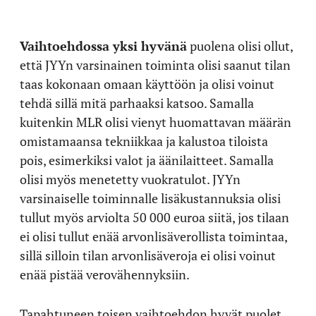
Vaihtoehdossa yksi hyvänä
puolena olisi ollut,
että JYYn varsinainen toiminta olisi saanut tilan
taas kokonaan omaan käyttöön ja olisi voinut
tehdä sillä mitä parhaaksi katsoo. Samalla
kuitenkin MLR olisi vienyt huomattavan määrän
omistamaansa tekniikkaa ja kalustoa tiloista
pois, esimerkiksi valot ja äänilaitteet. Samalla
olisi myös menetetty vuokratulot. JYYn
varsinaiselle toiminnalle lisäkustannuksia olisi
tullut myös arviolta 50 000 euroa siitä, jos tilaan
ei olisi tullut enää arvonlisäverollista toimintaa,
sillä silloin tilan arvonlisäveroja ei olisi voinut
enää pistää verovähennyksiin.
Tapahtuneen toisen vaihtoehdon hyvät puolet