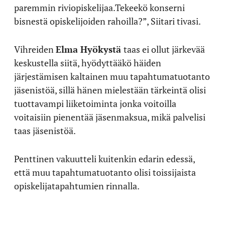
paremmin riviopiskelijaa.Tekeekö konserni
bisnestä opiskelijoiden rahoilla?”, Siitari tivasi.
Vihreiden
Elma Hyökystä
taas ei ollut järkevää
keskustella siitä, hyödyttääkö häiden
järjestämisen kaltainen muu tapahtumatuotanto
jäsenistöä, sillä hänen mielestään tärkeintä olisi
tuottavampi liiketoiminta jonka voitoilla
voitaisiin pienentää jäsenmaksua, mikä palvelisi
taas jäsenistöä.
Penttinen vakuutteli kuitenkin edarin edessä,
että muu tapahtumatuotanto olisi toissijaista
opiskelijatapahtumien rinnalla.