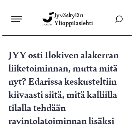
Siirry
Jyväskylän
suoraan
Siirry
Ylioppilaslehti
sisältöön
hakusivul
JYY osti Ilokiven alakerran
liiketoiminnan, mutta mitä
nyt? Edarissa keskusteltiin
kiivaasti siitä, mitä kalliilla
tilalla tehdään
ravintolatoiminnan lisäksi