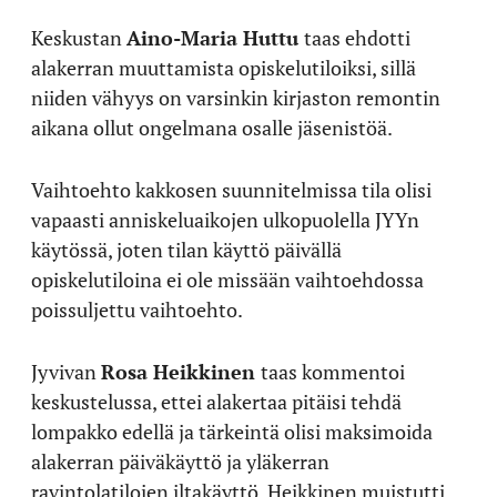
Keskustan
Aino-Maria Huttu
taas ehdotti
alakerran muuttamista opiskelutiloiksi, sillä
niiden vähyys on varsinkin kirjaston remontin
aikana ollut ongelmana osalle jäsenistöä.
Vaihtoehto kakkosen suunnitelmissa tila olisi
vapaasti anniskeluaikojen ulkopuolella JYYn
käytössä, joten tilan käyttö päivällä
opiskelutiloina ei ole missään vaihtoehdossa
poissuljettu vaihtoehto.
Jyvivan
Rosa Heikkinen
taas kommentoi
keskustelussa, ettei alakertaa pitäisi tehdä
lompakko edellä ja tärkeintä olisi maksimoida
alakerran päiväkäyttö ja yläkerran
ravintolatilojen iltakäyttö. Heikkinen muistutti