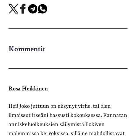
Jaa
Jaa
Jaa
Jaa
X-
Facebookissa
Telegramissa
WhatsAppissa
palvelussa
Kommentit
Rosa Heikkinen
Hei! Joko juttuun on eksynyt virhe, tai olen
ilmaissut itseäni hassusti kokouksessa. Kannatan
anniskeluoikeuksien säilymistä Ilokiven
molemmissa kerroksissa, sillä ne mahdollistavat