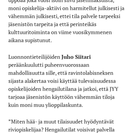
uppoaa joka vuosi isoin siivu jäsenmaksuista,
moni opiskelija-aktiivi on harmitellut julkisesti ja
vähemmän julkisesti, ettei tila palvele tarpeeksi
jäsenistön tarpeita ja että perinteikäs
kulttuuritoiminta on viime vuosikymmenen
aikana supistunut.
Luonnontieteilijöiden
Juho Siitari
peräänkuulutti puheenvuorossaan
mahdollisuutta sille, että ravintolabisneksen
sijasta alakertaa voisi käyttää tulevaisuudessa
opiskelijoiden hengailutilana ja jatkoi, että JYY
tarjoaa jäsenistön käyttöön vähemmän tiloja
kuin moni muu ylioppilaskunta.
”Miten hää- ja muut tilaisuudet hyödyntävät
riviopiskelijaa? Hengailutilat voisivat palvella