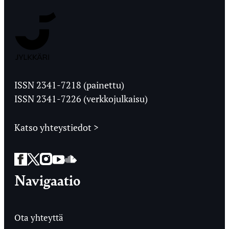
Jyväskylän
Ylioppilaslehti
ISSN 2341-7218 (painettu)
ISSN 2341-7226 (verkkojulkaisu)
Katso yhteystiedot >
Facebook
Twitter
Instagram
YouTube
SoundCloud
Navigaatio
Ota yhteyttä