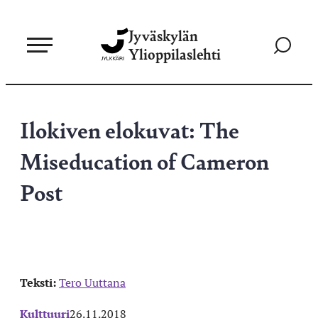
Siirry
Jyväskylän
suoraan
Siirry
Ylioppilaslehti
sisältöön
hakusivul
Ilokiven elokuvat: The
Miseducation of Cameron
Post
Teksti:
Tero Uuttana
Kulttuuri
26.11.2018