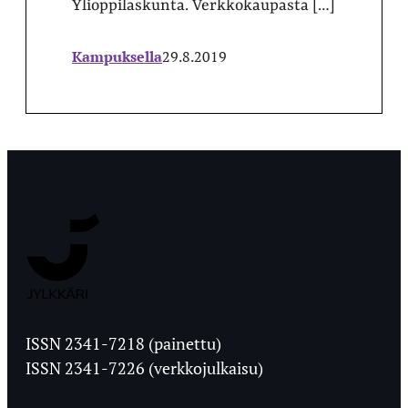
Ylioppilaskunta. Verkkokaupasta […]
Kampuksella
29.8.2019
Jyväskylän
Ylioppilaslehti
ISSN 2341-7218 (painettu)
ISSN 2341-7226 (verkkojulkaisu)