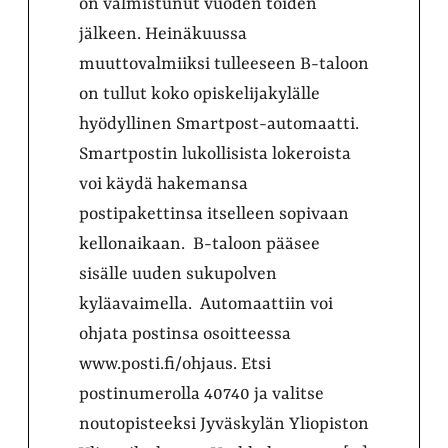
on valmistunut vuoden töiden
jälkeen. Heinäkuussa
muuttovalmiiksi tulleeseen B-taloon
on tullut koko opiskelijakylälle
hyödyllinen Smartpost-automaatti.
Smartpostin lukollisista lokeroista
voi käydä hakemansa
postipakettinsa itselleen sopivaan
kellonaikaan. B-taloon pääsee
sisälle uuden sukupolven
kyläavaimella. Automaattiin voi
ohjata postinsa osoitteessa
www.posti.fi/ohjaus. Etsi
postinumerolla 40740 ja valitse
noutopisteeksi Jyväskylän Yliopiston