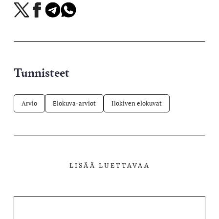
Jaa
Jaa
Jaa
Jaa
X-
Facebookissa
Telegramissa
WhatsAppissa
palvelussa
Tunnisteet
Arvio
Elokuva-arviot
Ilokiven elokuvat
LISÄÄ LUETTAVAA