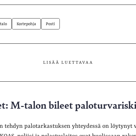
lvelussa
talo
Kortepohja
Posti
LISÄÄ LUETTAVAA
: M-talon bileet paloturvarisk
 tehdyn palotarkastuksen yhteydessä on löytynyt 