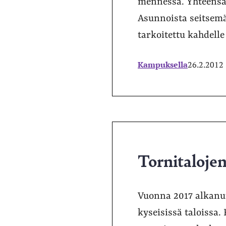
mennessä. Yhteensä 
Asunnoista seitsemä
tarkoitettu kahdelle
Kampuksella
26.2.2012
Tornitaloje
Vuonna 2017 alkanut
kyseisissä taloissa