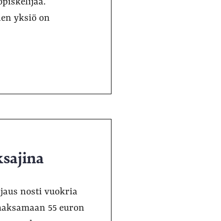
piskelijaa.
nen yksiö on
sajina
jaus nosti vuokria
i maksamaan 55 euron