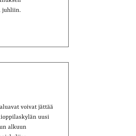
ennuksen
juhliin.
luavat voivat jättää
lioppilaskylän uusi
uun alkuun