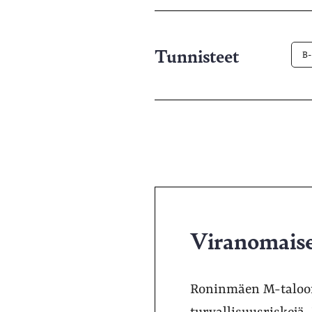
pa
Tunnisteet
B-
Viranomaiset
Roninmäen M-taloon