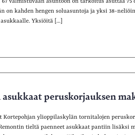
67 valmistuvaan asuntoon on tarkoitus asuttaa 75 o
n on kahden hengen soluasuntoja ja yksi 38-neliöi
 asukkaalle. Yksiöitä […]
n asukkaat peruskorjauksen mak
 Kortepohjan ylioppilaskylän tornitalojen peruskor
. Remontin tieltä paenneet asukkaat pantiin lisäks