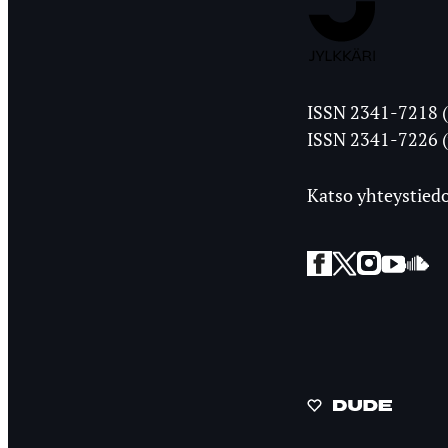
Jyväskylän
ISSN 2341-7218 (
Ylioppilasleht
ISSN 2341-7226 (
Katso yhteystiedo
Facebook
Twitter
Instagra
YouT
So