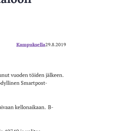
Kampuksella
29.8.2019
nut vuoden töiden jälkeen.
ödyllinen Smartpost-
pivaan kellonaikaan. B-