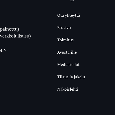
Ota yhteyttä
Etusivu
painettu)
i
verkkojulkaisu)
Toimitus
t >
Avustajille
Mediatiedot
m
ube
undCloud
Tilaus ja jakelu
Näköislehti