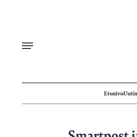
Siirry
suoraan
sisältöön
Etusivu
Uutis
Smartpost j