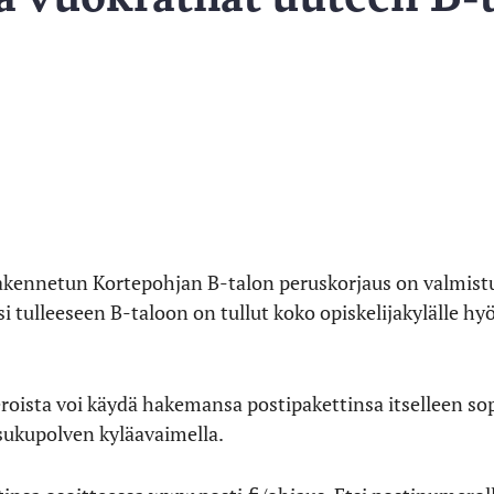
kennetun Kortepohjan B-talon peruskorjaus on valmistu
 tulleeseen B-taloon on tullut koko opiskelijakylälle hy
eroista voi käydä hakemansa postipakettinsa itselleen so
 sukupolven kyläavaimella.