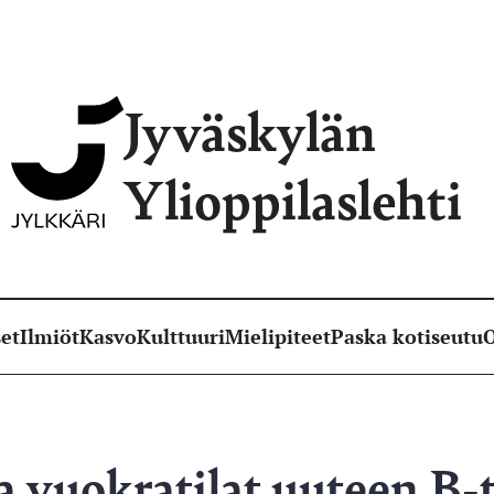
Jyväskylän
Ylioppilaslehti
et
Ilmiöt
Kasvo
Kulttuuri
Mielipiteet
Paska kotiseutu
O
a vuokratilat uuteen B-