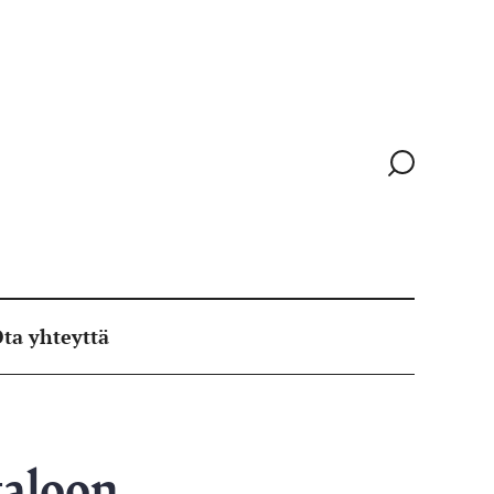
Siirry
hakusivull
ta yhteyttä
taloon