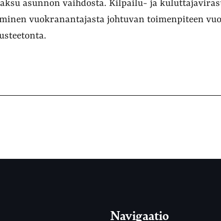
ksu asunnon vaihdosta. Kilpailu- ja kuluttajavir
minen vuokranantajasta johtuvan toimenpiteen vuo
usteetonta.
Navigaatio