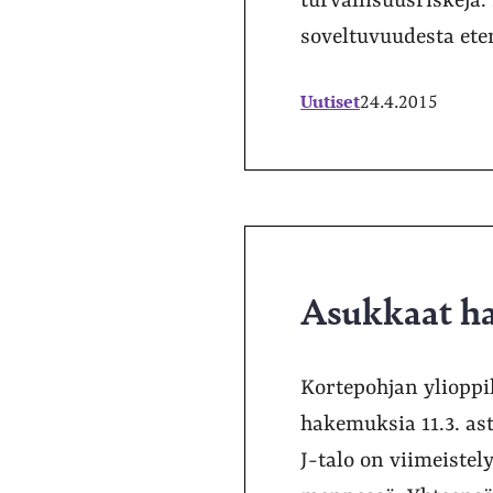
turvallisuusriskejä.
soveltuvuudesta ete
Uutiset
24.4.2015
Asukkaat ha
Kortepohjan ylioppi
hakemuksia 11.3. ast
J-talo on viimeiste