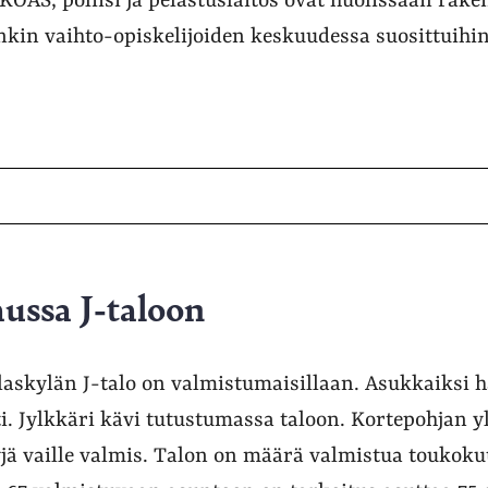
 KOAS, poliisi ja pelastuslaitos ovat huolissaan rak
nkin vaihto-opiskelijoiden keskuudessa suosittuihin 
ussa J-taloon
laskylän J-talo on valmistumaisillaan. Asukkaiksi ha
i. Jylkkäri kävi tutustumassa taloon. Kortepohjan y
lyjä vaille valmis. Talon on määrä valmistua toukok