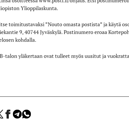
insa osoitteessa www.posti.fi/ohjaus. Etsi postinumeroll
liopiston Ylioppilaskunta.
itse toimitustavaksi ”Nouto omasta postista” ja käytä o
iekantie 9, 40744 Jyväskylä. Postinumero eroaa Kortepo
elosen kohdalla.
B-talon yläkertaan ovat tulleet myös uusitut ja vuokratta
a
Jaa
Jaa
Jaa
Facebookissa
Telegramissa
WhatsAppissa