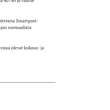
a 40740 ja valitse
soitteena Smartpost-
hjan normaalista
vissa olevat kokous- ja