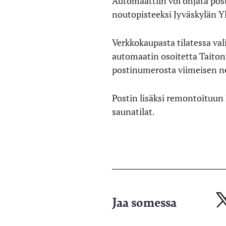
Automaattiin voi ohjata post
noutopisteeksi Jyväskylän Y
Verkkokaupasta tilatessa val
automaatin osoitetta Taiton
postinumerosta viimeisen n
Postin lisäksi remontoituun 
saunatilat.
Jaa somessa
Ja
X-