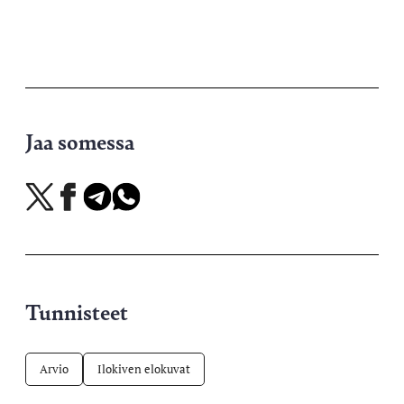
Jaa somessa
Jaa
Jaa
Jaa
Jaa
X-
Facebookissa
Telegramissa
WhatsAppissa
palvelussa
Tunnisteet
Arvio
Ilokiven elokuvat