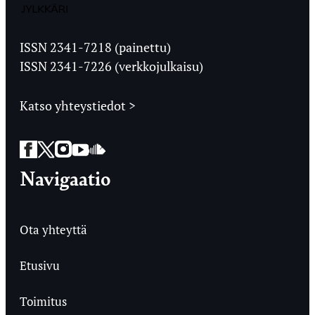
Jyväskylän
Ylioppilaslehti
ISSN 2341-7218 (painettu)
ISSN 2341-7226 (verkkojulkaisu)
Katso yhteystiedot >
Facebook
Twitter
Instagram
YouTube
SoundCloud
Navigaatio
Ota yhteyttä
Etusivu
Toimitus