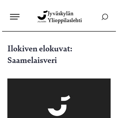
Siirry
Jyväskylän
suoraan
Siirry
Ylioppilaslehti
sisältöön
hakusivul
Ilokiven elokuvat:
Saamelaisveri