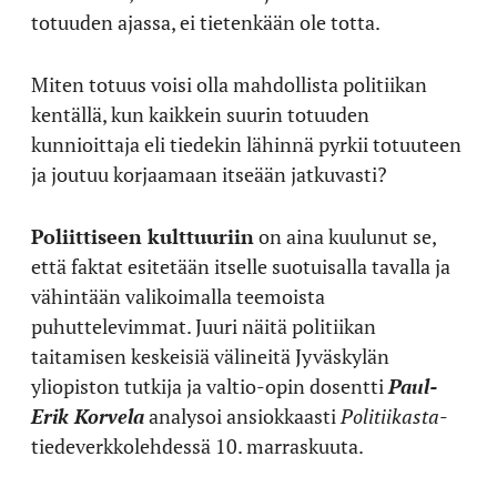
totuuden ajassa, ei tietenkään ole totta.
Miten totuus voisi olla mahdollista politiikan
kentällä, kun kaikkein suurin totuuden
kunnioittaja eli tiedekin lähinnä pyrkii totuuteen
ja joutuu korjaamaan itseään jatkuvasti?
Poliittiseen kulttuuriin
on aina kuulunut se,
että faktat esitetään itselle suotuisalla tavalla ja
vähintään valikoimalla teemoista
puhuttelevimmat. Juuri näitä politiikan
taitamisen keskeisiä välineitä Jyväskylän
yliopiston tutkija ja valtio-opin dosentti
Paul-
Erik Korvela
analysoi ansiokkaasti
Politiikasta
-
tiedeverkkolehdessä 10. marraskuuta.