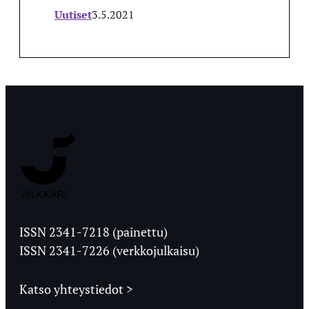
Uutiset
3.5.2021
Jyväskylän
Ylioppilaslehti
ISSN 2341-7218 (painettu)
ISSN 2341-7226 (verkkojulkaisu)
Katso yhteystiedot >