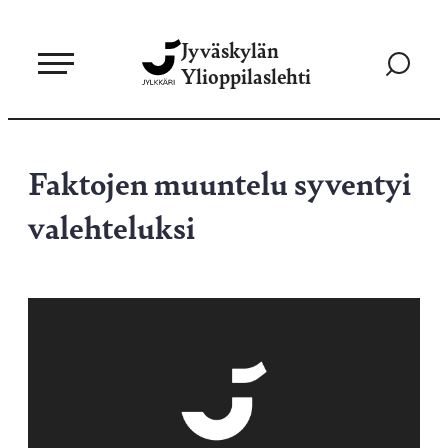
Siirry
Jyväskylän
suoraan
Siirry
Ylioppilaslehti
sisältöön
hakusivul
Faktojen muuntelu syventyi
valehteluksi