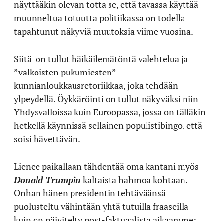
näyttääkin olevan totta se, että tavassa käyttää
muunneltua totuutta politiikassa on todella
tapahtunut näkyviä muutoksia viime vuosina.
Siitä
on tullut häikäilemätöntä valehtelua ja
”valkoisten pukumiesten”
kunnianloukkausretoriikkaa, joka tehdään
ylpeydellä. Öykkäröinti on tullut näkyväksi niin
Yhdysvalloissa kuin Euroopassa, jossa on tälläkin
hetkellä käynnissä sellainen populistibingo, että
soisi hävettävän.
Lienee paikallaan tähdentää oma kantani myös
Donald Trumpin
kaltaista hahmoa kohtaan.
Onhan hänen presidentin tehtäväänsä
puolusteltu vähintään yhtä tutuilla fraaseilla
kuin on päivitelty post-faktuaalista aikaamme: