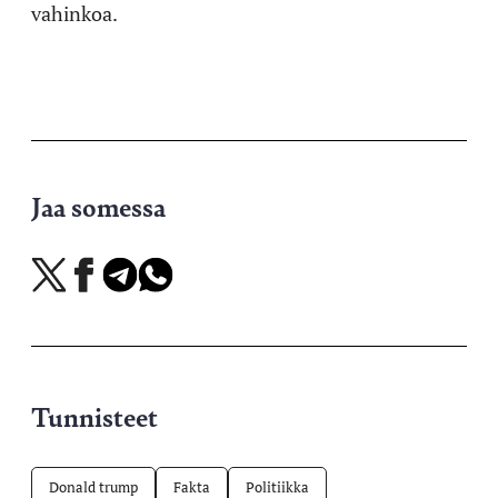
vahinkoa.
Jaa somessa
Jaa
Jaa
Jaa
Jaa
X-
Facebookissa
Telegramissa
WhatsAppissa
palvelussa
Tunnisteet
Donald trump
Fakta
Politiikka