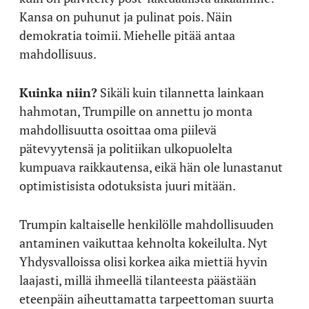
Kansa on puhunut ja pulinat pois. Näin
demokratia toimii. Miehelle pitää antaa
mahdollisuus.
Kuinka niin?
Sikäli kuin tilannetta lainkaan
hahmotan, Trumpille on annettu jo monta
mahdollisuutta osoittaa oma piilevä
pätevyytensä ja politiikan ulkopuolelta
kumpuava raikkautensa, eikä hän ole lunastanut
optimistisista odotuksista juuri mitään.
Trumpin kaltaiselle henkilölle mahdollisuuden
antaminen vaikuttaa kehnolta kokeilulta. Nyt
Yhdysvalloissa olisi korkea aika miettiä hyvin
laajasti, millä ihmeellä tilanteesta päästään
eteenpäin aiheuttamatta tarpeettoman suurta