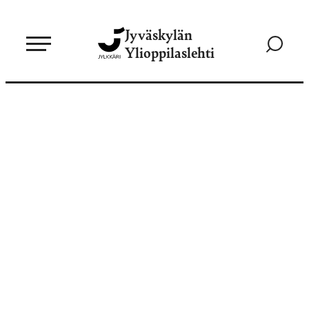
Siirry
Jyväskylän
suoraan
Siirry
Ylioppilaslehti
sisältöön
hakusivul