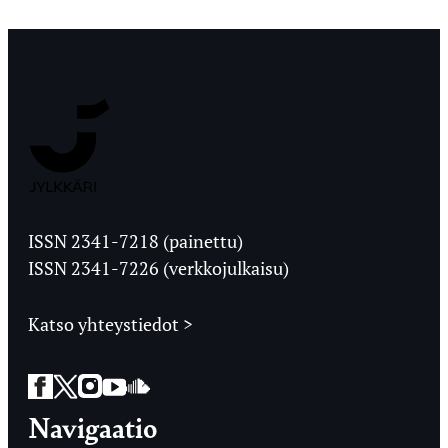
Jyväskylän
Ylioppilaslehti
ISSN 2341-7218 (painettu)
ISSN 2341-7226 (verkkojulkaisu)
Katso yhteystiedot >
Facebook
Twitter
Instagram
YouTube
SoundCloud
Navigaatio