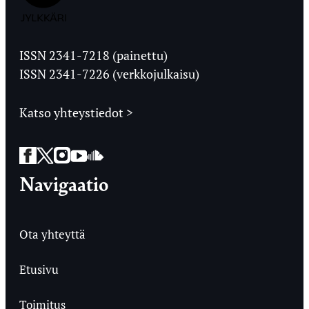
Jyväskylän
Ylioppilaslehti
ISSN 2341-7218 (painettu)
ISSN 2341-7226 (verkkojulkaisu)
Katso yhteystiedot >
Facebook
Twitter
Instagram
YouTube
SoundCloud
Navigaatio
Ota yhteyttä
Etusivu
Toimitus