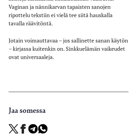
Vaginan ja nännikarvan tapaisten sanojen
ripottelu tekstiin ei vielä tee siitä hauskalla
tavalla räävitöntä.
Jotain voimauttavaa – jos sallinette sanan käytön
– kirjassa kuitenkin on. Sinkkuelämän vaikeudet
ovat universaaleja.
Jaa somessa
Jaa
Jaa
Jaa
Jaa
X-
Facebookissa
Telegramissa
WhatsAppissa