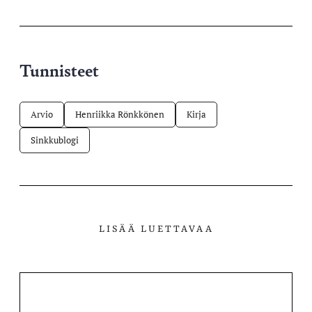
palvelussa
Tunnisteet
Arvio
Henriikka Rönkkönen
Kirja
Sinkkublogi
LISÄÄ LUETTAVAA