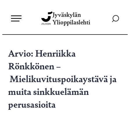
Siirry
Jyväskylän
suoraan
Siirry
Ylioppilaslehti
sisältöön
hakusivul
Arvio: Henriikka
Rönkkönen –
Mielikuvituspoikaystävä ja
muita sinkkuelämän
perusasioita