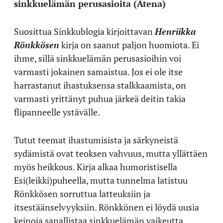
sinkkuelämän perusasioita (Atena)
Suosittua Sinkkublogia kirjoittavan
Henriikka
Rönkkösen
kirja on saanut paljon huomiota. Ei
ihme, sillä sinkkuelämän perusasioihin voi
varmasti jokainen samaistua. Jos ei ole itse
harrastanut ihastuksensa stalkkaamista, on
varmasti yrittänyt puhua järkeä deitin takia
flipanneelle ystävälle.
Tutut teemat ihastumisista ja särkyneistä
sydämistä ovat teoksen vahvuus, mutta yllättäen
myös heikkous. Kirja alkaa humoristisella
Esi(leikki)puheella, mutta tunnelma latistuu
Rönkkösen sorruttua latteuksiin ja
itsestäänselvyyksiin. Rönkkönen ei löydä uusia
keinoja sanallistaa sinkkuelämän vaikeutta.