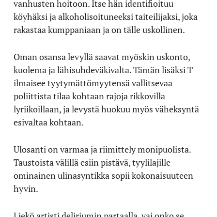
vanhusten hoitoon. Itse hän identifioituu
köyhäksi ja alkoholisoituneeksi taiteilijaksi, joka
rakastaa kumppaniaan ja on tälle uskollinen.
Oman osansa levyllä saavat myöskin uskonto,
kuolema ja lähisuhdeväkivalta. Tämän lisäksi T
ilmaisee tyytymättömyytensä vallitsevaa
poliittista tilaa kohtaan rajoja rikkovilla
lyriikoillaan, ja levystä huokuu myös väheksyntä
esivaltaa kohtaan.
Ulosanti on varmaa ja riimittely monipuolista.
Taustoista välillä esiin pistävä, tyylilajille
ominainen ulinasyntikka sopii kokonaisuuteen
hyvin.
Liekö artisti deliriumin partaalla, vai onko se