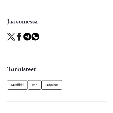
Jaa somessa
Jaa
Jaa
Jaa
Jaa
X-
Facebookissa
Telegramissa
WhatsAppissa
palvelussa
Tunnisteet
Musiikki
Räp
Sanoitus