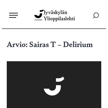
Siirry
Jyväskylän
suoraan
Siirry
Ylioppilaslehti
sisältöön
hakusivul
Arvio: Sairas T – Delirium