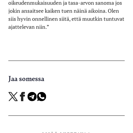
oikeudenmukaisuuden ja tasa-arvon sanoma jos
jokin ansaitsee kaiken tuen näinä aikoina. Olen
siis hyvin onnellinen siitä, että muutkin tuntuvat
ajattelevan niin.”
Jaa somessa
Jaa
Jaa
Jaa
Jaa
X-
Facebookissa
Telegramissa
WhatsAppissa
palvelussa