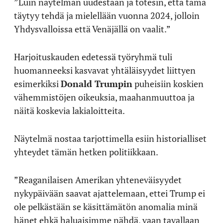
”Luin näytelmän uudestaan ja totesin, että tämä
täytyy tehdä ja mielellään vuonna 2024, jolloin
Yhdysvalloissa että Venäjällä on vaalit.”
Harjoituskauden edetessä työryhmä tuli
huomanneeksi kasvavat yhtäläisyydet liittyen
esimerkiksi
Donald Trumpin
puheisiin koskien
vähemmistöjen oikeuksia, maahanmuuttoa ja
näitä koskevia lakialoitteita.
Näytelmä nostaa tarjottimella esiin historialliset
yhteydet tämän hetken politiikkaan.
”Reaganilaisen Amerikan yhteneväisyydet
nykypäivään saavat ajattelemaan, ettei Trump ei
ole pelkästään se käsittämätön anomalia minä
hänet ehkä haluaisimme nähdä, vaan tavallaan