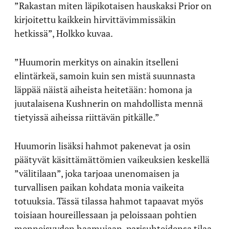
”Rakastan miten läpikotaisen hauskaksi Prior on
kirjoitettu kaikkein hirvittävimmissäkin
hetkissä”, Holkko kuvaa.
”Huumorin merkitys on ainakin itselleni
elintärkeä, samoin kuin sen mistä suunnasta
läppää näistä aiheista heitetään: homona ja
juutalaisena Kushnerin on mahdollista mennä
tietyissä aiheissa riittävän pitkälle.”
Huumorin lisäksi hahmot pakenevat ja osin
päätyvät käsittämättömien vaikeuksien keskellä
”välitilaan”, joka tarjoaa unenomaisen ja
turvallisen paikan kohdata monia vaikeita
totuuksia. Tässä tilassa hahmot tapaavat myös
toisiaan houreillessaan ja peloissaan pohtien
menneisyyden haamujaan, parisuhteidensa tilaa