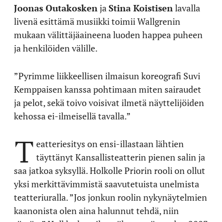
Joonas Outakosken
ja
Stina Koistisen
lavalla
livenä esittämä musiikki toimii Wallgrenin
mukaan välittäjäaineena luoden happea puheen
ja henkilöiden välille.
”Pyrimme liikkeellisen ilmaisun koreografi Suvi
Kemppaisen kanssa pohtimaan miten sairaudet
ja pelot, sekä toivo voisivat ilmetä näyttelijöiden
kehossa ei-ilmeisellä tavalla.”
T
eatteriesitys on ensi-illastaan lähtien
täyttänyt Kansallisteatterin pienen salin ja
saa jatkoa syksyllä. Holkolle Priorin rooli on ollut
yksi merkittävimmistä saavutetuista unelmista
teatteriuralla. ”Jos jonkun roolin nykynäytelmien
kaanonista olen aina halunnut tehdä, niin