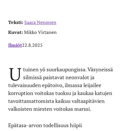
Teksti:
Saara Nenonen
Kuvat:
Mikko Virtanen
Ilmiöt
22.8.2025
U
tuinen yö suurkaupungissa. Väsyneissä
silmissä paistavat neonvalot ja
tulevaisuuden epätoivo, ilmassa leijailee
korruption voitokas tuoksu ja kaukaa katujen
tavoittamattomista kaikuu valtaapitävien
valkoisten miesten voitokas marssi.
Epätasa-arvon todellisuus hiipii