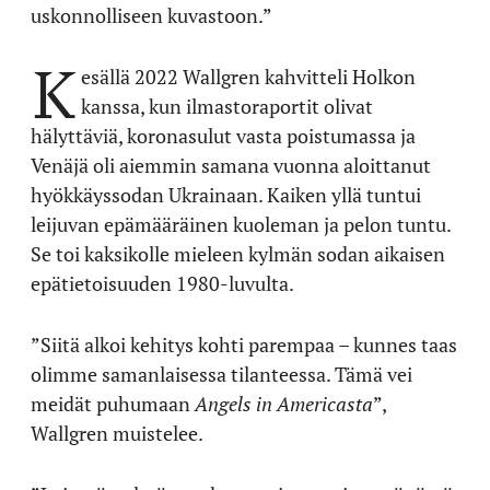
uskonnolliseen kuvastoon.”
K
esällä 2022 Wallgren kahvitteli Holkon
kanssa, kun ilmastoraportit olivat
hälyttäviä, koronasulut vasta poistumassa ja
Venäjä oli aiemmin samana vuonna aloittanut
hyökkäyssodan Ukrainaan. Kaiken yllä tuntui
leijuvan epämääräinen kuoleman ja pelon tuntu.
Se toi kaksikolle mieleen kylmän sodan aikaisen
epätietoisuuden 1980-luvulta.
”Siitä alkoi kehitys kohti parempaa – kunnes taas
olimme samanlaisessa tilanteessa. Tämä vei
meidät puhumaan
Angels in Americasta
”,
Wallgren muistelee.