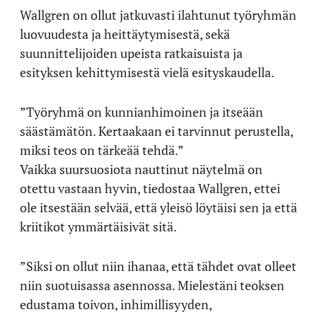
Wallgren on ollut jatkuvasti ilahtunut työryhmän
luovuudesta ja heittäytymisestä, sekä
suunnittelijoiden upeista ratkaisuista ja
esityksen kehittymisestä vielä esityskaudella.
”Työryhmä on kunnianhimoinen ja itseään
säästämätön. Kertaakaan ei tarvinnut perustella,
miksi teos on tärkeää tehdä.”
Vaikka suursuosiota nauttinut näytelmä on
otettu vastaan hyvin, tiedostaa Wallgren, ettei
ole itsestään selvää, että yleisö löytäisi sen ja että
kriitikot ymmärtäisivät sitä.
”Siksi on ollut niin ihanaa, että tähdet ovat olleet
niin suotuisassa asennossa. Mielestäni teoksen
edustama toivon, inhimillisyyden,