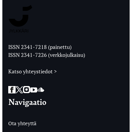
Jyväskylän
Ylioppilaslehti
ISSN 2341-7218 (painettu)
ISSN 2341-7226 (verkkojulkaisu)
Katso yhteystiedot >
Facebook
Twitter
Instagram
YouTube
SoundCloud
Navigaatio
Ota yhteyttä