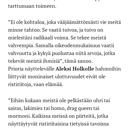
tarttumaan toimeen.
”Ei ole kohtaloa, joka vääjäämättömästi vie meitä
minne tahtoo. Se vaatii toivoa, ja toivo on
mielestäni radikaali voima. Se tekee meistä
vahvempia. Samalla oikeudenmukaisuus vaatii
vahvuutta ja kykyä puolustaa niitä arvoja, jotka
tekevät meistä ihmisiä”, tämä sanoo.
Prioria näyttelevälle
Aleksi Holkolle
hahmoihin
liittyvät moninaiset ulottuvuudet eivät ole
ristiriitoja, vaan elämää.
”Eihän kukaan meistä ole pelkästään uhri tai
sairas, lakimies tai homo, drag queen tai
mormoni. Kaikissa meissä on piirteitä, jotka
näyttäytyvät ristiriitaisina tietyissä tavoissa