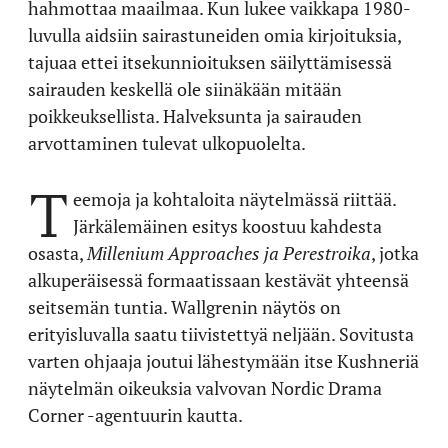
hahmottaa maailmaa. Kun lukee vaikkapa 1980-
luvulla aidsiin sairastuneiden omia kirjoituksia,
tajuaa ettei itsekunnioituksen säilyttämisessä
sairauden keskellä ole siinäkään mitään
poikkeuksellista. Halveksunta ja sairauden
arvottaminen tulevat ulkopuolelta.
T
eemoja ja kohtaloita näytelmässä riittää.
Järkälemäinen esitys koostuu kahdesta
osasta,
Millenium Approaches ja Perestroika
, jotka
alkuperäisessä formaatissaan kestävät yhteensä
seitsemän tuntia. Wallgrenin näytös on
erityisluvalla saatu tiivistettyä neljään. Sovitusta
varten ohjaaja joutui lähestymään itse Kushneriä
näytelmän oikeuksia valvovan Nordic Drama
Corner -agentuurin kautta.