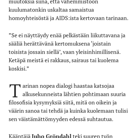
muutoksia siinä, että vähemmistöön
kuulumatonkin uskaltaa samaistua
homoyhteisöstä ja AIDS:ista kertovaan tarinaan.
”Se ei näyttäydy enää pelkästään liikuttavana ja
sääliä herättävänä kertomuksena ‘joistain
toisista jossain siellä’, vaan yleisinhimillisenä.
Ketäpä meistä ei rakkaus, sairaus tai kuolema
koskisi.”
T
arinan nopea dialogi haastaa katsojaa
alkusekunneista lähtien pohtimaan suuria
filosofisia kysymyksiä siitä, mitä on oikein ja
väärin sanoa tai tehdä ja kuinka kuolemaan tulisi
sen väistämättömyyden edessä suhtautua.
Kääntäjä
Juho Gröndahl
teki suuren työn