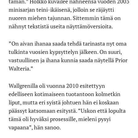
tämän.” Holkko kuvailee nähneensä vuoden 2003
minisarjan teini-ikäisenä, jolloin se räjäytti
nuoren miehen tajunnan. Sittemmin tämä on
nähnyt tekstistä useita näyttämöversioita.
”On aivan ihanaa saada tehdä tarinasta nyt oma
tulkinta vuosien kypsyttelyn jälkeen. On suuri,
vastuullinen ja ihana kunnia saada näytellä Prior
Walteria.”
Wallgrenilla oli vuonna 2010 esitettyyn
edelliseen kotimaiseen tuotantoon kolmetkin
liput, mutta eri syistä johtuen hän ei koskaan
päässyt katsomaan esitystä. ”Uskon että lopulta
tämä oli hyväksi prosessille, mieleni pysyi
vapaana”, hän sanoo.