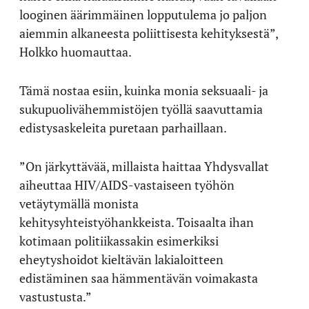
looginen äärimmäinen lopputulema jo paljon
aiemmin alkaneesta poliittisesta kehityksestä”,
Holkko huomauttaa.
Tämä nostaa esiin, kuinka monia seksuaali- ja
sukupuolivähemmistöjen työllä saavuttamia
edistysaskeleita puretaan parhaillaan.
”On järkyttävää, millaista haittaa Yhdysvallat
aiheuttaa HIV/AIDS-vastaiseen työhön
vetäytymällä monista
kehitysyhteistyöhankkeista. Toisaalta ihan
kotimaan politiikassakin esimerkiksi
eheytyshoidot kieltävän lakialoitteen
edistäminen saa hämmentävän voimakasta
vastustusta.”