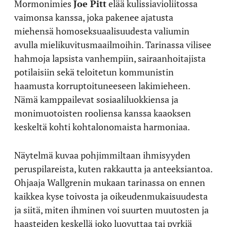
Mormonimies
Joe Pitt
elää kulissiavioliitossa
vaimonsa kanssa, joka pakenee ajatusta
miehensä homoseksuaalisuudesta valiumin
avulla mielikuvitusmaailmoihin. Tarinassa vilisee
hahmoja lapsista vanhempiin, sairaanhoitajista
potilaisiin sekä teloitetun kommunistin
haamusta korruptoituneeseen lakimieheen.
Nämä kamppailevat sosiaaliluokkiensa ja
monimuotoisten rooliensa kanssa kaaoksen
keskeltä kohti kohtalonomaista harmoniaa.
Näytelmä kuvaa pohjimmiltaan ihmisyyden
peruspilareista, kuten rakkautta ja anteeksiantoa.
Ohjaaja Wallgrenin mukaan tarinassa on ennen
kaikkea kyse toivosta ja oikeudenmukaisuudesta
ja siitä, miten ihminen voi suurten muutosten ja
haasteiden keskellä joko luovuttaa tai pyrkiä