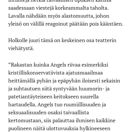
saadessaan viestejä korkeammalta taholta.
Lavalla nähdään myös alastomuutta, johon
yleisö on välillä reagoinut päätään pois kääntäen.
Holkolle juuri tämä on keskeinen osa teatterin
viehätystä.
”Rakastan kuinka Angels riivaa esimerkiksi
kristilliskonservatiivista ajatusmaailmaa
heittämällä pyhän ja epäpyhän iloisesti sekaisin
ja suhtautuen siitä syntyvään huumorin- ja
patetiantäyteiseen keitokseen suurella
hartaudella. Angels tuo ruumiillisuuden ja
seksuaalisuuden osaksi taivaallista
kertomustaan, siis palauttaa ihmisen kaikkine
puolineen näitä ulottuvuuksia hylkineeseen