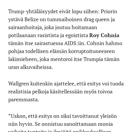
Trump-yhtäläisyydet eivät lopu siihen: Priorin
ystävä Belize on tummaihoinen drag queen ja
sairaanhoitaja, joka joutuu hoitamaan
potilaanaan rasistista ja egoistista
Roy Cohnia
tämän itse sairastuessa AIDS:iin. Cohnin hahmo
pohjaa todellisen elämän korruptoituneeseen
lakimieheen, joka mentoroi itse Trumpia tämän
uran alkuvaiheissa.
Wallgren kuitenkin ajattelee, että esitys voi tuoda
realistisia pelkoja käsitellessään myös toivoa
paremmasta.
”Uskon, että esitys on siksi tavoittanut yleisön
niin hyvin. Se onnistuu sanoittamaan monia
vaikeita tunteita ja ilmiöitä poikkeuksellisen