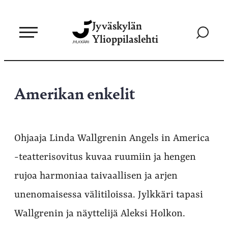
Siirry
Jyväskylän
suoraan
Siirry
Ylioppilaslehti
sisältöön
hakusivul
Amerikan enkelit
Ohjaaja Linda Wallgrenin Angels in America
-teatterisovitus kuvaa ruumiin ja hengen
rujoa harmoniaa taivaallisen ja arjen
unenomaisessa välitiloissa. Jylkkäri tapasi
Wallgrenin ja näyttelijä Aleksi Holkon.