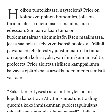
H
olkon tunteikkaasti näyttelemä Prior on
kolmekymppinen homomies, jolla on
tarinan alussa näennäisesti maailma auki
edessään. Samaan aikaan tämä on
kuolemansairas vähemmistön jäsen maailmassa,
jossa saa pelätä selviytymisensä puolesta. Eräänä
päivänä enkeli ilmestyy julistamaan, että tämä
on rappiota kohti syöksyvän ihmiskunnan valittu
profeetta. Prior aloittaa sisäisen kamppailunsa
kalvavaa epätoivoa ja arvokkuuden menettämistä
vastaan.
”Rakastan erityisesti sitä, miten yleisön on
lopulta katsottava AIDS:in sairastunutta drag
queeniä koko ihmiskunnan puolestapuhujana
taivaallisen tuomioistuimen edessä”, Holkko