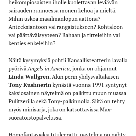
heikompiosaisten iholle kuolettavan leviävän
sairauden runnoessa monen kehoa ja mieltä.
Mihin uskoa maailmanlopun aattona?
Anteeksiantoon vai rangaistukseen? Kohtaloon
vai päättäväisyyteen? Rahaan ja titteleihin vai
kenties enkeleihin?
Näitä kysymyksiä pohtii Kansallisteatterin lavalla
pyörivä
Angels in America
, jonka on ohjannut
Linda Wallgren
. Alun perin yhdysvaltalaisen
Tony Kushnerin
kynästä vuonna 1991 syntynyt
kaksiosainen näytelmä on palkittu muun muassa
Pulitzerilla sekä Tony-palkinnolla. Siitä on tehty
myös minisarja, joka on katsottavissa Max-
suoratoistopalvelussa.
Homofantasiaksi tituleerattu näytelmä on nähty