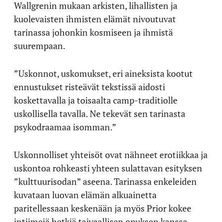
Wallgrenin mukaan arkisten, lihallisten ja
kuolevaisten ihmisten elämät nivoutuvat
tarinassa johonkin kosmiseen ja ihmistä
suurempaan.
”Uskonnot, uskomukset, eri aineksista kootut
ennustukset risteävät tekstissä aidosti
koskettavalla ja toisaalta camp-traditiolle
uskollisella tavalla. Ne tekevät sen tarinasta
psykodraamaa isomman.”
Uskonnolliset yhteisöt ovat nähneet erotiikkaa ja
uskontoa rohkeasti yhteen sulattavan esityksen
”kulttuurisodan” aseena. Tarinassa enkeleiden
kuvataan luovan elämän alkuainetta
paritellessaan keskenään ja myös Prior kokee
intiimejä hetkiä taivaallisen opuksen kanssa