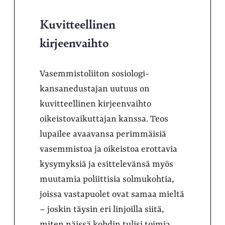
Kuvitteellinen
kirjeenvaihto
Vasemmistoliiton sosiologi-
kansanedustajan uutuus on
kuvitteellinen kirjeenvaihto
oikeistovaikuttajan kanssa. Teos
lupailee avaavansa perimmäisiä
vasemmistoa ja oikeistoa erottavia
kysymyksiä ja esittelevänsä myös
muutamia poliittisia solmukohtia,
joissa vastapuolet ovat samaa mieltä
– joskin täysin eri linjoilla siitä,
miten näissä kohdin tulisi toimia.