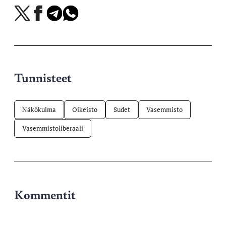
Jaa
Jaa
Jaa
Jaa
X-
Facebookissa
Telegramissa
WhatsAppissa
palvelussa
Tunnisteet
Näkökulma
Oikeisto
Sudet
Vasemmisto
Vasemmistoliberaali
Kommentit