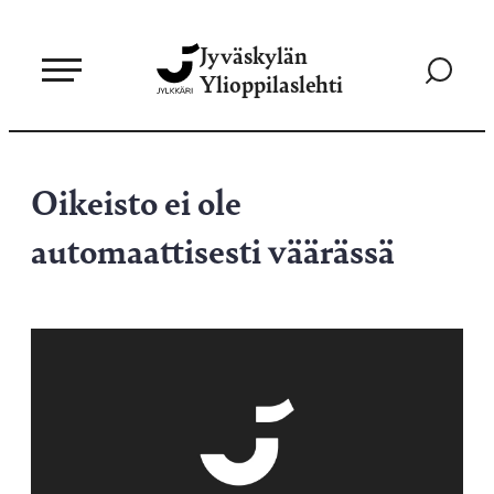
Siirry
Jyväskylän
suoraan
Siirry
Ylioppilaslehti
sisältöön
hakusivul
Oikeisto ei ole
automaattisesti väärässä