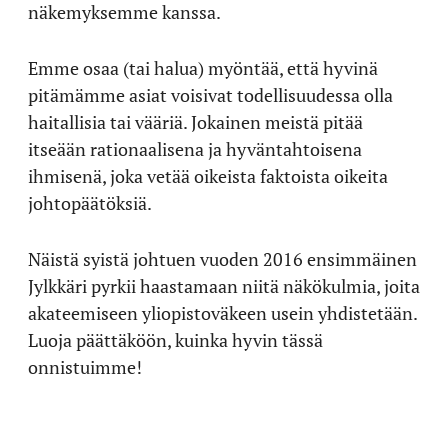
näkemyksemme kanssa.
Emme osaa (tai halua) myöntää, että hyvinä
pitämämme asiat voisivat todellisuudessa olla
haitallisia tai vääriä. Jokainen meistä pitää
itseään rationaalisena ja hyväntahtoisena
ihmisenä, joka vetää oikeista faktoista oikeita
johtopäätöksiä.
Näistä syistä johtuen vuoden 2016 ensimmäinen
Jylkkäri pyrkii haastamaan niitä näkökulmia, joita
akateemiseen yliopistoväkeen usein yhdistetään.
Luoja päättäköön, kuinka hyvin tässä
onnistuimme!