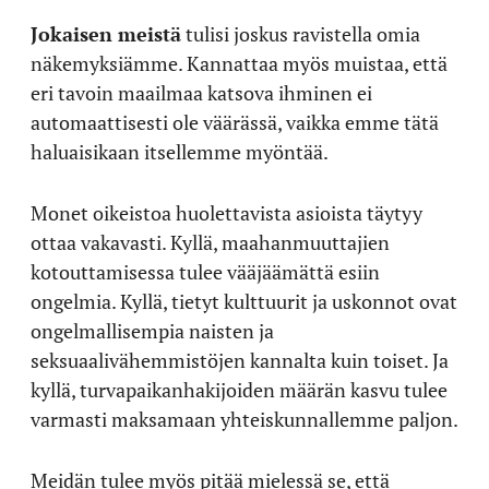
Jokaisen meistä
tulisi joskus ravistella omia
näkemyksiämme. Kannattaa myös muistaa, että
eri tavoin maailmaa katsova ihminen ei
automaattisesti ole väärässä, vaikka emme tätä
haluaisikaan itsellemme myöntää.
Monet oikeistoa huolettavista asioista täytyy
ottaa vakavasti. Kyllä, maahanmuuttajien
kotouttamisessa tulee vääjäämättä esiin
ongelmia. Kyllä, tietyt kulttuurit ja uskonnot ovat
ongelmallisempia naisten ja
seksuaalivähemmistöjen kannalta kuin toiset. Ja
kyllä, turvapaikanhakijoiden määrän kasvu tulee
varmasti maksamaan yhteiskunnallemme paljon.
Meidän tulee myös pitää mielessä se, että