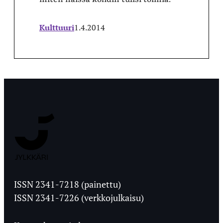
Kulttuuri
1.4.2014
Jyväskylän
Ylioppilaslehti
ISSN 2341-7218 (painettu)
ISSN 2341-7226 (verkkojulkaisu)