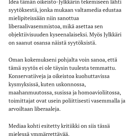
Idea tämän oikeisto-Jylkkärin tekemiseen lähti
syytöksestä, jonka mukaan valtamedia edustaa
mielipiteissään niin sanottua
liberaalivasemmistoa, mikä asettaa sen
objektiivisuuden kyseenalaiseksi. Myös Jylkkäri
on saanut osansa näistä syytöksistä.
Oman kokemukseni pohjalta voin sanoa, että
tämä syytös ei ole täysin tuulesta temmattu.
Konservatiiveja ja oikeistoa kuohuttavissa
kysmyksissä, kuten uskonnossa,
maahanmuutossa, susissa ja homoavioliitossa,
toimittajat ovat usein poliittisesti vasemmalla ja
arvoiltaan liberaaleja.
Mediaa kohti esitetty kritiikki on siis tässä
mielessä ymmärrettävää.