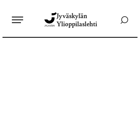
Siirry
Jyväskylän
suoraan
Siirry
Ylioppilaslehti
sisältöön
hakusivul