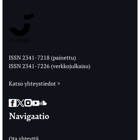
Jyväskylän
Ylioppilaslehti
ISSN 2341-7218 (painettu)
ISSN 2341-7226 (verkkojulkaisu)
Katso yhteystiedot >
Facebook
Twitter
Instagram
YouTube
SoundCloud
Navigaatio
Ota yhteyttä