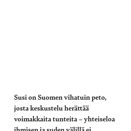
Susi on Suomen vihatuin peto,
josta keskustelu herättää
voimakkaita tunteita – yhteiseloa
ihmisen ja suden välillä ei