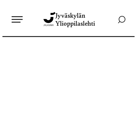
Siirry
Jyväskylän
suoraan
Siirry
Ylioppilaslehti
sisältöön
hakusivul