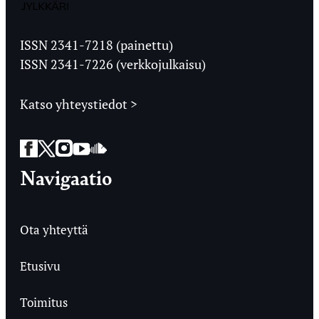
Jyväskylän
Ylioppilaslehti
ISSN 2341-7218 (painettu)
ISSN 2341-7226 (verkkojulkaisu)
Katso yhteystiedot >
Facebook
Twitter
Instagram
YouTube
SoundCloud
Navigaatio
Ota yhteyttä
Etusivu
Toimitus