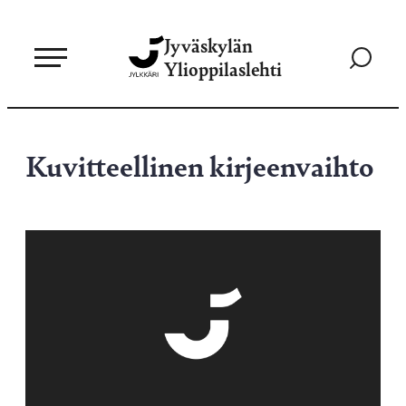
Siirry
Jyväskylän
suoraan
Siirry
Ylioppilaslehti
sisältöön
hakusivul
Kuvitteellinen kirjeenvaihto