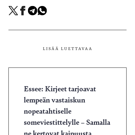
Jaa
Jaa
Jaa
Jaa
X-
Facebookissa
Telegramissa
WhatsAppissa
palvelussa
LISÄÄ LUETTAVAA
Essee: Kirjeet tarjoavat
lempeän vastaiskun
nopeatahtiselle
someviestittelylle – Samalla
ne kertovat kaipuusta