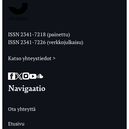
Jyväskylän
Ylioppilaslehti
ISSN 2341-7218 (painettu)
ISSN 2341-7226 (verkkojulkaisu)
Katso yhteystiedot >
Facebook
Twitter
Instagram
YouTube
SoundCloud
Navigaatio
Ota yhteyttä
Etusivu