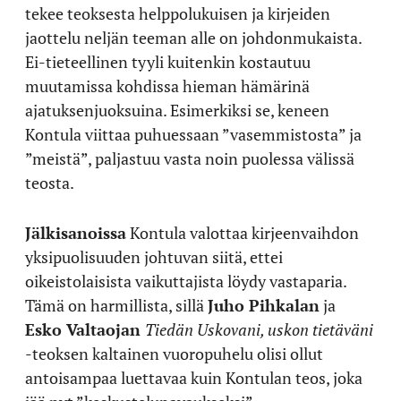
tekee teoksesta helppolukuisen ja kirjeiden
jaottelu neljän teeman alle on johdonmukaista.
Ei-tieteellinen tyyli kuitenkin kostautuu
muutamissa kohdissa hieman hämärinä
ajatuksenjuoksuina. Esimerkiksi se, keneen
Kontula viittaa puhuessaan ”vasemmistosta” ja
”meistä”, paljastuu vasta noin puolessa välissä
teosta.
Jälkisanoissa
Kontula valottaa kirjeenvaihdon
yksipuolisuuden johtuvan siitä, ettei
oikeistolaisista vaikuttajista löydy vastaparia.
Tämä on harmillista, sillä
Juho Pihkalan
ja
Esko Valtaojan
Tiedän Uskovani, uskon tietäväni
-teoksen kaltainen vuoropuhelu olisi ollut
antoisampaa luettavaa kuin Kontulan teos, joka