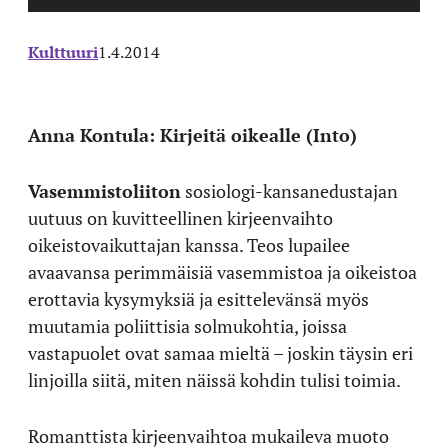
Kulttuuri
1.4.2014
Anna Kontula: Kirjeitä
oikealle (Into)
Vasemmistoliiton
sosiologi-kansanedustajan
uutuus on kuvitteellinen kirjeenvaihto
oikeistovaikuttajan kanssa. Teos lupailee
avaavansa perimmäisiä vasemmistoa ja oikeistoa
erottavia kysymyksiä ja esittelevänsä myös
muutamia poliittisia solmukohtia, joissa
vastapuolet ovat samaa mieltä – joskin täysin eri
linjoilla siitä, miten näissä kohdin tulisi toimia.
Romanttista kirjeenvaihtoa mukaileva muoto