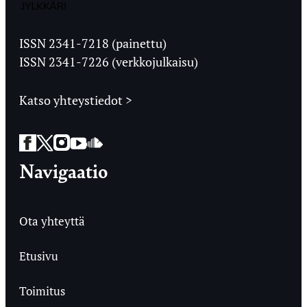
Jyväskylän
Ylioppilaslehti
ISSN 2341-7218 (painettu)
ISSN 2341-7226 (verkkojulkaisu)
Katso yhteystiedot >
Facebook
Twitter
Instagram
YouTube
SoundCloud
Navigaatio
Ota yhteyttä
Etusivu
Toimitus