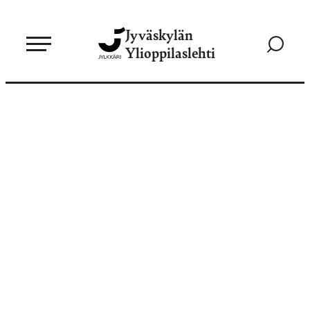
Siirry
Jyväskylän
suoraan
Siirry
Ylioppilaslehti
sisältöön
hakusivul