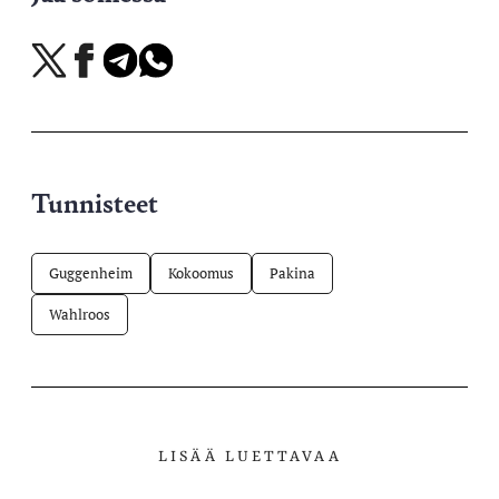
Jaa
Jaa
Jaa
Jaa
X-
Facebookissa
Telegramissa
WhatsAppissa
palvelussa
Tunnisteet
Guggenheim
Kokoomus
Pakina
Wahlroos
LISÄÄ LUETTAVAA