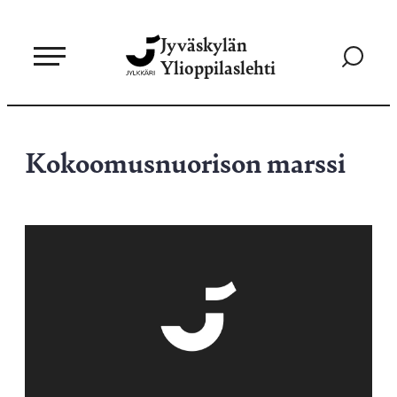
Siirry
Jyväskylän
suoraan
Siirry
Ylioppilaslehti
sisältöön
hakusivul
Kokoomusnuorison marssi