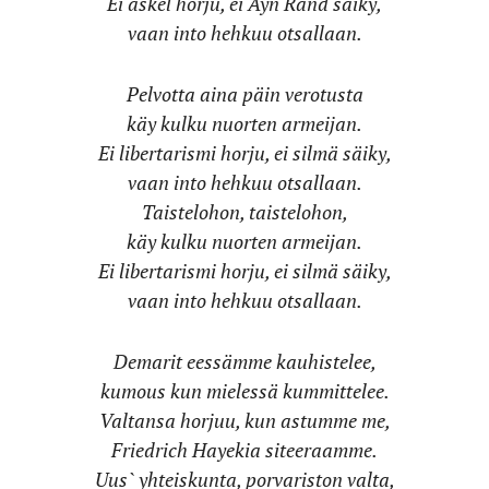
Ei askel horju, ei Ayn Rand säiky,
vaan into hehkuu otsallaan.
Pelvotta aina päin verotusta
käy kulku nuorten armeijan.
Ei libertarismi horju, ei silmä säiky,
vaan into hehkuu otsallaan.
Taistelohon, taistelohon,
käy kulku nuorten armeijan.
Ei libertarismi horju, ei silmä säiky,
vaan into hehkuu otsallaan.
Demarit eessämme kauhistelee,
kumous kun mielessä kummittelee.
Valtansa horjuu, kun astumme me,
Friedrich Hayekia siteeraamme.
Uus` yhteiskunta, porvariston valta,