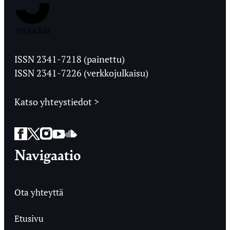
Jyväskylän
Ylioppilaslehti
ISSN 2341-7218 (painettu)
ISSN 2341-7226 (verkkojulkaisu)
Katso yhteystiedot >
Facebook
Twitter
Instagram
YouTube
SoundCloud
Navigaatio
Ota yhteyttä
Etusivu