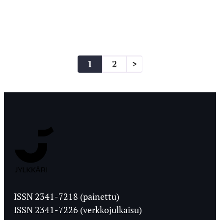
Artikkelien
1
2
>
sivutus
Jyväskylän
Ylioppilaslehti
ISSN 2341-7218 (painettu)
ISSN 2341-7226 (verkkojulkaisu)