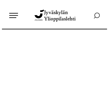
Siirry
Jyväskylän
suoraan
Siirry
Ylioppilaslehti
sisältöön
hakusivul