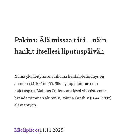
Pakina: Älä missaa tätä – näin
hankit itsellesi liputuspäivän
Näinä yksilöitymisen aikoina henkilöbrändäys on
aiempaa tärkeämpää. Siksi yliopistomme oma
hajotuspaja Malleus Cudens analysoi yliopistomme
brändätyimmän alumnin, Minna Canthin (1844–1897)
elämäntyön.
Mielipiteet
11.11.2025