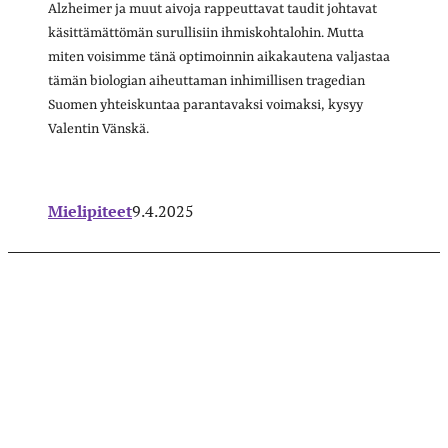
Alzheimer ja muut aivoja rappeuttavat taudit johtavat
käsittämättömän surullisiin ihmiskohtalohin. Mutta
miten voisimme tänä optimoinnin aikakautena valjastaa
tämän biologian aiheuttaman inhimillisen tragedian
Suomen yhteiskuntaa parantavaksi voimaksi, kysyy
Valentin Vänskä.
Mielipiteet
9.4.2025