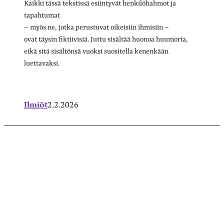
Kaikki tässä tekstissä esiintyvät henkilöhahmot ja
tapahtumat
– myös ne, jotka perustuvat oikeisiin ihmisiin –
ovat täysin fiktiivisiä. Juttu sisältää huonoa huumoria,
eikä sitä sisältönsä vuoksi suositella kenenkään
luettavaksi.
Ilmiöt
2.2.2026