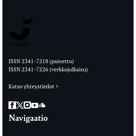
Jyväskylän
Ylioppilaslehti
ISSN 2341-7218 (painettu)
ISSN 2341-7226 (verkkojulkaisu)
Katso yhteystiedot >
Facebook
Twitter
Instagram
YouTube
SoundCloud
Navigaatio