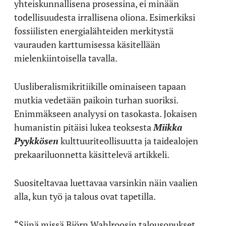
yhteiskunnallisena prosessina, ei minään
todellisuudesta irrallisena oliona. Esimerkiksi
fossiilisten energialähteiden merkitystä
vaurauden karttumisessa käsitellään
mielenkiintoisella tavalla.
Uusliberalismikritiikille ominaiseen tapaan
mutkia vedetään paikoin turhan suoriksi.
Enimmäkseen analyysi on tasokasta. Jokaisen
humanistin pitäisi lukea teoksesta
Miikka
Pyykkösen
kulttuuriteollisuutta ja taidealojen
prekaariluonnetta käsittelevä artikkeli.
Suositeltavaa luettavaa varsinkin näin vaalien
alla, kun työ ja talous ovat tapetilla.
“Siinä missä Björn Wahlroosin talousopukset