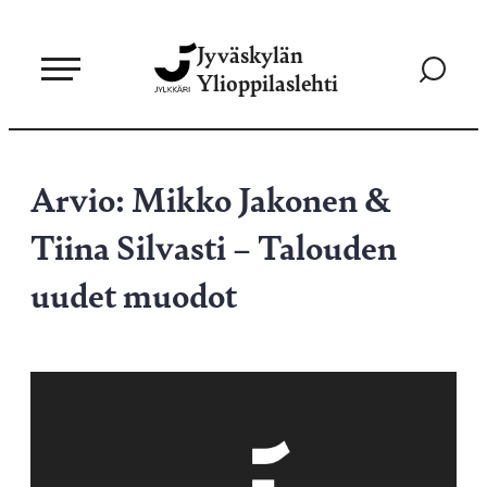
Siirry
Jyväskylän
suoraan
Siirry
Ylioppilaslehti
sisältöön
hakusivul
Arvio: Mikko Jakonen &
Tiina Silvasti – Talouden
uudet muodot