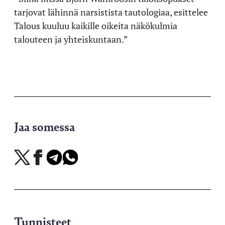
tarjovat lähinnä narsistista tautologiaa, esittelee
Talous kuuluu kaikille oikeita näkökulmia
talouteen ja yhteiskuntaan.”
Jaa somessa
Jaa
Jaa
Jaa
Jaa
X-
Facebookissa
Telegramissa
WhatsAppissa
palvelussa
Tunnisteet