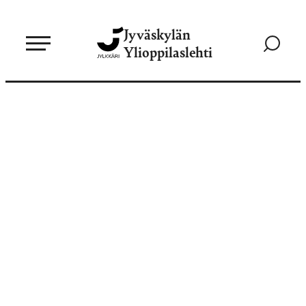
Siirry
Jyväskylän
suoraan
Siirry
Ylioppilaslehti
sisältöön
hakusivul