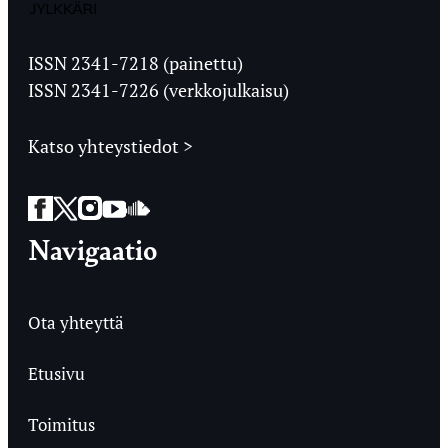
Jyväskylän
Ylioppilaslehti
ISSN 2341-7218 (painettu)
ISSN 2341-7226 (verkkojulkaisu)
Katso yhteystiedot >
Facebook
Twitter
Instagram
YouTube
SoundCloud
Navigaatio
Ota yhteyttä
Etusivu
Toimitus