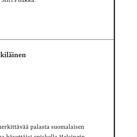
 Siiri Puukka.
nkiläinen
erkittävää palasta suomalaisen