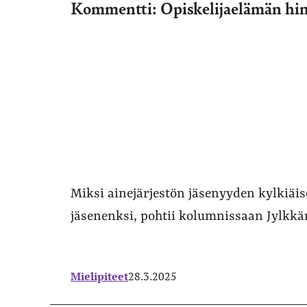
Kommentti: Opiskelijaelämän hint
Miksi ainejärjestön jäsenyyden kylkiäis
jäsenenksi, pohtii kolumnissaan Jylkkär
Mielipiteet
28.3.2025