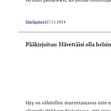
tarinan pahikseksi, kirjoittaa toimittaja
Mielipiteet
27.11.2024
Pääkirjoitus: Hävettäisi olla helsi
Hyy on vähitellen murentamassa niin m