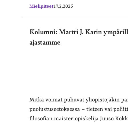
Mielipiteet
17.2.2025
Kolumni: Martti J. Karin ympärille
ajastamme
Mitkä voimat puhuvat yliopistojakin pai
puolustuseetoksessa – tieteen vai polii
filosofian maisteriopiskelija Juuso Kok