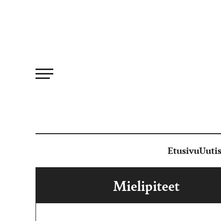
Siirry
suoraan
sisältöön
Etusivu
Uutis
Mielipiteet