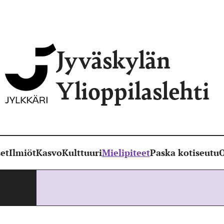
Jyväskylän
Ylioppilaslehti
et
Ilmiöt
Kasvo
Kulttuuri
Mielipiteet
Paska kotiseutu
O