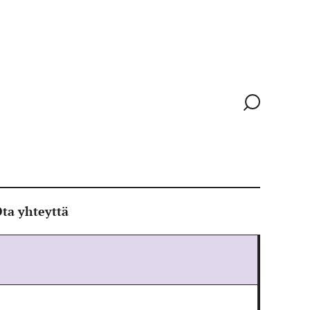
Siirry
hakusivull
ta yhteyttä