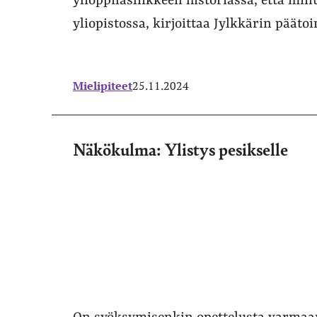
ylioppilasliikkeen historiassa, että min
yliopistossa, kirjoittaa Jylkkärin päät
Mielipiteet
25.11.2024
Näkökulma: Ylistys pesikselle