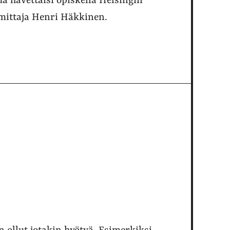
ua hävettäisi opiskella Helsingin
oimittaja Henri Häkkinen.