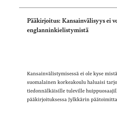
Pääkirjoitus: Kansainvälisyys ei v
englanninkielistymistä
Kansainvälistymisessä ei ole kyse mistää
suomalainen korkeakoulu haluaisi tarj
tiedonnälkäisille tuleville huippuosaaji
pääkirjoituksessa Jylkkärin päätoimitt