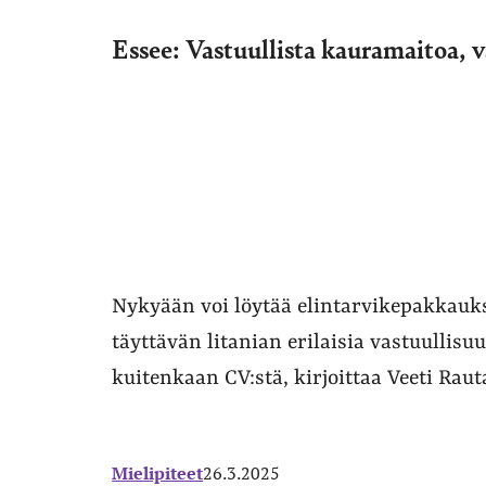
Essee: Vastuullista kauramaitoa, v
Nykyään voi löytää elintarvikepakkauks
täyttävän litanian erilaisia vastuullis
kuitenkaan CV:stä, kirjoittaa Veeti Rau
Mielipiteet
26.3.2025