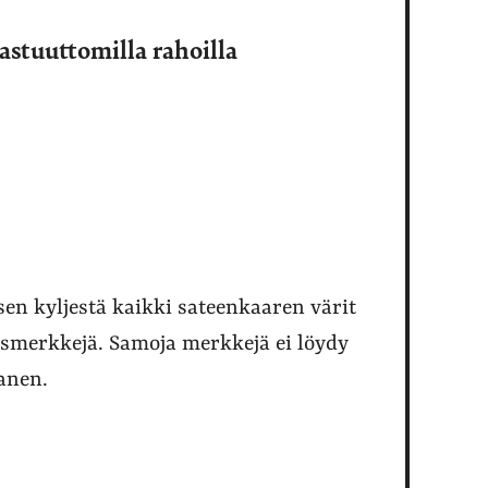
astuuttomilla rahoilla
en kyljestä kaikki sateenkaaren värit
uusmerkkejä. Samoja merkkejä ei löydy
tanen.