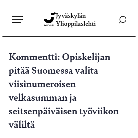
Siirry
Jyväskylän
suoraan
Siirry
Ylioppilaslehti
sisältöön
hakusivul
Kommentti: Opiskelijan
pitää Suomessa valita
viisinumeroisen
velkasumman ja
seitsenpäiväisen työviikon
väliltä