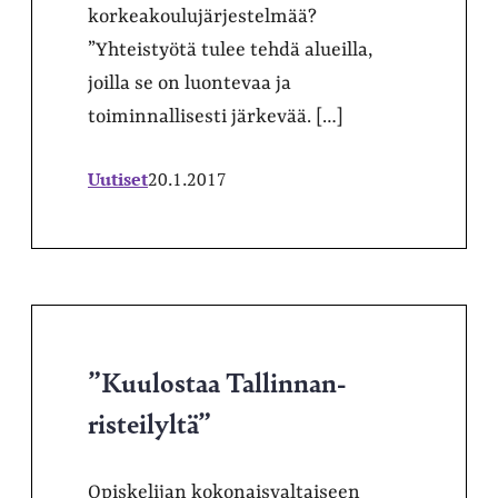
korkeakoulujärjestelmää?
”Yhteistyötä tulee tehdä alueilla,
joilla se on luontevaa ja
toiminnallisesti järkevää. […]
Uutiset
20.1.2017
”Kuulostaa Tallinnan-
risteilyltä”
Opiskelijan kokonaisvaltaiseen