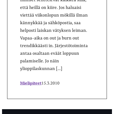
Ihmiset selittelevät kaikkea sillä,
että heillä on kiire. Jos haluaisi
viettää viikonlopun mökillä ilman
kännykkää ja sähköpostia, saa
helposti laiskan vätyksen leiman.
Vapaa-aika on out ja burn out
trendikkäästi in. Järjestötoiminta
antaa osaltaan eväät loppuun
palamiselle. Jo näin
ylioppilaskunnan […]
Mielipiteet
15.3.2010