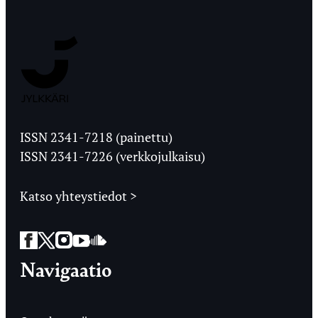
Jyväskylän
Ylioppilaslehti
ISSN 2341-7218 (painettu)
ISSN 2341-7226 (verkkojulkaisu)
Katso yhteystiedot >
Facebook
Twitter
Instagram
YouTube
SoundCloud
Navigaatio