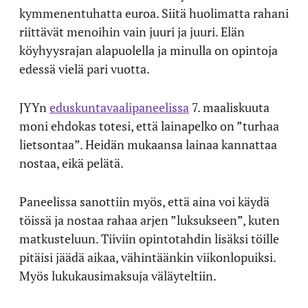
kymmenentuhatta euroa. Siitä huolimatta rahani
riittävät menoihin vain juuri ja juuri. Elän
köyhyysrajan alapuolella ja minulla on opintoja
edessä vielä pari vuotta.
JYYn
eduskuntavaalipaneelissa
7. maaliskuuta
moni ehdokas totesi, että lainapelko on ”turhaa
lietsontaa”. Heidän mukaansa lainaa kannattaa
nostaa, eikä pelätä.
Paneelissa sanottiin myös, että aina voi käydä
töissä ja nostaa rahaa arjen ”luksukseen”, kuten
matkusteluun. Tiiviin opintotahdin lisäksi töille
pitäisi jäädä aikaa, vähintäänkin viikonlopuiksi.
Myös lukukausimaksuja väläyteltiin.