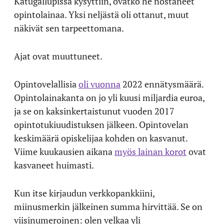
Katugallupissa kysyttiin, ovatko he nostaneet
opintolainaa. Yksi neljästä oli ottanut, muut
näkivät sen tarpeettomana.
Ajat ovat muuttuneet.
Opintovelallisia
oli vuonna
2022 ennätysmäärä.
Opintolainakanta on jo yli kuusi miljardia euroa,
ja se on kaksinkertaistunut vuoden 2017
opintotukiuudistuksen jälkeen. Opintovelan
keskimäärä opiskelijaa kohden on kasvanut.
Viime kuukausien aikana
myös lainan korot
ovat
kasvaneet huimasti.
Kun itse kirjaudun verkkopankkiini,
miinusmerkin jälkeinen summa hirvittää. Se on
viisinumeroinen: olen velkaa yli