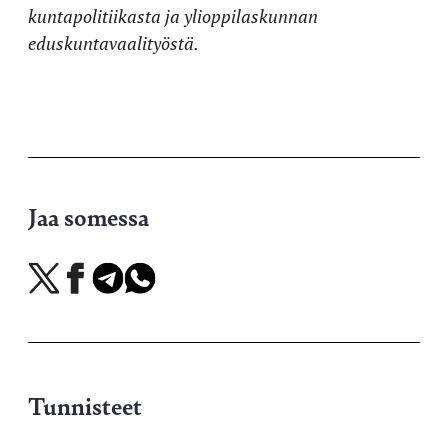
kuntapolitiikasta ja ylioppilaskunnan
eduskuntavaalityöstä.
Jaa somessa
Jaa
Jaa
Jaa
Jaa
X-
Facebookissa
Telegramissa
WhatsAppissa
palvelussa
Tunnisteet