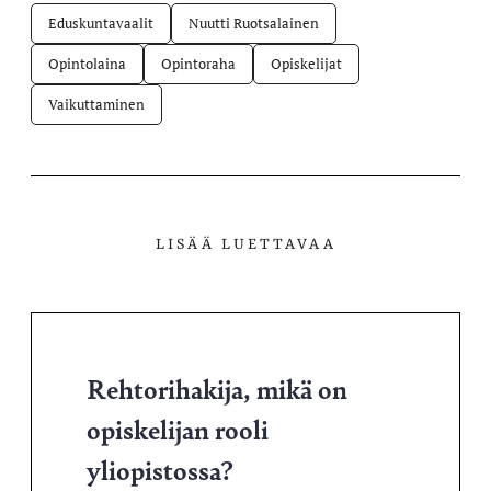
Eduskuntavaalit
Nuutti Ruotsalainen
Opintolaina
Opintoraha
Opiskelijat
Vaikuttaminen
LISÄÄ LUETTAVAA
Rehtorihakija, mikä on
opiskelijan rooli
yliopistossa?