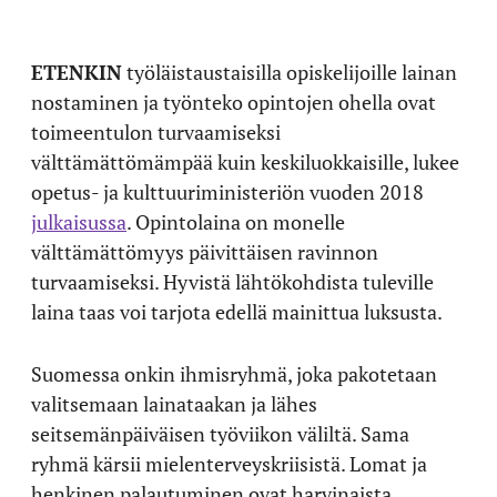
ETENKIN
työläistaustaisilla opiskelijoille lainan
nostaminen ja työnteko opintojen ohella ovat
toimeentulon turvaamiseksi
välttämättömämpää kuin keskiluokkaisille, lukee
opetus- ja kulttuuriministeriön vuoden 2018
julkaisussa
. Opintolaina on monelle
välttämättömyys päivittäisen ravinnon
turvaamiseksi. Hyvistä lähtökohdista tuleville
laina taas voi tarjota edellä mainittua luksusta.
Suomessa onkin ihmisryhmä, joka pakotetaan
valitsemaan lainataakan ja lähes
seitsemänpäiväisen työviikon väliltä. Sama
ryhmä kärsii mielenterveyskriisistä. Lomat ja
henkinen palautuminen ovat harvinaista