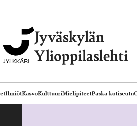
Jyväskylän
Ylioppilaslehti
et
Ilmiöt
Kasvo
Kulttuuri
Mielipiteet
Paska kotiseutu
O