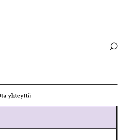
Siirry
hakusivull
ta yhteyttä