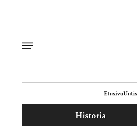
Siirry
suoraan
sisältöön
Etusivu
Uutis
Historia