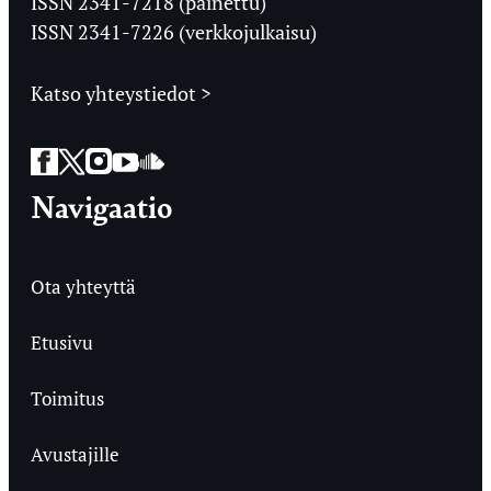
ISSN 2341-7218 (painettu)
ISSN 2341-7226 (verkkojulkaisu)
Katso yhteystiedot >
Facebook
Twitter
Instagram
YouTube
SoundCloud
Navigaatio
Ota yhteyttä
Etusivu
Toimitus
Avustajille