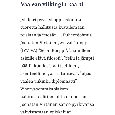
Vaalean viikingin kaarti
Jylkkäri pyysi ylioppilaskunnan
tuoretta hallitusta kuvailemaan
toisiaan ja itseään. 1. Puheenjohtaja
Joonatan Virtanen, 25, valtio-oppi
(JYVIVA) ”Se on Korppi”, ”ajamilleen
asioille elävä filosofi”, ”reilu ja jämpti
päällikkömies”, ”aatteellinen,
asenteellinen, asiantunteva”, ”uljas
vaalea viikinki, diplomaatti”.
Vihervasemmistolaisen
hallituskoalition johtoon noussut
Joonatan Virtanen sanoo pyrkivänsä
vahvistamaan opiskelijan