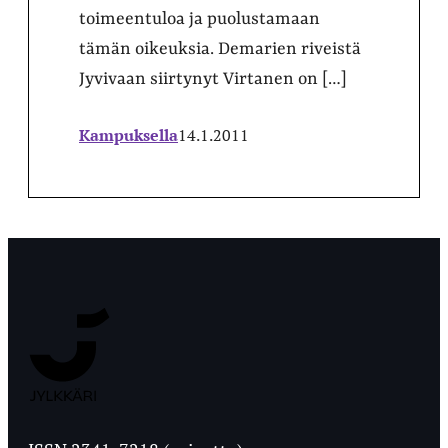
toimeentuloa ja puolustamaan
tämän oikeuksia. Demarien riveistä
Jyvivaan siirtynyt Virtanen on […]
Kampuksella
14.1.2011
Jyväskylän
Ylioppilaslehti