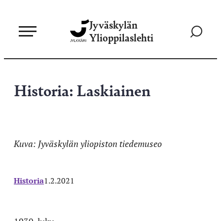
Siirry
Jyväskylän
suoraan
Siirry
Ylioppilaslehti
sisältöön
hakusivul
Historia: Laskiainen
Kuva: Jyväskylän yliopiston tiedemuseo
Historia
1.2.2021