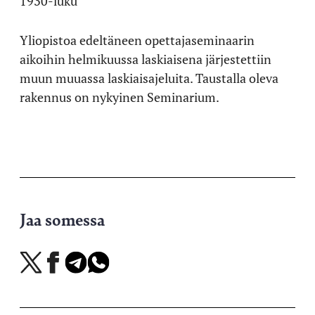
1930-luku
Yliopistoa edeltäneen opettajaseminaarin
aikoihin helmikuussa laskiaisena järjestettiin
muun muuassa laskiaisajeluita. Taustalla oleva
rakennus on nykyinen Seminarium.
Jaa somessa
Jaa
Jaa
Jaa
Jaa
X-
Facebookissa
Telegramissa
WhatsAppissa
palvelussa