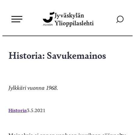
Siirry
Jyväskylän
suoraan
Siirry
Ylioppilaslehti
sisältöön
hakusivul
Historia: Savukemainos
Jylkkäri vuonna 1968.
Historia
3.5.2021