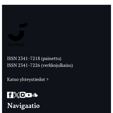
Jyväskylän
Ylioppilaslehti
ISSN 2341-7218 (painettu)
ISSN 2341-7226 (verkkojulkaisu)
Katso yhteystiedot >
Facebook
Twitter
Instagram
YouTube
SoundCloud
Navigaatio