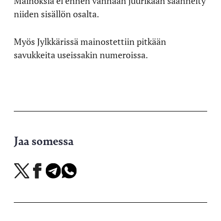
Mainoksia ei ennen vanhaan juurikaan säännelty
niiden sisällön osalta.
Myös Jylkkärissä mainostettiin pitkään
savukkeita useissakin numeroissa.
Jaa somessa
Jaa
Jaa
Jaa
Jaa
X-
Facebookissa
Telegramissa
WhatsAppissa
palvelussa