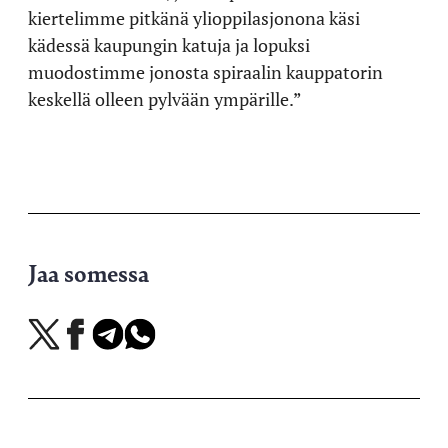
kiertelimme pitkänä ylioppilasjonona käsi
kädessä kaupungin katuja ja lopuksi
muodostimme jonosta spiraalin kauppatorin
keskellä olleen pylvään ympärille.”
Jaa somessa
Jaa
Jaa
Jaa
Jaa
X-
Facebookissa
Telegramissa
WhatsAppissa
palvelussa