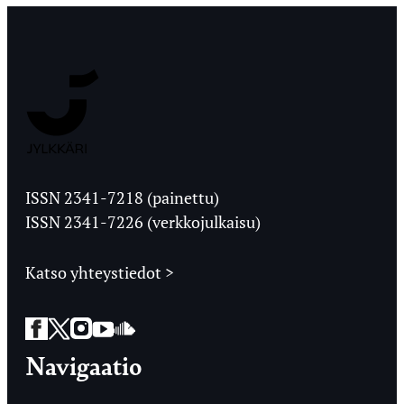
Jyväskylän
Ylioppilaslehti
ISSN 2341-7218 (painettu)
ISSN 2341-7226 (verkkojulkaisu)
Katso yhteystiedot >
Facebook
Twitter
Instagram
YouTube
SoundCloud
Navigaatio