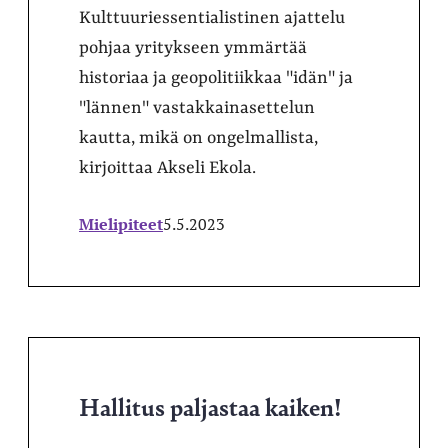
Kulttuuriessentialistinen ajattelu
pohjaa yritykseen ymmärtää
historiaa ja geopolitiikkaa "idän" ja
"lännen" vastakkainasettelun
kautta, mikä on ongelmallista,
kirjoittaa Akseli Ekola.
Mielipiteet
5.5.2023
Hallitus paljastaa kaiken!