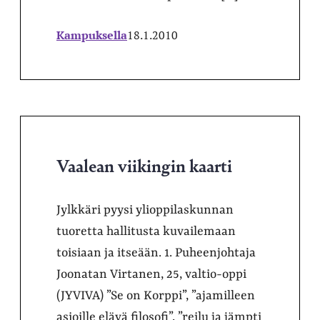
Kampuksella
18.1.2010
Vaalean viikingin kaarti
Jylkkäri pyysi ylioppilaskunnan
tuoretta hallitusta kuvailemaan
toisiaan ja itseään. 1. Puheenjohtaja
Joonatan Virtanen, 25, valtio-oppi
(JYVIVA) ”Se on Korppi”, ”ajamilleen
asioille elävä filosofi”, ”reilu ja jämpti