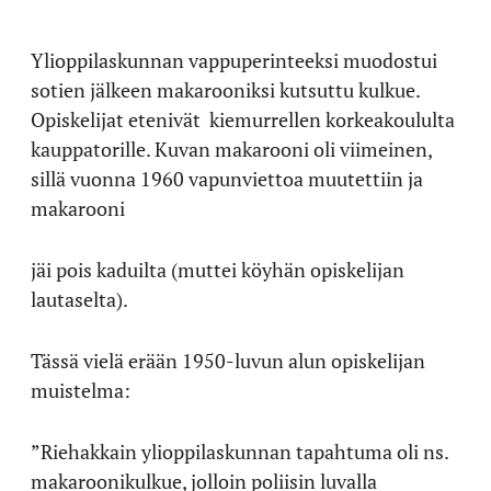
Ylioppilaskunnan vappuperinteeksi muodostui
sotien jälkeen makarooniksi kutsuttu kulkue.
Opiskelijat etenivät
kiemurrellen korkeakoululta
kauppatorille. Kuvan makarooni oli viimeinen,
sillä vuonna 1960 vapunviettoa muutettiin ja
makarooni
jäi pois kaduilta (muttei köyhän opiskelijan
lautaselta).
Tässä vielä erään 1950-luvun alun opiskelijan
muistelma:
”Riehakkain ylioppilaskunnan tapahtuma oli ns.
makaroonikulkue, jolloin poliisin luvalla