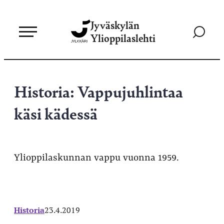
Siirry
Jyväskylän
suoraan
Siirry
Ylioppilaslehti
sisältöön
hakusivul
Historia: Vappujuhlintaa
käsi kädessä
Ylioppilaskunnan vappu vuonna 1959.
Historia
23.4.2019