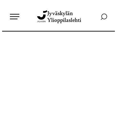
Siirry
Jyväskylän
suoraan
Siirry
Ylioppilaslehti
sisältöön
hakusivul