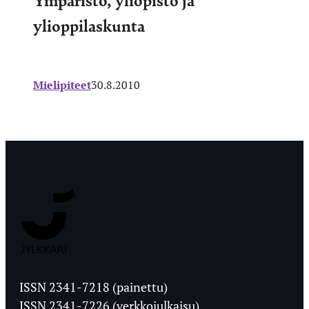
ylioppilaskunta
Mielipiteet
30.8.2010
Jyväskylän
Ylioppilaslehti
ISSN 2341-7218 (painettu)
ISSN 2341-7226 (verkkojulkaisu)