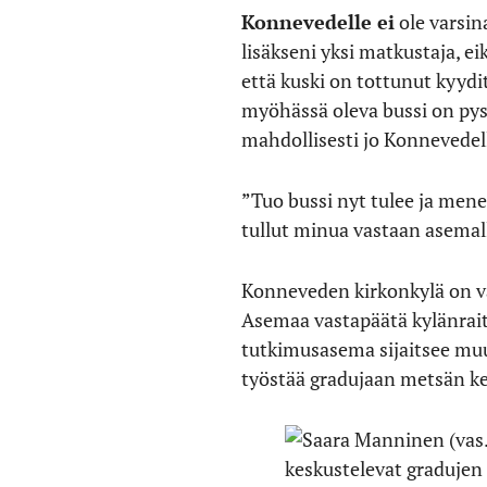
Konnevedelle ei
ole varsin
lisäkseni yksi matkustaja, e
että kuski on tottunut kyydit
myöhässä oleva bussi on py
mahdollisesti jo Konnevedel
”Tuo bussi nyt tulee ja men
tullut minua vastaan asemal
Konneveden kirkonkylä on va
Asemaa vastapäätä kylänraitin
tutkimusasema sijaitsee muut
työstää gradujaan metsän ke