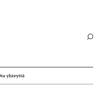
Siirry
hakusivull
ta yhteyttä