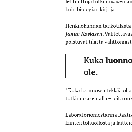
lehtijuttuja tutkimusaseman 
kuin biologian kirjoja.
Henkilökunnan taukotilasta
Janne Koskisen
. Valitettav
poistuvat tilasta välittömäs
Kuka luonnos
ole.
”Kuka luonnossa tykkää olla
tutkimusasemalla – joita onk
Laboratoriomestarina Raatik
kiinteistöhuollosta ja laitte