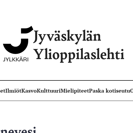
Jyväskylän
Ylioppilaslehti
et
Ilmiöt
Kasvo
Kulttuuri
Mielipiteet
Paska kotiseutu
O
nevesi