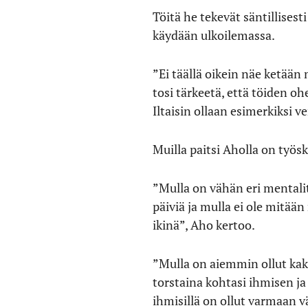
Töitä he tekevät säntillisest
käydään ulkoilemassa.
”Ei täällä oikein näe ketää
tosi tärkeetä, että töiden o
Iltaisin ollaan esimerkiksi v
Muilla paitsi Aholla on työs
”Mulla on vähän eri mentalite
päiviä ja mulla ei ole mitää
ikinä”, Aho kertoo.
”Mulla on aiemmin ollut kaks
torstaina kohtasi ihmisen j
ihmisillä on ollut varmaan väh