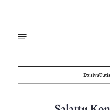
Siirry
suoraan
sisältöön
Etusivu
Uutis
Salattu Kon