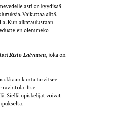
nevedelle asti on kyydissä
utuksia. Vaikuttaa siltä,
ella. Kun aikataulustaan
tiedustelen olemmeko
tari
Risto Latvanen
, joka on
sukkaan kunta tarvitsee.
-ravintola. Itse
. Siellä opiskelijat voivat
mpukselta.