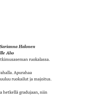
Sarianna Halonen
ille Aho
tutkimusaseman ruokalassa.
rahalla. Apurahaa
uuluu ruokailut ja majoitus.
la hetkellä gradujaan, niin