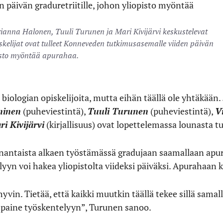
ianna Halonen, Tuuli Turunen ja Mari Kivijärvi keskustelevat
skelijat ovat tulleet Konneveden tutkimusasemalle viiden päivän
opisto myöntää apurahaa.
biologian opiskelijoita, mutta eihän täällä ole yhtäkään.
ninen
(puheviestintä),
Tuuli Turune
n
(puheviestintä),
V
i Kivijärvi
(kirjallisuus) ovat lopettelemassa lounasta 
aanantaista alkaen työstämässä gradujaan saamallaan apu
yn voi hakea yliopistolta viideksi päiväksi. Apurahaan k
yvin. Tietää, että kaikki muutkin täällä tekee sillä samal
n paine työskentelyyn”, Turunen sanoo.