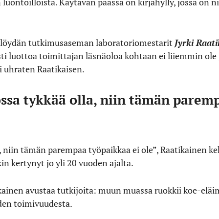
luontoilloista. Käytävän päässä on kirjahylly, jossa on n
 löydän tutkimusaseman laboratoriomestarit
Jyrki Raat
asti luottoa toimittajan läsnäoloa kohtaan ei liiemmin ol
ti uhraten Raatikaisen.
sa tykkää olla, niin tämän paremp
, niin tämän parempaa työpaikkaa ei ole”, Raatikainen k
in kertynyt jo yli 20 vuoden ajalta.
ainen avustaa tutkijoita: muun muassa ruokkii koe-eläim
iden toimivuudesta.