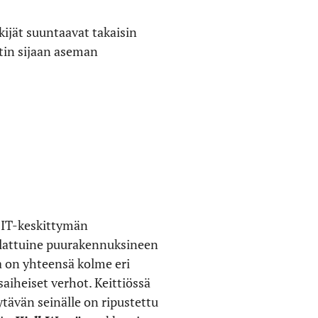
ijät suuntaavat takaisin
tin sijaan aseman
 IT-keskittymän
aalattuine puurakennuksineen
a on yhteensä kolme eri
aiheiset verhot. Keittiössä
tävän seinälle on ripustettu