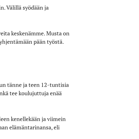
n. Välillä syödään ja
vereita keskenämme. Musta on
 tyhjentämään pään työstä.
uun tänne ja teen 12-tuntisia
enkä tee koulujuttuja enää
leen kenellekään ja viimein
aan elämäntarinansa, eli