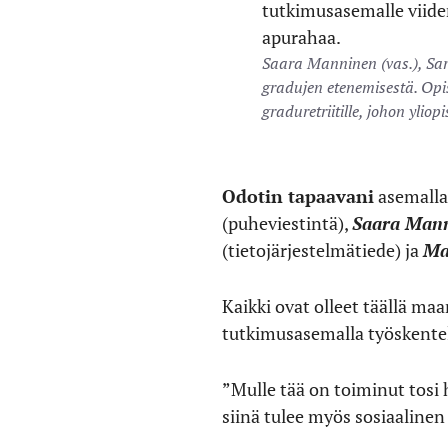
Saara Manninen (vas.), Sar
gradujen etenemisestä. Opi
graduretriitille, johon yli
Odotin tapaavani
asemalla 
(puheviestintä),
Saara Man
(tietojärjestelmätiede) ja
Mar
Kaikki ovat olleet täällä m
tutkimusasemalla työskentely
”Mulle tää on toiminut tosi h
siinä tulee myös sosiaaline