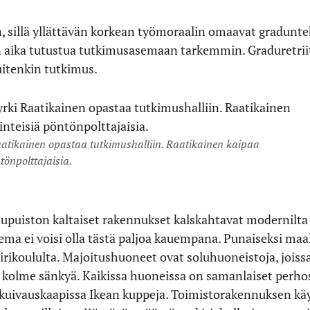
, sillä yllättävän korkean työmoraalin omaavat graduntek
n aika tutustua tutkimusasemaan tarkemmin. Graduretrii
uitenkin tutkimus.
aatikainen opastaa tutkimushalliin. Raatikainen kaipaa
tönpolttajaisia.
upuiston kaltaiset rakennukset kalskahtavat modernilta
sema ei voisi olla tästä paljoa kauempana. Punaiseksi m
irikoululta. Majoitushuoneet ovat soluhuoneistoja, joiss
ä kolme sänkyä. Kaikissa huoneissa on samanlaiset perhos
a kuivauskaapissa Ikean kuppeja. Toimistorakennuksen käy