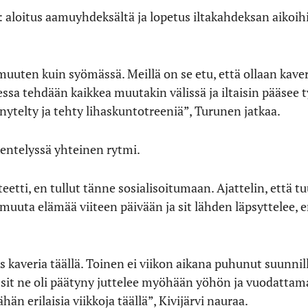
i: aloitus aamuyhdeksältä ja lopetus iltakahdeksan aikoihi
n muuten kuin syömässä. Meillä on se etu, että ollaan ka
hessa tehdään kaikkea muutakin välissä ja iltaisin pääsee
enytelty ja tehty lihaskuntotreeniä”, Turunen jatkaa.
kentelyssä yhteinen rytmi.
etti, en tullut tänne sosialisoitumaan. Ajattelin, että t
n muuta elämää viiteen päivään ja sit lähden läpsyttelee, 
 kaveria täällä. Toinen ei viikon aikana puhunut suunnil
a sit ne oli päätyny juttelee myöhään yöhön ja vuodattam
än erilaisia viikkoja täällä”, Kivijärvi nauraa.