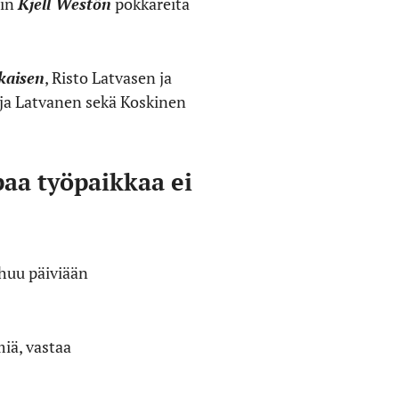
iin
Kjell Westön
pokkareita
ikaisen
, Risto Latvasen ja
e ja Latvanen sekä Koskinen
aa työpaikkaa ei
ehuu päiviään
iä, vastaa