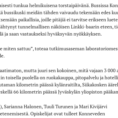
aisesti tunkua helmikuisena torstaipäivänä. Bussissa Kon
ikä bussikuski meidän tähden vaivaudu tekemään edes kuul
semään paikallisia, joille pitäjiä ei tarvitse erikseen luet
sähtynyt tunnelmallisen näköisen Linkki-baarin eteen, 
lä ja saan vastaukseksi hyväksyvän nyökkäyksen.
ee miten sattuu”, toteaa tutkimusaseman laboratoriomes
le.
atimaton, mutta juuri sen kokoinen, mitä vajaan 3 000 a
 toisella puolella on ruokakauppa, pitopalvelu ja hotelli
aman kilometrin päässä kylänraitilta, Siikakosken äärellä
skellä 66 kilometrin päässä Jyväskylän yliopiston pääka