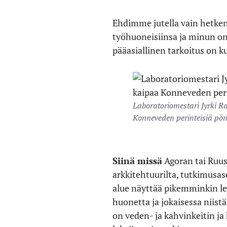
Ehdimme jutella vain hetken
työhuoneisiinsa ja minun o
pääasiallinen tarkoitus on k
Laboratoriomestari Jyrki R
Konneveden perinteisiä pön
Siinä missä
Agoran tai Ruus
arkkitehtuurilta, tutkimusa
alue näyttää pikemminkin le
huonetta ja jokaisessa niist
on veden- ja kahvinkeitin j