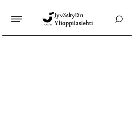
Siirry
Jyväskylän
suoraan
Siirry
Ylioppilaslehti
sisältöön
hakusivul