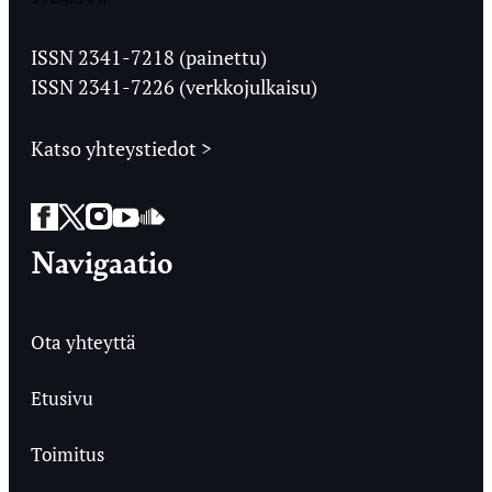
Jyväskylän
Ylioppilaslehti
ISSN 2341-7218 (painettu)
ISSN 2341-7226 (verkkojulkaisu)
Katso yhteystiedot >
Facebook
Twitter
Instagram
YouTube
SoundCloud
Navigaatio
Ota yhteyttä
Etusivu
Toimitus