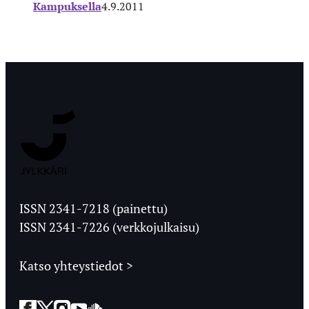
Kampuksella
4.9.2011
Jyväskylän
Ylioppilaslehti
ISSN 2341-7218 (painettu)
ISSN 2341-7226 (verkkojulkaisu)
Katso yhteystiedot >
Facebook
Twitter
Instagram
YouTube
SoundCloud