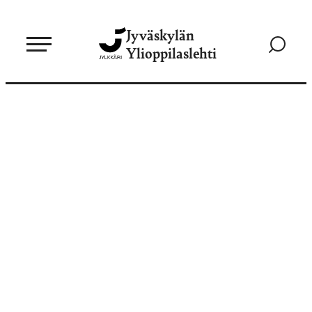
Siirry
Jyväskylän
suoraan
Siirry
Ylioppilaslehti
sisältöön
hakusivul