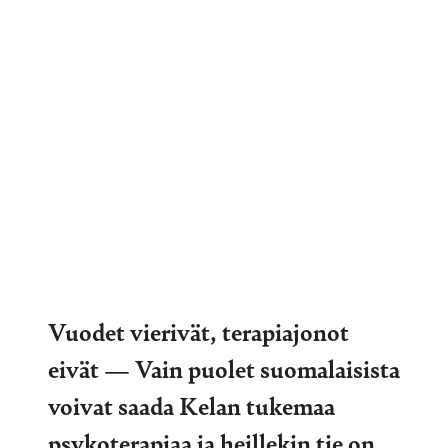
Vuodet vierivät, terapiajonot
eivät — Vain puolet suomalaisista
voivat saada Kelan tukemaa
psykoterapiaa ja heillekin tie on