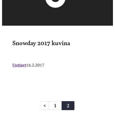
Snowday 2017 kuvina
Uutiset
16.2.2017
Artikkelien
<
1
2