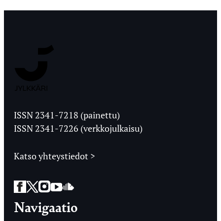
sivutus
Jyväskylän
Ylioppilaslehti
ISSN 2341-7218 (painettu)
ISSN 2341-7226 (verkkojulkaisu)
Katso yhteystiedot >
Facebook
Twitter
Instagram
YouTube
SoundCloud
Navigaatio