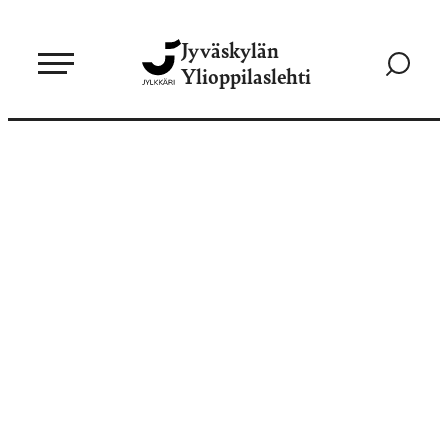
Siirry
Jyväskylän
suoraan
Siirry
Ylioppilaslehti
sisältöön
hakusivul