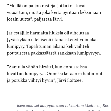
”Meillä on paljon rasteja, jotka toistuvat
vuosittain, mutta joka kerta pyritään keksimään
jotain uutta”, paljastaa Järvi.
Järjestäjille harmaita hiuksia oli aiheuttaa
Jyväskylään edellisenä iltana iskenyt voimakas
lumipyry. Tapahtuman aikana keli vaihteli
poutaisesta pakkassäästä sankkaan lumipyryyn.
”Aamulla vähän hirvitti, kun ennusteissa
luvattiin lumipyryä. Onneksi ketään ei haitannut
ja porukka viihtyi hyvin”, Järvi iloitsee.
Joensuulaiset kauppatieteen fuksit Anni Miettinen, Rosa