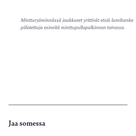
Mintturyöminnässä joukkueet yrittivät etsiä lumihankee
piilotettuja esineitä minttupullopalkinnon toivossa.
Jaa somessa