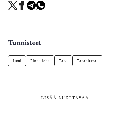
Jaa
Jaa
Jaa
Jaa
X-
Facebookissa
Telegramissa
WhatsAppissa
palvelussa
Tunnisteet
Lumi
Rinnerieha
Talvi
Tapahtumat
LISÄÄ LUETTAVAA