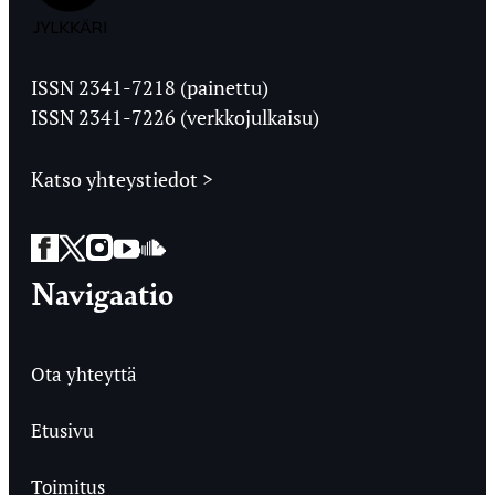
Jyväskylän
Ylioppilaslehti
ISSN 2341-7218 (painettu)
ISSN 2341-7226 (verkkojulkaisu)
Katso yhteystiedot >
Facebook
Twitter
Instagram
YouTube
SoundCloud
Navigaatio
Ota yhteyttä
Etusivu
Toimitus