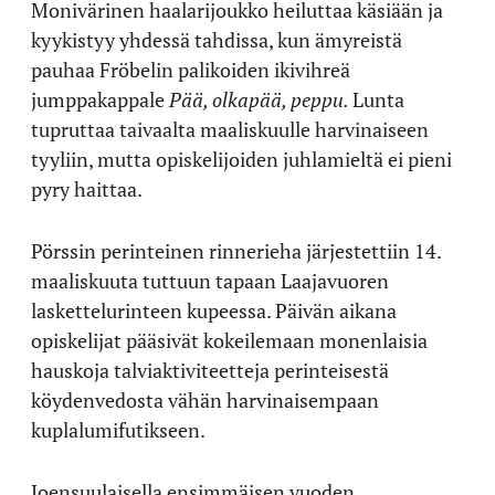
Monivärinen haalarijoukko heiluttaa käsiään ja
kyykistyy yhdessä tahdissa, kun ämyreistä
pauhaa Fröbelin palikoiden ikivihreä
jumppakappale
Pää, olkapää, peppu.
Lunta
tupruttaa taivaalta maaliskuulle harvinaiseen
tyyliin, mutta opiskelijoiden juhlamieltä ei pieni
pyry haittaa.
Pörssin perinteinen rinnerieha järjestettiin 14.
maaliskuuta tuttuun tapaan Laajavuoren
laskettelurinteen kupeessa. Päivän aikana
opiskelijat pääsivät kokeilemaan monenlaisia
hauskoja talviaktiviteetteja perinteisestä
köydenvedosta vähän harvinaisempaan
kuplalumifutikseen.
Joensuulaisella ensimmäisen vuoden