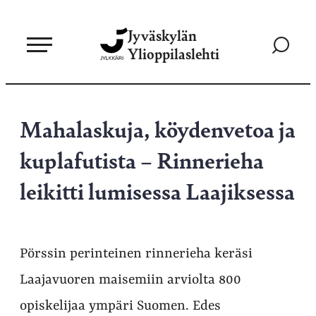
Siirry
Jyväskylän
suoraan
Siirry
Ylioppilaslehti
sisältöön
hakusivul
Mahalaskuja, köydenvetoa ja
kuplafutista – Rinnerieha
leikitti lumisessa Laajiksessa
Pörssin perinteinen rinnerieha keräsi
Laajavuoren maisemiin arviolta 800
opiskelijaa ympäri Suomen. Edes