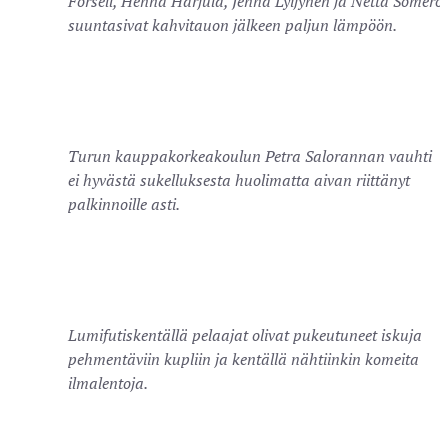
Forsell, Henna Harjula, Jenna Lyijynen ja Netta Somero
suuntasivat kahvitauon jälkeen paljun lämpöön.
Turun kauppakorkeakoulun Petra Salorannan vauhti
ei hyvästä sukelluksesta huolimatta aivan riittänyt
palkinnoille asti.
Lumifutiskentällä pelaajat olivat pukeutuneet iskuja
pehmentäviin kupliin ja kentällä nähtiinkin komeita
ilmalentoja.