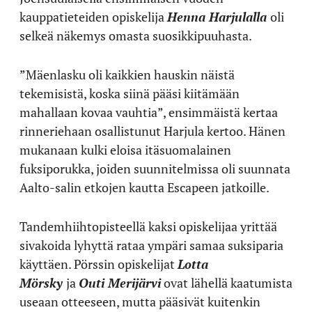
kauppatieteiden opiskelija
Henna Harjulalla
oli
selkeä näkemys omasta suosikkipuuhasta.
”Mäenlasku oli kaikkien hauskin näistä
tekemisistä, koska siinä pääsi kiitämään
mahallaan kovaa vauhtia”, ensimmäistä kertaa
rinneriehaan osallistunut Harjula kertoo. Hänen
mukanaan kulki eloisa itäsuomalainen
fuksiporukka, joiden suunnitelmissa oli suunnata
Aalto-salin etkojen kautta Escapeen jatkoille.
Tandemhiihtopisteellä kaksi opiskelijaa yrittää
sivakoida lyhyttä rataa ympäri samaa suksiparia
käyttäen. Pörssin opiskelijat
Lotta
Mörsky
ja
Outi Merijärvi
ovat lähellä kaatumista
useaan otteeseen, mutta pääsivät kuitenkin