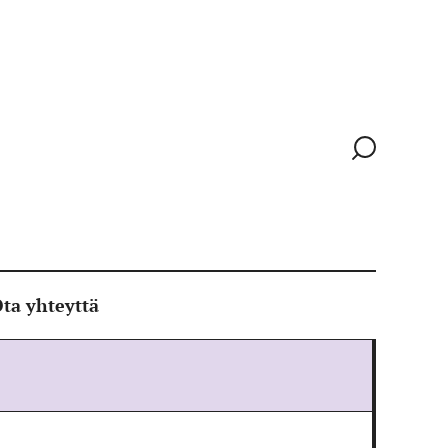
Siirry
hakusivull
ta yhteyttä