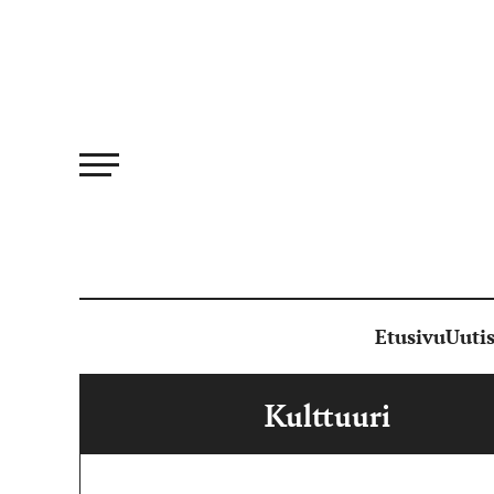
Siirry
suoraan
sisältöön
Etusivu
Uutis
Kulttuuri