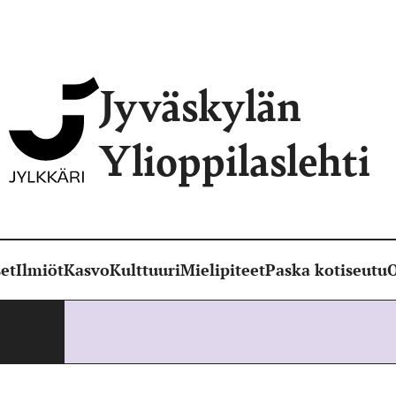
Jyväskylän
Ylioppilaslehti
et
Ilmiöt
Kasvo
Kulttuuri
Mielipiteet
Paska kotiseutu
O