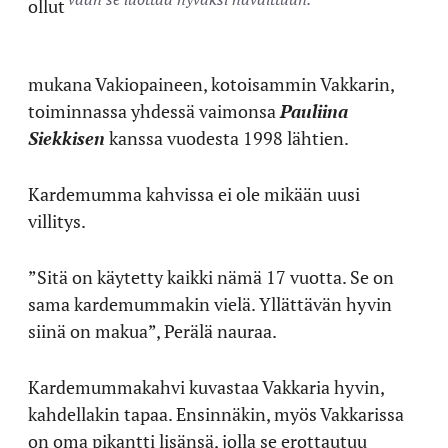
ollut
mukana Vakiopaineen, kotoisammin Vakkarin,
toiminnassa yhdessä vaimonsa
Pauliina
Siekkisen
kanssa vuodesta 1998 lähtien.
Kardemumma kahvissa ei ole mikään uusi
villitys.
”Sitä on käytetty kaikki nämä 17 vuotta. Se on
sama kardemummakin vielä. Yllättävän hyvin
siinä on makua”, Perälä nauraa.
Kardemummakahvi kuvastaa Vakkaria hyvin,
kahdellakin tapaa. Ensinnäkin, myös Vakkarissa
on oma pikantti lisänsä, jolla se erottautuu