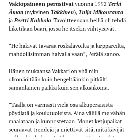
Vakiopaineen perustivat
vuonna 1992
Terhi
Åman
(nykyinen
Takkinen
),
Tuija Mikonranta
ja
Pertti Kukkola
. Tavoitteenaan heillä oli tehdä
liiketilaan baari, jossa he itsekin viihtyisivät.
”He hakivat tavaraa roskalavoilta ja kirppareilta,
mahdollisimman halvalla vaan”, Perälä sanoo.
Hänen mukaansa Vakkari on yhä niin
ulkonäöltään kuin hengeltäänkin pitkälti
samanlainen paikka kuin sen alkuaikoina.
”Täällä on varmasti vielä osa alkuperäisistä
pöydistä ja koulutuoleista. Aina välillä me vähän
maalataan ja kunnostetaan. Monet ketjupaikat
seuraavat trendejä ja miettivät sitä, mitä kävijät