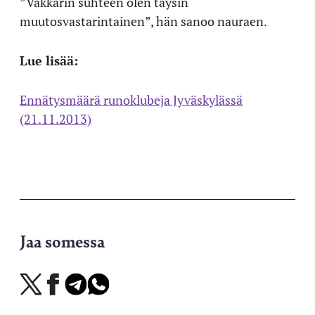
”Vakkarin suhteen olen täysin
muutosvastarintainen”, hän sanoo nauraen.
Lue lisää:
Ennätysmäärä runoklubeja Jyväskylässä
(21.11.2013)
Jaa somessa
Jaa
Jaa
Jaa
Jaa
X-
Facebookissa
Telegramissa
WhatsAppissa
palvelussa