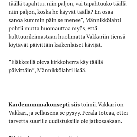
täällä tapahtuu niin paljon, vai tapahtuuko täällä
niin paljon, koska he käyvät täällä? En osaa
sanoa kummin päin se menee”, Männikkölahti
pohtii mutta huomauttaa myös, että
kulttuurileimastaan huolimatta Vakkariin tiensä
löytävät päivittäin kaikenlaiset kävijät.
”Eläkkeellä oleva kirkkoherra käy täällä
päivittäin”, Männikkölahti lisää.
Kardemummakonsepti siis
toimii. Vakkari on
Vakkari, ja sellaisena se pysyy. Perälä toteaa, ettei
tarvetta suurille uudistuksille ole jatkossakaan.