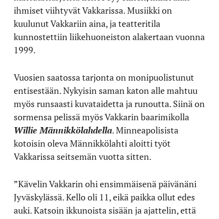
ihmiset viihtyvät Vakkarissa. Musiikki on
kuulunut Vakkariin aina, ja teatteritila
kunnostettiin liikehuoneiston alakertaan vuonna
1999.
Vuosien saatossa tarjonta on monipuolistunut
entisestään. Nykyisin saman katon alle mahtuu
myös runsaasti kuvataidetta ja runoutta. Siinä on
sormensa pelissä myös Vakkarin baarimikolla
Willie Männikkölahdella
. Minneapolisista
kotoisin oleva Männikkölahti aloitti työt
Vakkarissa seitsemän vuotta sitten.
”Kävelin Vakkarin ohi ensimmäisenä päivänäni
Jyväskylässä. Kello oli 11, eikä paikka ollut edes
auki. Katsoin ikkunoista sisään ja ajattelin, että