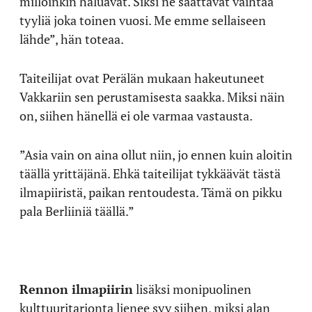
milloinkin haluavat. Siksi ne saattavat vaihtaa
tyyliä joka toinen vuosi. Me emme sellaiseen
lähde”, hän toteaa.
Taiteilijat ovat Perälän mukaan hakeutuneet
Vakkariin sen perustamisesta saakka. Miksi näin
on, siihen hänellä ei ole varmaa vastausta.
”Asia vain on aina ollut niin, jo ennen kuin aloitin
täällä yrittäjänä. Ehkä taiteilijat tykkäävät tästä
ilmapiiristä, paikan rentoudesta. Tämä on pikku
pala Berliiniä täällä.”
Rennon ilmapiirin
lisäksi monipuolinen
kulttuuritarjonta lienee syy siihen, miksi alan