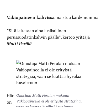
Vakiopaineen kahvissa
maistuu kardemumma.
”Sitä laitetaan aina lusikallinen
perussuodatinkahvin päälle”, kertoo yrittäjä
Matti Perälä
.
Hän
Omistaja Matti Perälän mukaan
Vakiopaineella ei ole erityistä strategiaa,
on
vaan se luottaa hyväksi havaittuun.