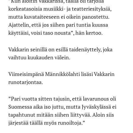
”Kun aloitin Vakkarissa, täällä oli tarjolla
korkeatasoisia musiikki- ja teatteriesityksiä,
mutta kuvataiteeseen ei oikein panostettu.
Ajattelin, että jos siihen pari tuntia kuussa
käyttäisi, voisi taso nousta”, hän kertoo.
Vakkarin seinillä on esillä taidenäyttely, joka
vaihtuu kuukauden välein.
Viimeisimpänä Männikkölahti lisäsi Vakkarin
runotarjontaa.
”Pari vuotta sitten tajusin, että lavarunous oli
Suomessa aika iso juttu, mutta Jyväskylässä ei
tapahtunut mitään siihen liittyvää. Aloin siis
järjestää täällä myös runoiltoja.”