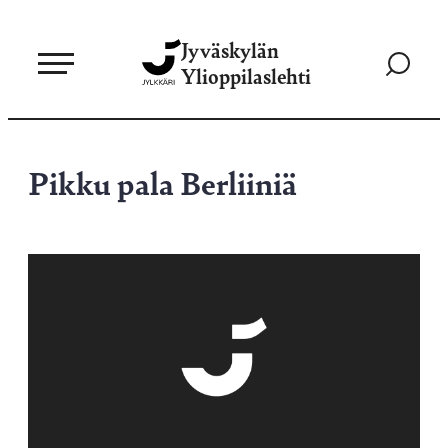
Siirry
Jyväskylän
suoraan
Siirry
Ylioppilaslehti
sisältöön
hakusivul
Pikku pala Berliiniä