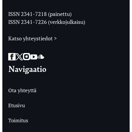
Jyväskylän
Ylioppilaslehti
ISSN 2341-7218 (painettu)
ISSN 2341-7226 (verkkojulkaisu)
Katso yhteystiedot >
Facebook
Twitter
Instagram
YouTube
SoundCloud
Navigaatio
Ota yhteyttä
Etusivu
Toimitus