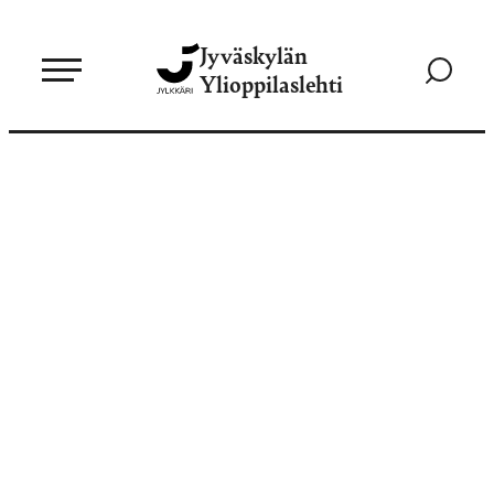
Siirry
Jyväskylän
suoraan
Siirry
Ylioppilaslehti
sisältöön
hakusivul