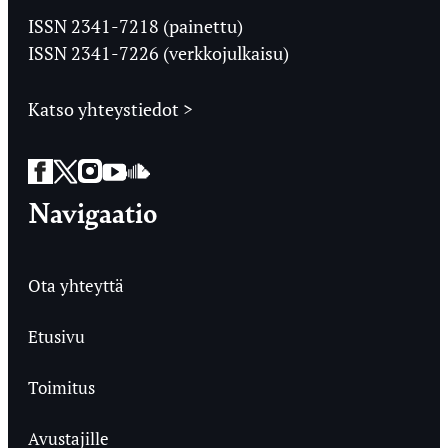
Ylioppilaslehti
ISSN 2341-7218 (painettu)
ISSN 2341-7226 (verkkojulkaisu)
Katso yhteystiedot >
Facebook
Twitter
Instagram
YouTube
SoundCloud
Navigaatio
Ota yhteyttä
Etusivu
Toimitus
Avustajille