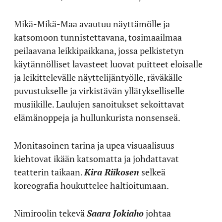
Mikä-Mikä-Maa avautuu näyttämölle ja
katsomoon tunnistettavana, tosimaailmaa
peilaavana leikkipaikkana, jossa pelkistetyn
käytännölliset lavasteet luovat puitteet eloisalle
ja leikittelevälle näyttelijäntyölle, räväkälle
puvustukselle ja virkistävän yllätykselliselle
musiikille. Laulujen sanoitukset sekoittavat
elämänoppeja ja hullunkurista nonsenseä.
Monitasoinen tarina ja upea visuaalisuus
kiehtovat ikään katsomatta ja johdattavat
teatterin taikaan.
Kira Riikosen
selkeä
koreografia houkuttelee haltioitumaan.
Nimiroolin tekevä
Saara Jokiaho
johtaa