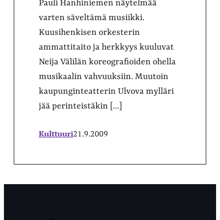
Pauli Hanhiniemen näytelmää
varten säveltämä musiikki.
Kuusihenkisen orkesterin
ammattitaito ja herkkyys kuuluvat
Neija Välilän koreografioiden ohella
musikaalin vahvuuksiin. Muutoin
kaupunginteatterin Ulvova mylläri
jää perinteistäkin […]
Kulttuuri
21.9.2009