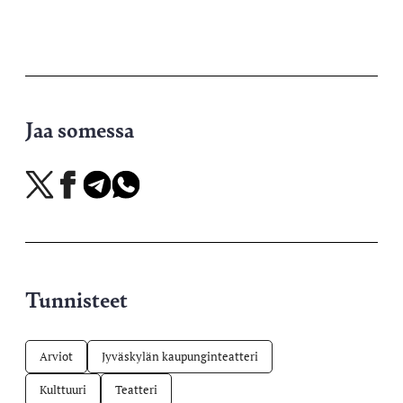
Jaa somessa
Jaa
Jaa
Jaa
Jaa
X-
Facebookissa
Telegramissa
WhatsAppissa
palvelussa
Tunnisteet
Arviot
Jyväskylän kaupunginteatteri
Kulttuuri
Teatteri