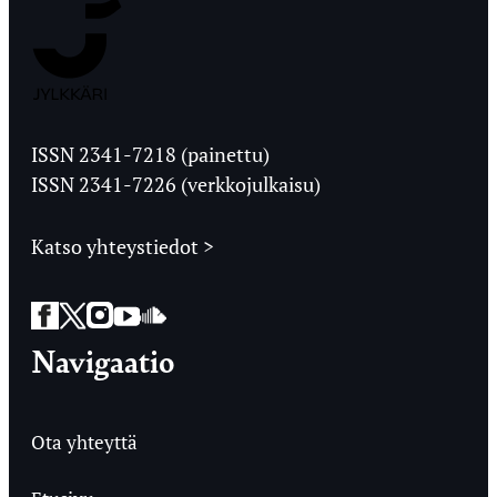
Jyväskylän
Ylioppilaslehti
ISSN 2341-7218 (painettu)
ISSN 2341-7226 (verkkojulkaisu)
Katso yhteystiedot >
Facebook
Twitter
Instagram
YouTube
SoundCloud
Navigaatio
Ota yhteyttä