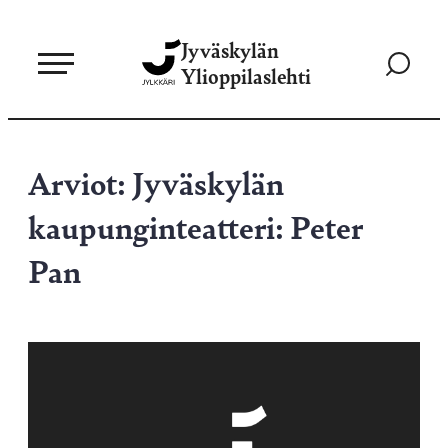
Siirry
Jyväskylän
suoraan
Siirry
Ylioppilaslehti
sisältöön
hakusivul
Arviot: Jyväskylän
kaupunginteatteri: Peter
Pan