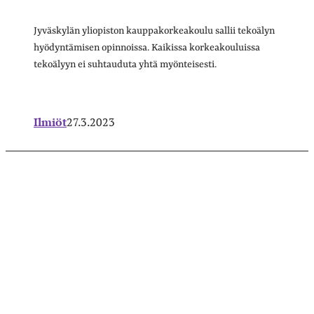
Jyväskylän yliopiston kauppakorkeakoulu sallii tekoälyn
hyödyntämisen opinnoissa. Kaikissa korkeakouluissa
tekoälyyn ei suhtauduta yhtä myönteisesti.
Ilmiöt
27.3.2023