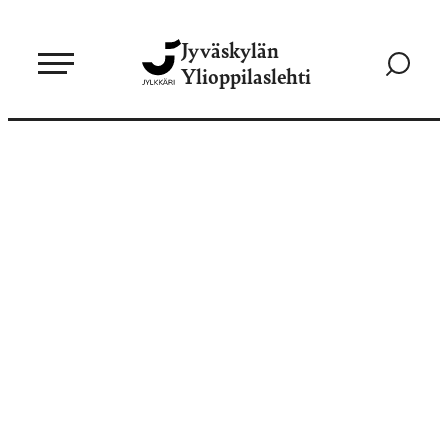
Siirry
Jyväskylän
suoraan
Siirry
Ylioppilaslehti
sisältöön
hakusivul