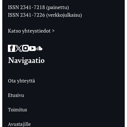
Ylioppilaslehti
ISSN 2341-7218 (painettu)
ISSN 2341-7226 (verkkojulkaisu)
Katso yhteystiedot >
Facebook
Twitter
Instagram
YouTube
SoundCloud
Navigaatio
Ota yhteyttä
Etusivu
Toimitus
Avustajille