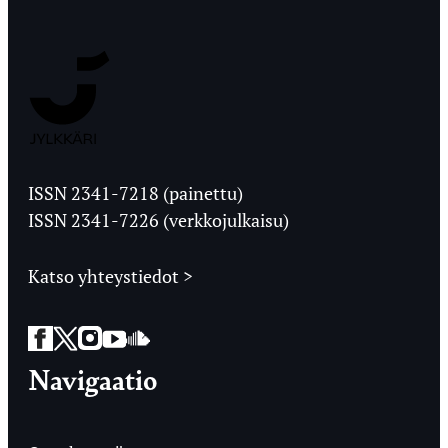
Jyväskylän
Ylioppilaslehti
ISSN 2341-7218 (painettu)
ISSN 2341-7226 (verkkojulkaisu)
Katso yhteystiedot >
Facebook
Twitter
Instagram
YouTube
SoundCloud
Navigaatio