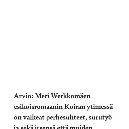
Arvio: Meri Werkkomäen
esikoisromaanin Koiran ytimessä
on vaikeat perhesuhteet, surutyö
ja sekä itsensä että muiden