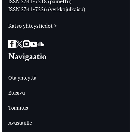
ISSN 2341-7218 (painettu)
ISSN 2341-7226 (verkkojulkaisu)
Katso yhteystiedot >
Facebook
Twitter
Instagram
YouTube
SoundCloud
Navigaatio
Ota yhteyttä
Etusivu
Toimitus
Avustajille