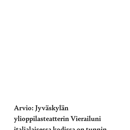
Arvio: Jyväskylän
ylioppilasteatterin Vierailuni
italialaisessa kodissa on tunnin