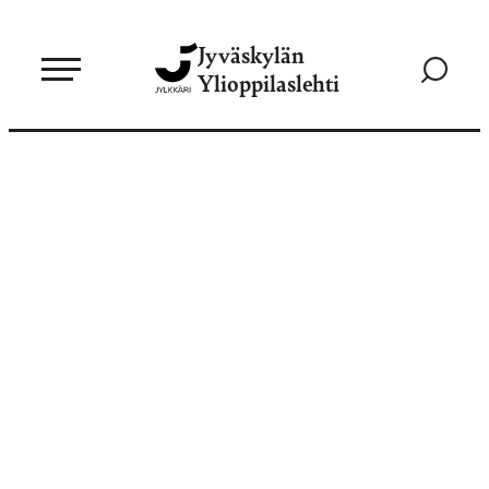
Siirry
Jyväskylän
suoraan
Siirry
Ylioppilaslehti
sisältöön
hakusivul