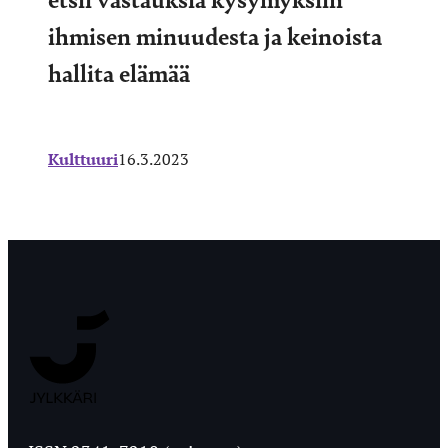
ihmisen minuudesta ja keinoista
hallita elämää
Kulttuuri
16.3.2023
Jyväskylän
Ylioppilaslehti