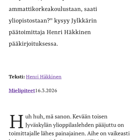
ammattikorkeakoulustaan, saati
yliopistostaan?" kysyy Jylkkärin
päätoimittaja Henri Häkkinen
pääkirjoituksessa.
Teksti:
Henri Häkkinen
Mielipiteet
16.3.2026
H
uh huh, mä sanon. Kevään toisen
Jyväskylän ylioppilaslehden pääjuttu on
toimittajalle lähes painajainen. Aihe on vaikeasti