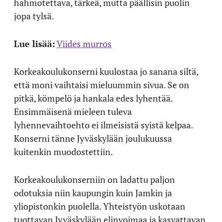
hahmotettava, tärkeä, mutta päällisin puolin
jopa tylsä.
Lue lisää:
Viides murros
Korkeakoulukonserni kuulostaa jo sanana siltä,
että moni vaihtaisi mieluummin sivua. Se on
pitkä, kömpelö ja hankala edes lyhentää.
Ensimmäisenä mieleen tuleva
lyhennevaihtoehto ei ilmeisistä syistä kelpaa.
Konserni tänne Jyväskylään joulukuussa
kuitenkin muodostettiin.
Korkeakoulukonserniin on ladattu paljon
odotuksia niin kaupungin kuin Jamkin ja
yliopistonkin puolella. Yhteistyön uskotaan
tuottavan Jyväskylään elinvoimaa ja kasvattavan