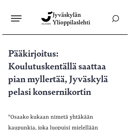
Siirry
Jyväskylän
suoraan
Siirry
Ylioppilaslehti
sisältöön
hakusivul
Pääkirjoitus:
Koulutuskentällä saattaa
pian myllertää, Jyväskylä
pelasi konsernikortin
"Osaako kukaan nimetä yhtäkään
kaupunkia, joka luopuisi mielellään