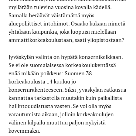
myllätään tulevina vuosina kovalla kädellä.
Samalla heräävät väistämättä myös
aluepoliittiset intohimot. Osaako kukaan nimetä
yhtäkään kaupunkia, joka luopuisi mielellään
ammattikorkeakoulustaan, saati yliopistostaan?
Jyväskylän valinta on hypätä konsernikelkkaan.
Se ei ole suomalaisessa korkeakoulukentässä
enää mikään poikkeus: Suomen 38
korkeakoulusta 14 kuuluu jo
konsernirakenteeseen. Siksi Jyväskylän ratkaisua
kannattaa tarkastella muutakin kuin paikallista
hallintouudistusta vasten. Se voi olla myös
varautumista aikaan, jolloin korkeakoulujen
välinen kilpailu muuttuu paljon nykyistä
kovemmaksi.