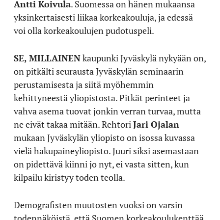
Antti Koivula
. Suomessa on hänen mukaansa
yksinkertaisesti liikaa korkeakouluja, ja edessä
voi olla korkeakoulujen pudotuspeli.
SE, MILLAINEN
kaupunki Jyväskylä nykyään on,
on pitkälti seurausta Jyväskylän seminaarin
perustamisesta ja siitä myöhemmin
kehittyneestä yliopistosta. Pitkät perinteet ja
vahva asema tuovat jonkin verran turvaa, mutta
ne eivät takaa mitään. Rehtori
Jari Ojalan
mukaan Jyväskylän yliopisto on isossa kuvassa
vielä hakupaineyliopisto. Juuri siksi asemastaan
on pidettävä kiinni jo nyt, ei vasta sitten, kun
kilpailu kiristyy toden teolla.
Demografisten muutosten vuoksi on varsin
todennäköistä, että Suomen korkeakoulukenttää