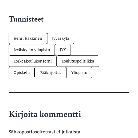
Tunnisteet
Henri Häkkinen
Jyväskylä
Jyväskylän yliopisto
JYY
Korkeakoulukonserni
Koulutuspolitiikka
Opiskelu
Pääkirjoitus
Yliopisto
Kirjoita kommentti
Sähköpostiosoitettasi ei julkaista.