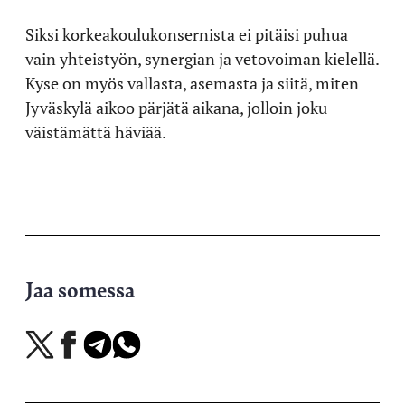
Siksi korkeakoulukonsernista ei pitäisi puhua
vain yhteistyön, synergian ja vetovoiman kielellä.
Kyse on myös vallasta, asemasta ja siitä, miten
Jyväskylä aikoo pärjätä aikana, jolloin joku
väistämättä häviää.
Jaa somessa
Jaa
Jaa
Jaa
Jaa
X-
Facebookissa
Telegramissa
WhatsAppissa
palvelussa