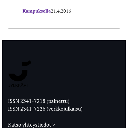
Kampuksella
21.4.2016
Jyväskylän
Ylioppilaslehti
ISSN 2341-7218 (painettu)
ISSN 2341-7226 (verkkojulkaisu)
Katso yhteystiedot >