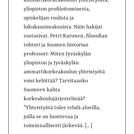
ammattikorkeakoulun yhteistyöstä,
yliopiston profiloitumisesta,
opiskelijan roolista ja
lukukausimaksuista. Näin hakijat
vastasivat. Petri Karonen, filosofian
tohtori ja Suomen historian
professori: Miten Jyväskylän
yliopiston ja Jyväskylän
ammattikorkeakoulun yhteistyötä
voisi kehittää? Tarvitaanko
Suomeen kahta
korkeakoulujärjestelmää?
”Yhteistyötä tulee tehdä alueilla,
joilla se on luontevaa ja
toiminnallisesti järkevää. […]