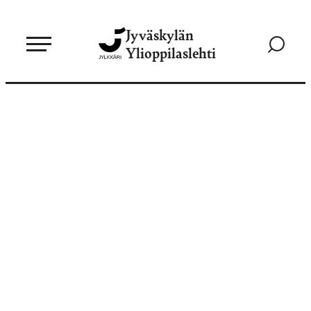
Siirry
Jyväskylän
suoraan
Siirry
Ylioppilaslehti
sisältöön
hakusivul