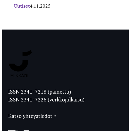
Uutiset
4.11.2025
Jyväskylän
Ylioppilaslehti
ISSN 2341-7218 (painettu)
ISSN 2341-7226 (verkkojulkaisu)
Katso yhteystiedot >