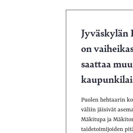
Jyväskylän 
on vaiheikas
saattaa muut
kaupunkilai
Puolen hehtaarin ko
väliin jäisivät ase
Mäkitupa ja Mäkitor
taidetoimijoiden pitä