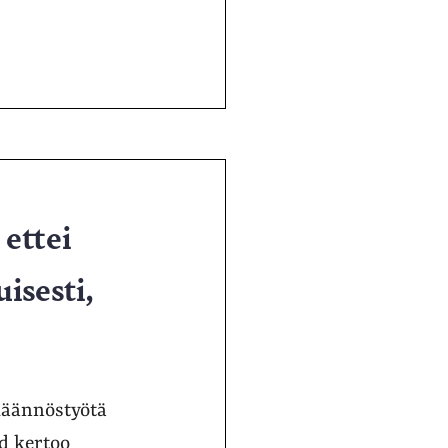
 ettei
isesti,
 käännöstyötä
ad kertoo