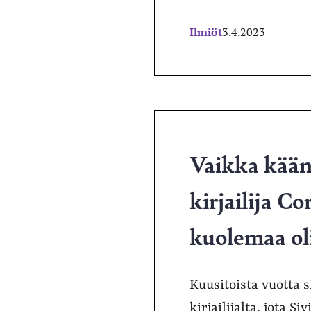
Ilmiöt
3.4.2023
Vaikka käänt
kirjailija C
kuolemaa oli
Kuusitoista vuotta 
kirjailijalta, jota 