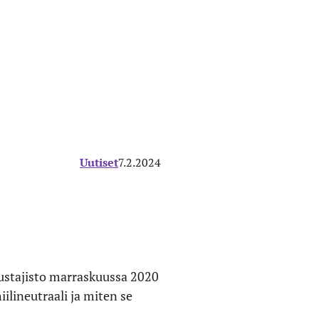
Uutiset
7.2.2024
dustajisto marraskuussa 2020
ilineutraali ja miten se