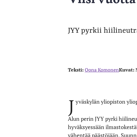
JYY pyrkii hiilineut
Teksti:
Oona Komonen
Kuvat:
J
yväskylän yliopiston ylio
Alun perin JYY pyrki hiilineu
hyväksyessään ilmastokestävy
vähentää päästöjään. Suunni