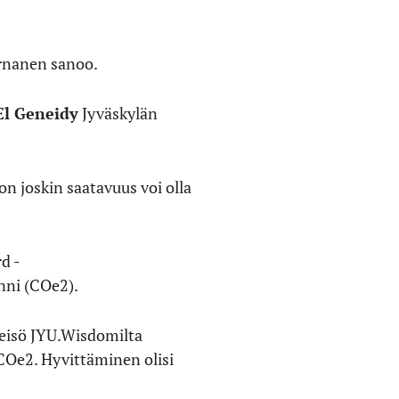
arnanen sanoo.
El Geneidy
Jyväskylän
n joskin saatavuus voi olla
d -
nni (COe2).
hteisö JYU.Wisdomilta
a COe2. Hyvittäminen olisi