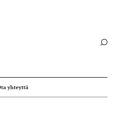
Siirry
hakusivull
ta yhteyttä