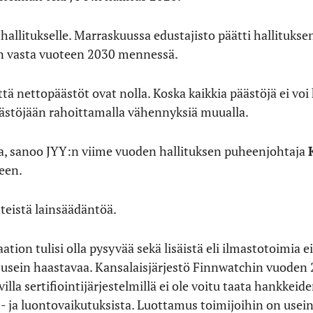
hallitukselle. Marraskuussa edustajisto päätti hallituksen
een vasta vuoteen 2030 mennessä.
että nettopäästöt ovat nolla. Koska kaikkia päästöjä ei voi
ästöjään rahoittamalla vähennyksiä muualla.
sta, sanoo JYY:n viime vuoden hallituksen puheenjohtaja
seen.
teistä lainsäädäntöä.
tion tulisi olla pysyvää sekä lisäistä eli ilmastotoimia ei
usein haastavaa. Kansalaisjärjestö Finnwatchin vuoden
illa sertifiointijärjestelmillä ei ole voitu taata hankkeide
 ja luontovaikutuksista. Luottamus toimijoihin on usein 