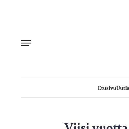
Siirry
suoraan
sisältöön
Etusivu
Uutis
Viisi vuot