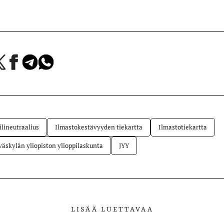
a
Jaa
Jaa
Jaa
Facebookissa
Telegramissa
WhatsAppissa
lvelussa
ilineutraalius
Ilmastokestävyyden tiekartta
Ilmastotiekartta
väskylän yliopiston ylioppilaskunta
JYY
LISÄÄ LUETTAVAA