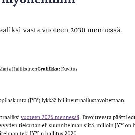
raaliksi vasta vuoteen 2030 mennessä.
Maria Hallikainen
Grafiikka:
Kuvitus
ppilaskunta (JYY) lykkää hiilineutraaliustavoitettaan.
traaliksi
vuoteen 2025 mennessä
. Tavoitteesta päätti e
yden tiekartan eli suunnitelman siitä, milloin JYY on hi
telman teki JYY:n hallitus 2020.