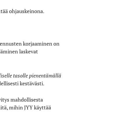
ntää ohjauskeinona.
akennusten korjaaminen on
täminen laskevat
selle tasolle pienentämällä
llisesti kestävästi.
vitys mahdollisesta
itä, mihin JYY käyttää