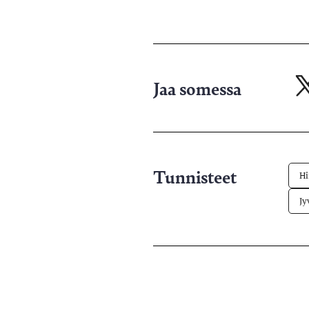
Jaa somessa
Ja
X-
pa
Tunnisteet
Hi
Jy