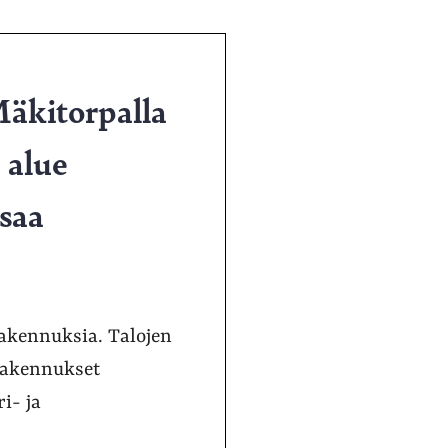
Mäkitorpalla
 alue
osaa
rakennuksia. Talojen
 rakennukset
i- ja