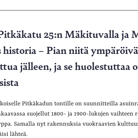
Pitkäkatu 25:n Mäkituvalla ja 
 historia – Pian niitä ympäröivä
tua jälleen, ja se huolestuttaa 
sista
koiselle Pitkäkadun tontille on suunnitteilla asuin
makaavassa suojellut 1800- ja 1900-lukujen vaihteen
ppa. Samalla nyt rakennuksia vuokraavien kulttuur
isi lähteä.