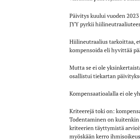
Päivitys kuului vuoden 2023 
JYY pyrkii hiilineutraaliut
Hiilineutraalius tarkoittaa, 
kompensoida eli hyvittää pä
Mutta se ei ole yksinkertai
osallistui tiekartan päivityk
Kompensaatioalalla ei ole yh
Kriteerejä toki on: kompensaa
Todentaminen on kuitenkin 
kriteerien täyttymistä arvioiv
myöskään kerro ihmisoikeus-