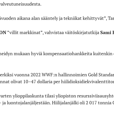
valveutuneisuudesta.
sävuoden aikana alan sääntely ja tekniikat kehittyvät”, T
 ON
”villit markkinat”, vahvistaa väitöskirjatutkija
Sami 
Geneidyn mukaan hyviä kompensaatiohankkeita kuitenkin o
erkiksi vuonna 2022 WWF:n hallinnoimien Gold Standar
at olivat 10–47 dollaria per hiilidioksidiekvivalenttito
varten ylioppilaskunta tilasi yliopiston resurssiviisausy
i- ja luontojalanjäljestään. Hiilijalanjälki oli 2 017 tonni