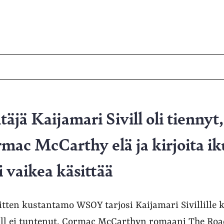
äjä Kaijamari Sivill oli tiennyt,
ormac McCarthy elä ja kirjoita iku
 vaikea käsittää
sitten kustantamo WSOY tarjosi Kaijamari Sivillille
Sivill ei tuntenut. Cormac McCarthyn romaani The Ro