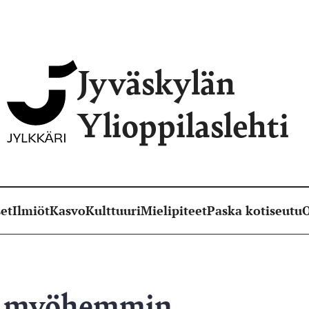
Jyväskylän
Ylioppilaslehti
et
Ilmiöt
Kasvo
Kulttuuri
Mielipiteet
Paska kotiseutu
O
ta myöhemmin