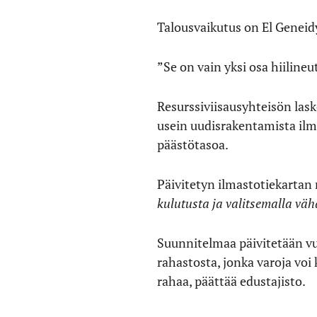
Talousvaikutus on El Geneid
”Se on vain yksi osa hiiline
Resurssiviisausyhteisön las
usein uudisrakentamista il
päästötasoa.
Päivitetyn ilmastotiekarta
kulutusta ja valitsemalla vä
Suunnitelmaa päivitetään vuo
rahastosta, jonka varoja vo
rahaa, päättää edustajisto.