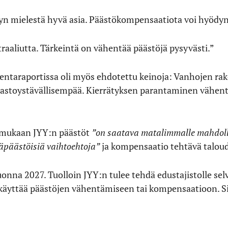
yn mielestä hyvä asia. Päästökompensaatiota voi hyödy
utraaliutta. Tärkeintä on vähentää päästöjä pysyvästi.”
kentaraportissa oli myös ehdotettu keinoja: Vanhojen r
mastoystävällisempää. Kierrätyksen parantaminen vähen
n mukaan JYY:n päästöt
”on saatava matalimmalle mahdolli
häpäästöisiä vaihtoehtoja”
ja kompensaatio tehtävä taloude
nna 2027. Tuolloin JYY:n tulee tehdä edustajistolle sel
i käyttää päästöjen vähentämiseen tai kompensaatioon. Si