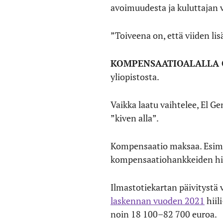
avoimuudesta ja kuluttajan 
”Toiveena on, että viiden li
KOMPENSAATIOALALLA
yliopistosta.
Vaikka laatu vaihtelee, El 
”kiven alla”.
Kompensaatio maksaa. Esim
kompensaatiohankkeiden hinn
Ilmastotiekartan päivitystä 
laskennan vuoden 2021
hiil
noin 18 100–82 700 euroa.