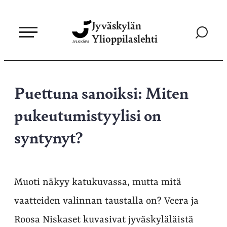
Siirry
Jyväskylän
suoraan
Siirry
Ylioppilaslehti
sisältöön
hakusivul
Puettuna sanoiksi: Miten
pukeutumistyylisi on
syntynyt?
Muoti näkyy katukuvassa, mutta mitä
vaatteiden valinnan taustalla on? Veera ja
Roosa Niskaset kuvasivat jyväskyläläistä