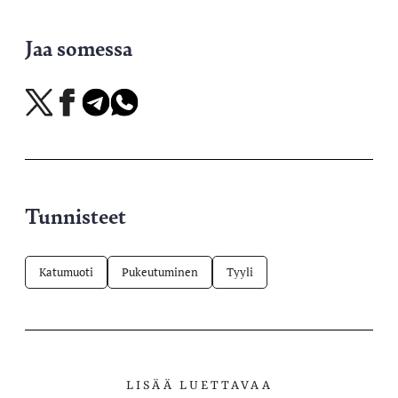
Jaa somessa
Jaa
Jaa
Jaa
Jaa
X-
Facebookissa
Telegramissa
WhatsAppissa
palvelussa
Tunnisteet
Katumuoti
Pukeutuminen
Tyyli
LISÄÄ LUETTAVAA