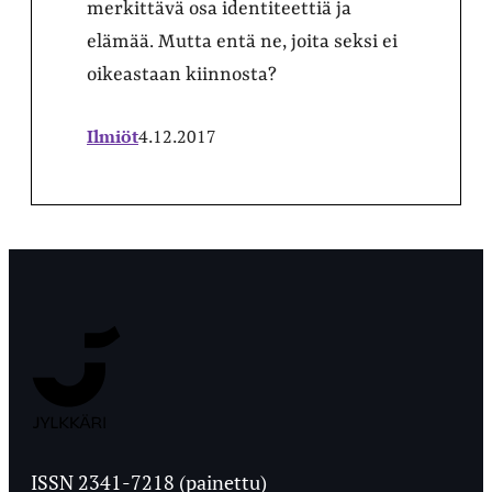
merkittävä osa identiteettiä ja
elämää. Mutta entä ne, joita seksi ei
oikeastaan kiinnosta?
Ilmiöt
4.12.2017
Jyväskylän
Ylioppilaslehti
ISSN 2341-7218 (painettu)