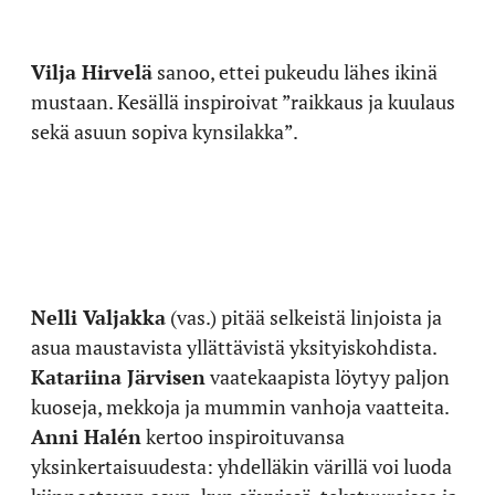
Vilja Hirvelä
sanoo, ettei pukeudu lähes ikinä
mustaan. Kesällä inspiroivat ”raikkaus ja kuulaus
sekä asuun sopiva kynsilakka”.
Nelli Valjakka
(vas.) pitää selkeistä linjoista ja
asua maustavista yllättävistä yksityiskohdista.
Katariina Järvisen
vaatekaapista löytyy paljon
kuoseja, mekkoja ja mummin vanhoja vaatteita.
Anni Halén
kertoo inspiroituvansa
yksinkertaisuudesta: yhdelläkin värillä voi luoda