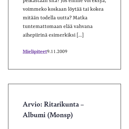
pelkästään sitä? Jos emme voi eksyä,
voimmeko koskaan löytää tai kokea
mitään todella uutta? Matka
tuntemattomaan elää vahvana
aihepiirinä esimerkiksi […]
Mielipiteet
9.11.2009
Arvio: Ritarikunta –
Albumi (Monsp)