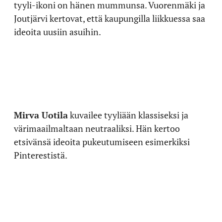
tyyli-ikoni on hänen mummunsa. Vuorenmäki ja
Joutjärvi kertovat, että kaupungilla liikkuessa saa
ideoita uusiin asuihin.
Mirva Uotila
kuvailee tyyliään klassiseksi ja
värimaailmaltaan neutraaliksi. Hän kertoo
etsivänsä ideoita pukeutumiseen esimerkiksi
Pinterestistä.