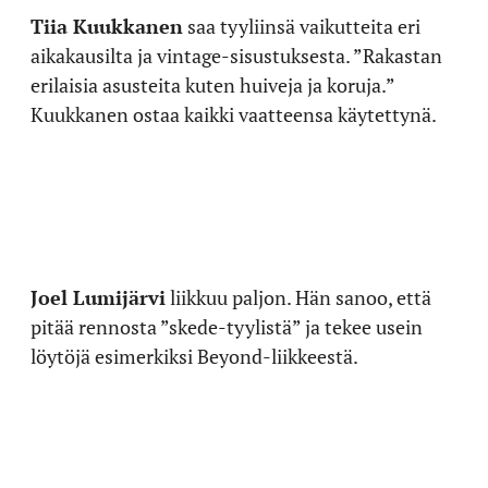
Tiia Kuukkanen
saa tyyliinsä vaikutteita eri
aikakausilta ja vintage-sisustuksesta. ”Rakastan
erilaisia asusteita kuten huiveja ja koruja.”
Kuukkanen ostaa kaikki vaatteensa käytettynä.
Joel Lumijärvi
liikkuu paljon. Hän sanoo, että
pitää rennosta ”skede-tyylistä” ja tekee usein
löytöjä esimerkiksi Beyond-liikkeestä.