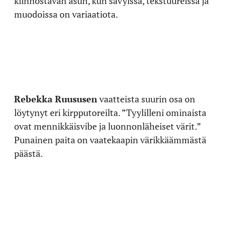
kiinnostavan asun, kun sävyissä, tekstuureissa ja
muodoissa on variaatiota.
Rebekka Ruususen
vaatteista suurin osa on
löytynyt eri kirpputoreilta. ”Tyylilleni ominaista
ovat mennikkäisvibe ja luonnonläheiset värit.”
Punainen paita on vaatekaapin värikkäämmästä
päästä.