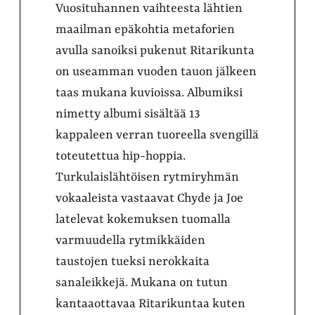
Vuosituhannen vaihteesta lähtien
maailman epäkohtia metaforien
avulla sanoiksi pukenut Ritarikunta
on useamman vuoden tauon jälkeen
taas mukana kuvioissa. Albumiksi
nimetty albumi sisältää 13
kappaleen verran tuoreella svengillä
toteutettua hip-hoppia.
Turkulaislähtöisen rytmiryhmän
vokaaleista vastaavat Chyde ja Joe
latelevat kokemuksen tuomalla
varmuudella rytmikkäiden
taustojen tueksi nerokkaita
sanaleikkejä. Mukana on tutun
kantaaottavaa Ritarikuntaa kuten