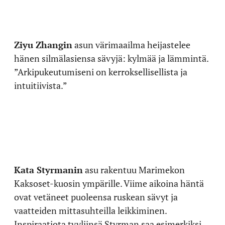
Ziyu Zhangin
asun värimaailma heijastelee
hänen silmälasiensa sävyjä: kylmää ja lämmintä.
”Arkipukeutumiseni on kerroksellisellista ja
intuitiivista.”
Kata Styrmanin
asu rakentuu Marimekon
Kaksoset-kuosin ympärille. Viime aikoina häntä
ovat vetäneet puoleensa ruskean sävyt ja
vaatteiden mittasuhteilla leikkiminen.
Inspiraatiota tyyliinsä Styrman saa esimerkiksi