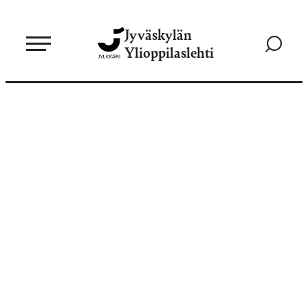
Siirry
Jyväskylän
suoraan
Siirry
Ylioppilaslehti
sisältöön
hakusivul