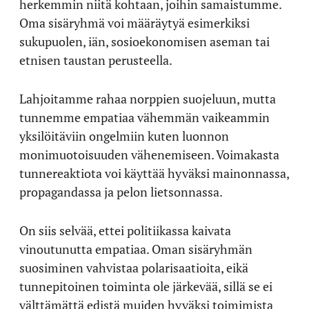
herkemmin niitä kohtaan, joihin samaistumme.
Oma sisäryhmä voi määräytyä esimerkiksi
sukupuolen, iän, sosioekonomisen aseman tai
etnisen taustan perusteella.
Lahjoitamme rahaa norppien suojeluun, mutta
tunnemme empatiaa vähemmän vaikeammin
yksilöitäviin ongelmiin kuten luonnon
monimuotoisuuden vähenemiseen. Voimakasta
tunnereaktiota voi käyttää hyväksi mainonnassa,
propagandassa ja pelon lietsonnassa.
On siis selvää, ettei politiikassa kaivata
vinoutunutta empatiaa. Oman sisäryhmän
suosiminen vahvistaa polarisaatioita, eikä
tunnepitoinen toiminta ole järkevää, sillä se ei
välttämättä edistä muiden hyväksi toimimista