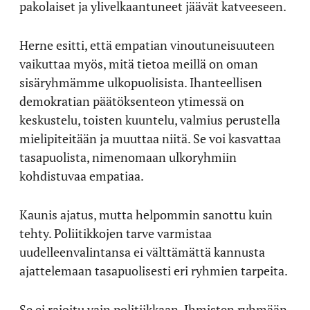
pakolaiset ja ylivelkaantuneet jäävät katveeseen.
Herne esitti, että empatian vinoutuneisuuteen
vaikuttaa myös, mitä tietoa meillä on oman
sisäryhmämme ulkopuolisista. Ihanteellisen
demokratian päätöksenteon ytimessä on
keskustelu, toisten kuuntelu, valmius perustella
mielipiteitään ja muuttaa niitä. Se voi kasvattaa
tasapuolista, nimenomaan ulkoryhmiin
kohdistuvaa empatiaa.
Kaunis ajatus, mutta helpommin sanottu kuin
tehty. Poliitikkojen tarve varmistaa
uudelleenvalintansa ei välttämättä kannusta
ajattelemaan tasapuolisesti eri ryhmien tarpeita.
Se ei rajoitu vain politiikkaan. Ihmisten ryhmään