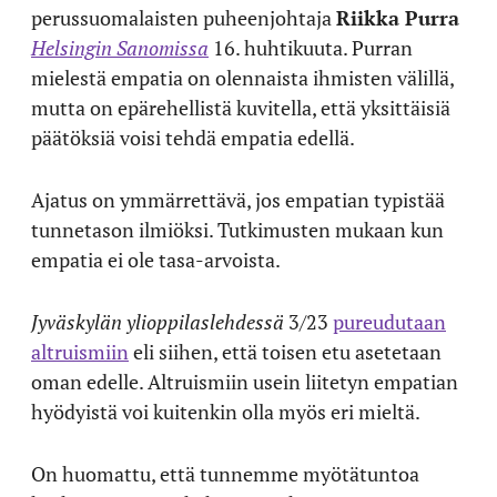
perussuomalaisten puheenjohtaja
Riikka Purra
Helsingin Sanomissa
16. huhtikuuta. Purran
mielestä empatia on olennaista ihmisten välillä,
mutta on epärehellistä kuvitella, että yksittäisiä
päätöksiä voisi tehdä empatia edellä.
Ajatus on ymmärrettävä, jos empatian typistää
tunnetason ilmiöksi. Tutkimusten mukaan kun
empatia ei ole tasa-arvoista.
Jyväskylän ylioppilaslehdessä
3/23
pureudutaan
altruismiin
eli siihen, että toisen etu asetetaan
oman edelle. Altruismiin usein liitetyn empatian
hyödyistä voi kuitenkin olla myös eri mieltä.
On huomattu, että tunnemme myötätuntoa