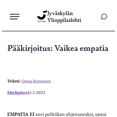
Siirry
Jyväskylän
suoraan
Siirry
Ylioppilaslehti
sisältöön
hakusivul
Pääkirjoitus: Vaikea empatia
Teksti:
Oona Komonen
Mielipiteet
5.5.2023
EMPATIA EI
sovi politiikan ohjenuoraksi, sanoi