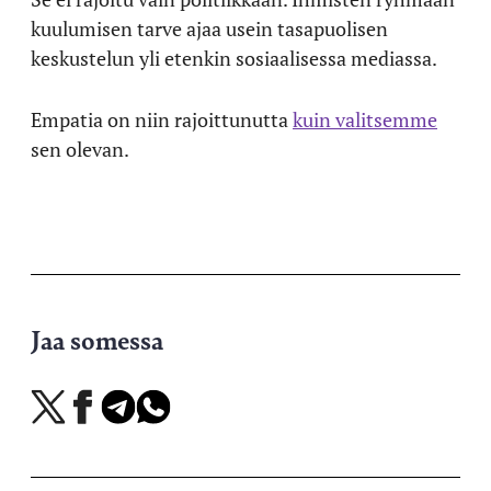
kuulumisen tarve ajaa usein tasapuolisen
keskustelun yli etenkin sosiaalisessa mediassa.
Empatia on niin rajoittunutta
kuin valitsemme
sen olevan.
Jaa somessa
Jaa
Jaa
Jaa
Jaa
X-
Facebookissa
Telegramissa
WhatsAppissa
palvelussa