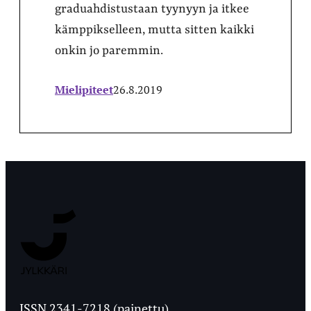
graduahdistustaan tyynyyn ja itkee
kämppikselleen, mutta sitten kaikki
onkin jo paremmin.
Mielipiteet
26.8.2019
Jyväskylän
Ylioppilaslehti
ISSN 2341-7218 (painettu)