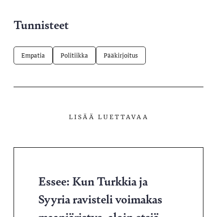
Tunnisteet
Empatia
Politiikka
Pääkirjoitus
LISÄÄ LUETTAVAA
Essee: Kun Turkkia ja
Syyria ravisteli voimakas
maanjäristys, aloin etsiä