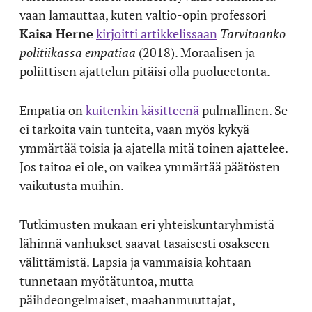
vaan lamauttaa, kuten valtio-opin professori
Kaisa Herne
kirjoitti artikkelissaan
Tarvitaanko
politiikassa empatiaa
(2018). Moraalisen ja
poliittisen ajattelun pitäisi olla puolueetonta.
Empatia on
kuitenkin käsitteenä
pulmallinen. Se
ei tarkoita vain tunteita, vaan myös kykyä
ymmärtää toisia ja ajatella mitä toinen ajattelee.
Jos taitoa ei ole, on vaikea ymmärtää päätösten
vaikutusta muihin.
Tutkimusten mukaan eri yhteiskuntaryhmistä
lähinnä vanhukset saavat tasaisesti osakseen
välittämistä. Lapsia ja vammaisia kohtaan
tunnetaan myötätuntoa, mutta
päihdeongelmaiset, maahanmuuttajat,