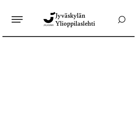
Siirry
Jyväskylän
suoraan
Siirry
Ylioppilaslehti
sisältöön
hakusivul