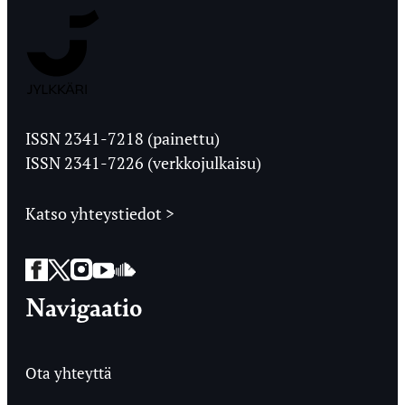
Jyväskylän
Ylioppilaslehti
ISSN 2341-7218 (painettu)
ISSN 2341-7226 (verkkojulkaisu)
Katso yhteystiedot >
Facebook
Twitter
Instagram
YouTube
SoundCloud
Navigaatio
Ota yhteyttä