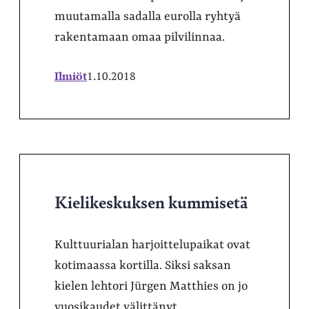
muutamalla sadalla eurolla ryhtyä
rakentamaan omaa pilvilinnaa.
Ilmiöt
1.10.2018
Kielikeskuksen kummisetä
Kulttuurialan harjoittelupaikat ovat
kotimaassa kortilla. Siksi saksan
kielen lehtori Jürgen Matthies on jo
vuosikaudet välittänyt