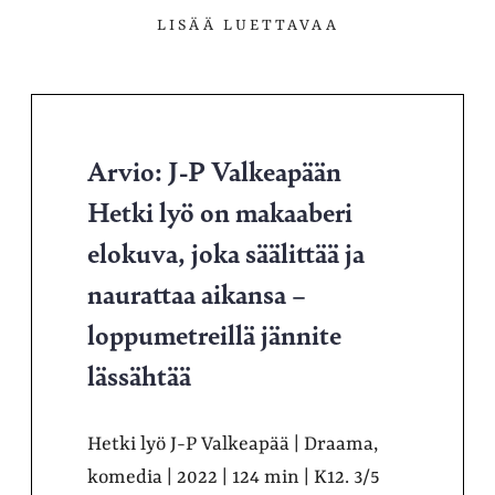
LISÄÄ LUETTAVAA
Arvio: J-P Valkeapään
Hetki lyö on makaaberi
elokuva, joka säälittää ja
naurattaa aikansa –
loppumetreillä jännite
lässähtää
Hetki lyö J-P Valkeapää | Draama,
komedia | 2022 | 124 min | K12. 3/5