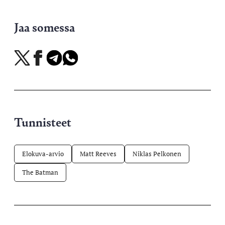
Jaa somessa
Jaa
Jaa
Jaa
Jaa
X-
Facebookissa
Telegramissa
WhatsAppissa
palvelussa
Tunnisteet
Elokuva-arvio
Matt Reeves
Niklas Pelkonen
The Batman