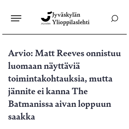
Siirry
Jyväskylän
suoraan
Siirry
Ylioppilaslehti
sisältöön
hakusivul
Arvio: Matt Reeves onnistuu
luomaan näyttäviä
toimintakohtauksia, mutta
jännite ei kanna The
Batmanissa aivan loppuun
saakka