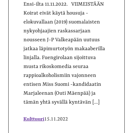
Ensi-ilta 11.11.2022. VIIMEISTÄÄN
Koirat eivät käytä housuja -
elokuvallaan (2019) suomalaisten
nykyohjaajien raskassarjaan
nousseen J-P Valkeapään uutuus
jatkaa läpimurtotyön makaaberilla
linjalla. Fuengirolaan sijoittuva
musta rikoskomedia seuraa
rappioalkoholismiin vajonneen
entisen Miss Suomi -kandidaatin
Marjaleenan (Outi Mäenpää) ja
tämän yhtä syvällä kyntävän […]
Kulttuuri
15.11.2022