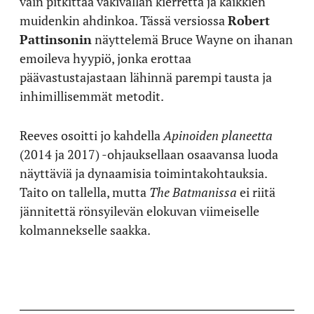
vain pitkittää väkivallan kierrettä ja kaikkien
muidenkin ahdinkoa. Tässä versiossa
Robert
Pattinsonin
näyttelemä Bruce Wayne on ihanan
emoileva hyypiö, jonka erottaa
päävastustajastaan lähinnä parempi tausta ja
inhimillisemmät metodit.
Reeves osoitti jo kahdella
Apinoiden planeetta
(2014 ja 2017) -ohjauksellaan osaavansa luoda
näyttäviä ja dynaamisia toimintakohtauksia.
Taito on tallella, mutta
The Batmanissa
ei riitä
jännitettä rönsyilevän elokuvan viimeiselle
kolmannekselle saakka.