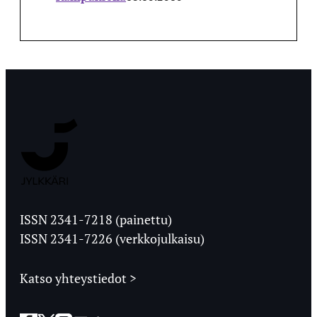
Jyväskylän
Ylioppilaslehti
ISSN 2341-7218 (painettu)
ISSN 2341-7226 (verkkojulkaisu)
Katso yhteystiedot >