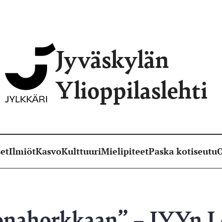
Jyväskylän
Ylioppilaslehti
et
Ilmiöt
Kasvo
Kulttuuri
Mielipiteet
Paska kotiseutu
O
onahorkkaan” – JYYn L