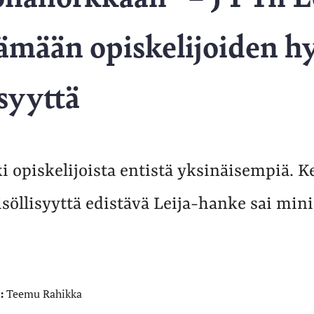
tämään opiskelijoiden h
isyyttä
 opiskelijoista entistä yksinäisempiä. K
söllisyyttä edistävä Leija-hanke sai mini
:
Teemu Rahikka