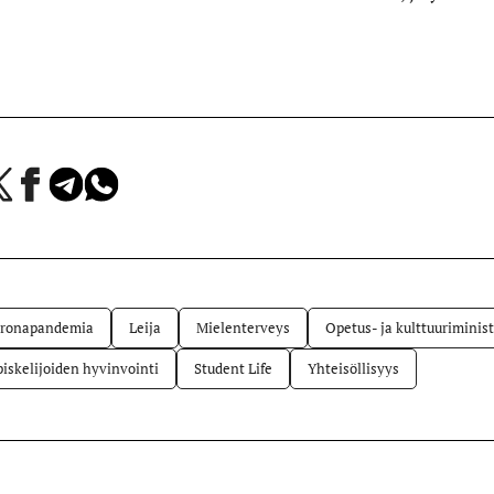
a
Jaa
Jaa
Jaa
Facebookissa
Telegramissa
WhatsAppissa
lvelussa
ronapandemia
Leija
Mielenterveys
Opetus- ja kulttuuriminist
iskelijoiden hyvinvointi
Student Life
Yhteisöllisyys