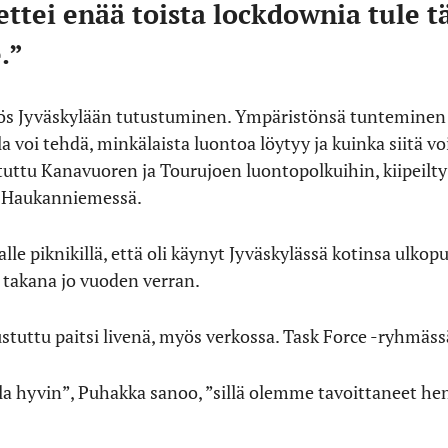
ettei enää toista lockdownia tule tä
.”
ös Jyväskylään tutustuminen. Ympäristönsä tunteminen
lla voi tehdä, minkälaista luontoa löytyy ja kuinka siitä v
stuttu Kanavuoren ja Tourujoen luontopolkuihin, kiipeilt
ty Haukanniemessä.
alle piknikillä, että oli käynyt Jyväskylässä kotinsa ulkop
i takana jo vuoden verran.
stuttu paitsi livenä, myös verkossa. Task Force -ryhmäss
 hyvin”, Puhakka sanoo, ”sillä olemme tavoittaneet henk