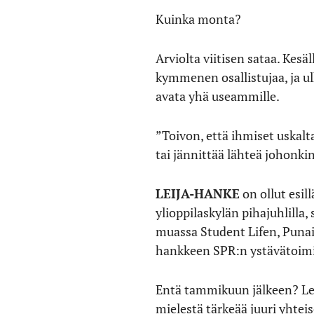
Kuinka monta?
Arviolta viitisen sataa. Kesä
kymmenen osallistujaa, ja ul
avata yhä useammille.
”Toivon, että ihmiset uskalta
tai jännittää lähteä johonkin
LEIJA-HANKE
on ollut esil
ylioppilaskylän pihajuhlilla
muassa Student Lifen, Punais
hankkeen SPR:n ystävätoim
Entä tammikuun jälkeen? Leij
mielestä tärkeää juuri yhtei