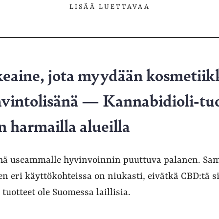
LISÄÄ LUETTAVAA
eaine, jota myydään kosmetiik
avintolisänä — Kannabidioli-tu
n harmailla alueilla
hä useammalle hyvinvoinnin puuttuva palanen. Sam
en eri käyttökohteissa on niukasti, eivätkä CBD:tä s
tuotteet ole Suomessa laillisia.