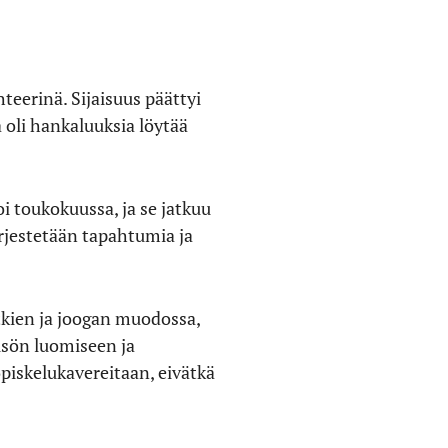
teerinä. Sijaisuus päättyi
 oli hankaluuksia löytää
i toukokuussa, ja se jatkuu
rjestetään tapahtumia ja
etkien ja joogan muodossa,
isön luomiseen ja
piskelukavereitaan, eivätkä