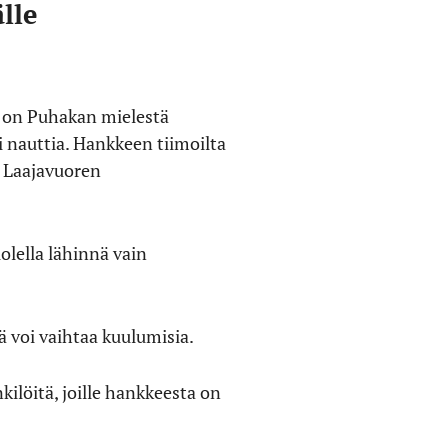
lle
 on Puhakan mielestä
oi nauttia. Hankkeen tiimoilta
y Laajavuoren
uolella lähinnä vain
ä voi vaihtaa kuulumisia.
ilöitä, joille hankkeesta on