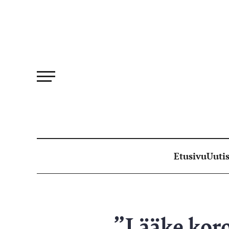
Siirry
suoraan
sisältöön
Etusivu
Uutis
”Lääke kor