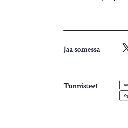
Jaa somessa
Ja
X-
pa
Tunnisteet
Ko
Op