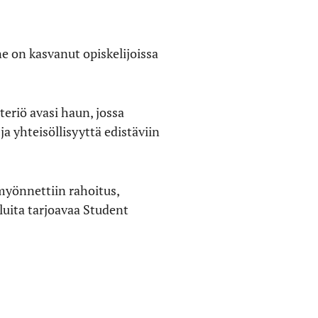
on kasvanut opiskelijoissa
eriö avasi haun, jossa
a yhteisöllisyyttä edistäviin
myönnettiin rahoitus,
luita tarjoavaa Student