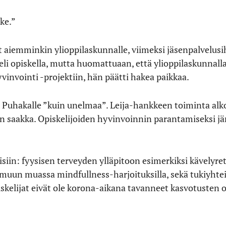
ke.”
 aiemminkin ylioppilaskunnalle, viimeksi jäsenpalvelusih
li opiskella, mutta huomattuaan, että ylioppilaskunnalla
yvinvointi -projektiin, hän päätti hakea paikkaa.
t Puhakalle ”kuin unelmaa”. Leija-hankkeen toiminta alko
saakka. Opiskelijoiden hyvinvoinnin parantamiseksi jä
isiin: fyysisen terveyden ylläpitoon esimerkiksi kävelyr
muun muassa mindfullness-harjoituksilla, sekä tukiyhte
skelijat eivät ole korona-aikana tavanneet kasvotusten o