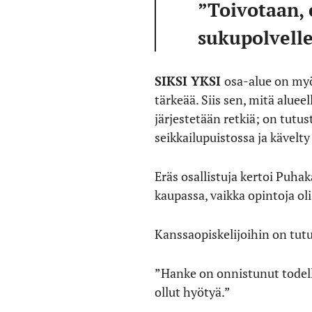
”Toivotaan, 
sukupolvelle
SIKSI YKSI
osa-alue on my
tärkeää. Siis sen, mitä aluee
järjestetään retkiä; on tutu
seikkailupuistossa ja kävel
Eräs osallistuja kertoi Puhak
kaupassa, vaikka opintoja ol
Kanssaopiskelijoihin on tutu
”Hanke on onnistunut todella
ollut hyötyä.”