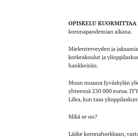
OPISKELU KUORMITTAA
koronapandemian aikana.
Mielenterveyden ja jaksamis
korkeakoulut ja ylioppilasku
hankkeisiin.
Muun muassa Jyväskylän yliop
yhteensä 230 000 euroa. JYYn
Lifea, kun taas ylioppilask
Mikä se on?
Lääke koronahorkkaan, vasta