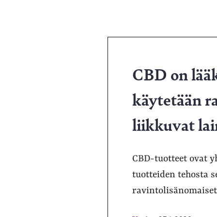
CBD on lääk
käytetään r
liikkuvat lai
CBD-tuotteet ovat y
tuotteiden tehosta s
ravintolisänomaiset 