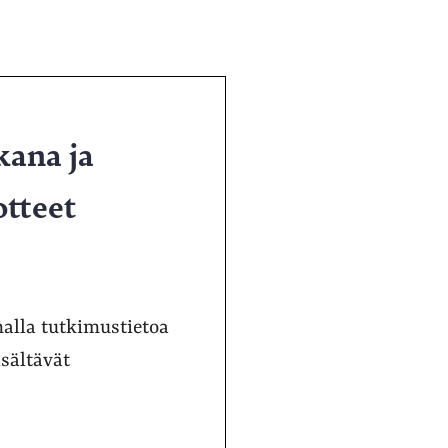
kana ja
otteet
alla tutkimustietoa
isältävät