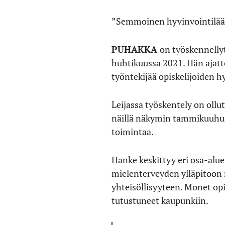
”Semmoinen hyvinvointilää
PUHAKKA
on työskennellyt
huhtikuussa 2021. Hän ajatte
työntekijää opiskelijoiden h
Leijassa työskentely on ollu
näillä näkymin tammikuuhun 
toimintaa.
Hanke keskittyy eri osa-alue
mielenterveyden ylläpitoon 
yhteisöllisyyteen. Monet opi
tutustuneet kaupunkiin.