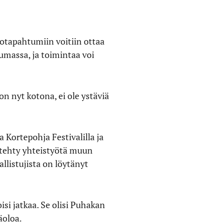
olotapahtumiin voitiin ottaa
umassa, ja toimintaa voi
 on nyt kotona, ei ole ystäviä
 Kortepohja Festivalilla ja
n tehty yhteistyötä muun
llistujista on löytänyt
si jatkaa. Se olisi Puhakan
äoloa.