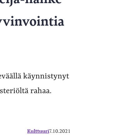
yvinvointia
eväällä käynnistynyt
steriöltä rahaa.
Kulttuuri
7.10.2021