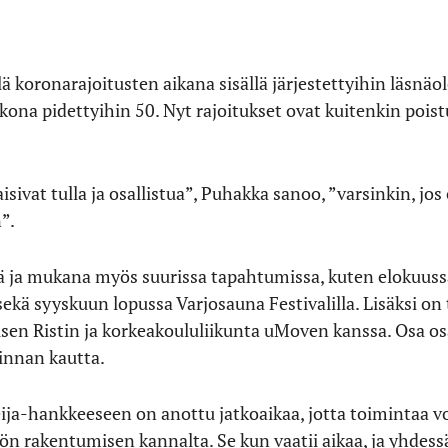
llä koronarajoitusten aikana sisällä järjestettyihin läsnä
kona pidettyihin 50. Nyt rajoitukset ovat kuitenkin poist
isivat tulla ja osallistua”, Puhakka sanoo, ”varsinkin, jos
”.
lä ja mukana myös suurissa tapahtumissa, kuten elokuussa
, sekä syyskuun lopussa Varjosauna Festivalilla. Lisäksi o
en Ristin ja korkeakoululiikunta uMoven kanssa. Osa osa
innan kautta.
a-hankkeeseen on anottu jatkoaikaa, jotta toimintaa voi
sön rakentumisen kannalta. Se kun vaatii aikaa, ja yhdess