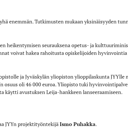
yhä enemmän. Tutkimusten mukaan yksinäisyyden tunne 
en heikentymisen seurauksena opetus- ja kulttuuriminist
nnat voivat hakea rahoitusta opiskelijoiden hyvinvointia j
istolle ja Jyväskylän yliopiston ylioppilaskunta JYYlle 
 osuus oli 46 000 euroa. Yliopisto tuki hyvinvointipalve
unta käytti avustuksen Leija-hankkeen lanseeraamiseen.
a JYYn projektityöntekijä
Ismo Puhakka
.