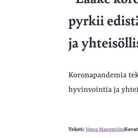
pyrkii edis
ja yhteisöll
Koronapandemia teki
hyvinvointia ja yhtei
Teksti:
Veera Mangström
Kuvat