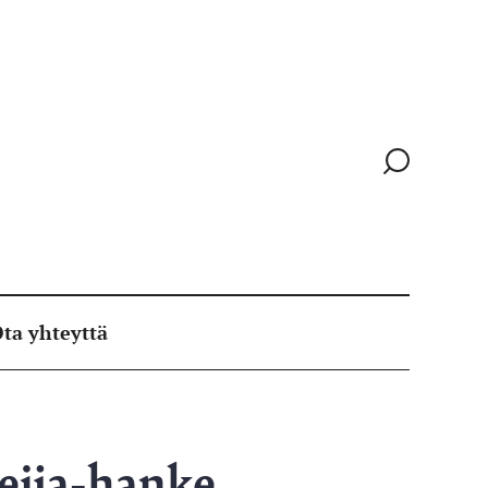
Siirry
hakusivull
ta yhteyttä
eija-hanke